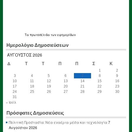
Τα
πρωτοσέλιδα
των εφημερίδων
Ημερολόγιο Δημοσιεύσεων
ΑΎΓΟΥΣΤΟΣ 2026
Δ
Τ
Τ
Π
Π
Σ
Κ
1
2
3
4
5
6
7
8
9
10
11
12
13
14
15
16
17
18
19
20
21
22
23
24
25
26
27
28
29
30
31
« Ιούλ
Πρόσφατες Δημοσιεύσεις
Πολιτική Προστασία: Νέα εναέρια μέσα και τεχνολογία
7
Αυγούστου 2026