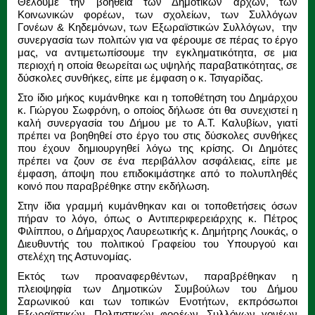
Θέλουμε την βοήθεια των Δημοτικών αρχών, των
Κοινωνικών φορέων, των σχολείων, των Συλλόγων
Γονέων & Κηδεμόνων, των Εξωραϊστικών Συλλόγων, την
συνεργασία των πολιτών για να φέρουμε σε πέρας το έργο
μας, να αντιμετωπίσουμε την εγκληματικότητα, σε μια
περιοχή η οποία θεωρείται ως υψηλής παραβατικότητας, σε
δύσκολες συνθήκες, είπε με έμφαση ο κ. Τσιγαρίδας.
Στο ίδιο μήκος κυμάνθηκε και η τοποθέτηση του Δημάρχου
κ. Γιώργου Σωφρόνη, ο οποίος δήλωσε ότι θα συνεχιστεί η
καλή συνεργασία του Δήμου με το Α.Τ. Καλυβίων, γιατί
πρέπει να βοηθηθεί στο έργο του στις δύσκολες συνθήκες
που έχουν δημιουργηθεί λόγω της κρίσης. Οι Δημότες
πρέπει να ζουν σε ένα περιβάλλον ασφάλειας, είπε με
έμφαση, άποψη που επιδοκιμάστηκε από το πολυπληθές
κοινό που παραβρέθηκε στην εκδήλωση.
Στην ίδια γραμμή κυμάνθηκαν και οι τοποθετήσεις όσων
πήραν το λόγο, όπως ο Αντιπεριφερειάρχης κ. Πέτρος
Φιλίππου, ο Δήμαρχος Λαυρεωτικής κ. Δημήτρης Λουκάς, ο
Διευθυντής του πολιτικού Γραφείου του Υπουργού και
στελέχη της Αστυνομίας.
Εκτός των προαναφερθέντων, παραβρέθηκαν η
πλειοψηφία των Δημοτικών Συμβούλων του Δήμου
Σαρωνικού και των τοπικών Ενοτήτων, εκπρόσωποι
Εξωραϊστικών, Πολιτιστικών φορέων, Συλλόγων γονέων