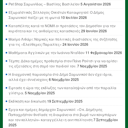
Pet Shop Σαρωνίδας – Βασίλης Βασιλείου
5 Αυγούστου 2026
Εξωραϊστικός Σύλλογος Οικιστών Καταφυγιού: Ο Δήμος
Σαρωνικού παίζει με τη φωτιά
10 Ιουλίου 2026
Καταπέλτης κατά το ΝΟΜΛ οι προτάσεις του Δημοσίου για την
κυριότητα και τις αυθαίρετες κατασκευές
29 Ιουνίου 2026
Μαύρο Λιθάρι: Νομικές και πολιτικές διαστάσεις της συζήτησης
για τις «Ελεύθερες Παραλίες»
24 Ιουνίου 2026
Μαθήματα Αγγλικών με την Ιωάννα Νταΐδου
11 Φεβρουαρίου 2026
Τέμπη: Δέκα ημέρες προθεσμία στον Πάνο Ρούτσι για να ορίσει
τις εξετάσεις στη σορό του παιδιού του.
7 Νοεμβρίου 2025
Η διαχρονική παρανομία στο Δήμο Σαρωνικού δεν έχει όρια,
αλλά έχει συνένοχους
6 Νοεμβρίου 2025
Έφτασε η ώρα της εκδίωξης των καταληψιών από την παραλία
γλίστρα.
5 Νοεμβρίου 2025
Εκδίκηση και δικαίωση
19 Σεπτεμβρίου 2025
Έργα και ημέρες δημάρχου Σαρωνικού: «Ο κ. Δημήτρης
Παπαχρήστου θυσίασε τη διαφάνεια στο βωμό των κουμπάρων
και τον κολλητών» καταγγέλλει η αντιπολίτευση
7 Σεπτεμβρίου
2025