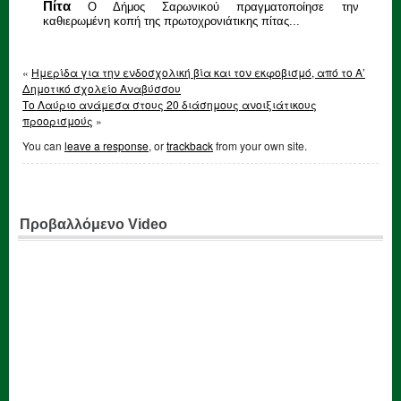
Πίτα
Ο Δήμος Σαρωνικού πραγματοποίησε την
καθιερωμένη κοπή της πρωτοχρονιάτικης πίτας...
«
Ημερίδα για την ενδοσχολική βία και τον εκφοβισμό, από το Α’
Δημοτικό σχολείο Αναβύσσου
Το Λαύριο ανάμεσα στους 20 διάσημους ανοιξιάτικους
προορισμούς
»
You can
leave a response
, or
trackback
from your own site.
Προβαλλόμενο Video