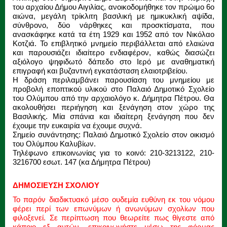
του αρχαίου Δήμου Αιγιλίας, ανοικοδομήθηκε τον πρώιμο 6ο
αιώνα, μεγάλη τρίκλιτη βασιλική με ημικυκλική αψίδα,
σύνθρονο, δύο νάρθηκες και προσκτίσματα, που
ανασκάφηκε κατά τα έτη 1929 και 1952 από τον Νικόλαο
Κοτζιά. Το επιβλητικό μνημείο περιβάλλεται από ελαιώνα
και παρουσιάζει ιδιαίτερο ενδιαφέρον, καθώς διασώζει
αξιόλογο ψηφιδωτό δάπεδο στο Ιερό με αναθηματική
επιγραφή και βυζαντινή εγκατάσταση ελαιοτριβείου.
H δράση περιλαμβάνει παρουσίαση του μνημείου με
προβολή εποπτικού υλικού στο Παλαιό Δημοτικό Σχολείο
του Ολύμπου από την αρχαιολόγο κ. Δήμητρα Πέτρου. Θα
ακολουθήσει περιήγηση και ξενάγηση στον χώρο της
Βασιλικής. Μία σπάνια και ιδιαίτερη ξενάγηση που δεν
έχουμε την ευκαιρία να έχουμε συχνά.
Σημείο συνάντησης: Παλαιό Δημοτικό Σχολείο στον οικισμό
του Ολύμπου Καλυβίων.
Τηλέφωνο επικοινωνίας για το κοινό: 210-3213122, 210-
3216700 εσωτ. 147 (κα Δήμητρα Πέτρου)
ΔΗΜΟΣΙΕΥΣΗ ΣΧΟΛΙΟΥ
Το παρόν διαδικτυακό μέσο ουδεμία ευθύνη εκ του νόμου
φέρει περί των επωνύμων ή ανωνύμων σχολίων που
φιλοξενεί. Σε περίπτωση που θεωρείτε πως θίγεστε από
κάποιο εξ αυτών, επικοινωνήστε μέσω της φόρμας