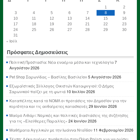
1
2
3
4
5
6
7
8
9
10
11
12
13
14
15
16
17
18
19
20
21
22
23
24
25
26
27
28
29
30
31
« Ιούλ
Πρόσφατες Δημοσιεύσεις
Πολιτική Προστασία: Νέα εναέρια μέσα και τεχνολογία
7
Αυγούστου 2026
Pet Shop Σαρωνίδας – Βασίλης Βασιλείου
5 Αυγούστου 2026
Εξωραϊστικός Σύλλογος Οικιστών Καταφυγιού: Ο Δήμος
Σαρωνικού παίζει με τη φωτιά
10 Ιουλίου 2026
Καταπέλτης κατά το ΝΟΜΛ οι προτάσεις του Δημοσίου για την
κυριότητα και τις αυθαίρετες κατασκευές
29 Ιουνίου 2026
Μαύρο Λιθάρι: Νομικές και πολιτικές διαστάσεις της συζήτησης
για τις «Ελεύθερες Παραλίες»
24 Ιουνίου 2026
Μαθήματα Αγγλικών με την Ιωάννα Νταΐδου
11 Φεβρουαρίου 2026
Τέμπη: Δέκα ημέρες προθεσμία στον Πάνο Ρούτσι για να ορίσει