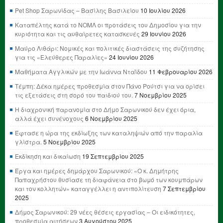
Pet Shop Σαρωνίδας – Βασίλης Βασιλείου
10 Ιουλίου 2026
Καταπέλτης κατά το ΝΟΜΛ οι προτάσεις του Δημοσίου για την
κυριότητα και τις αυθαίρετες κατασκευές
29 Ιουνίου 2026
Μαύρο Λιθάρι: Νομικές και πολιτικές διαστάσεις της συζήτησης
για τις «Ελεύθερες Παραλίες»
24 Ιουνίου 2026
Μαθήματα Αγγλικών με την Ιωάννα Νταΐδου
11 Φεβρουαρίου 2026
Τέμπη: Δέκα ημέρες προθεσμία στον Πάνο Ρούτσι για να ορίσει
τις εξετάσεις στη σορό του παιδιού του.
7 Νοεμβρίου 2025
Η διαχρονική παρανομία στο Δήμο Σαρωνικού δεν έχει όρια,
αλλά έχει συνένοχους
6 Νοεμβρίου 2025
Έφτασε η ώρα της εκδίωξης των καταληψιών από την παραλία
γλίστρα.
5 Νοεμβρίου 2025
Εκδίκηση και δικαίωση
19 Σεπτεμβρίου 2025
Έργα και ημέρες δημάρχου Σαρωνικού: «Ο κ. Δημήτρης
Παπαχρήστου θυσίασε τη διαφάνεια στο βωμό των κουμπάρων
και τον κολλητών» καταγγέλλει η αντιπολίτευση
7 Σεπτεμβρίου
2025
Δήμος Σαρωνικού: 29 νέες θέσεις εργασίας – Οι ειδικότητες,
προθεσμία αιτήσεων
3 Αυγούστου 2025