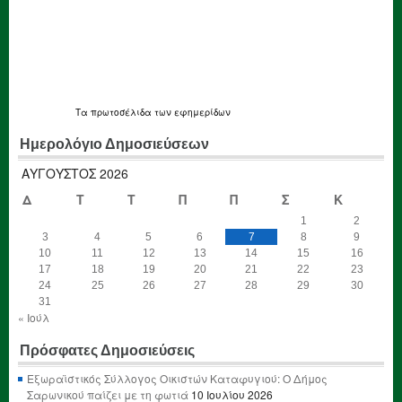
Τα
πρωτοσέλιδα
των εφημερίδων
Ημερολόγιο Δημοσιεύσεων
ΑΎΓΟΥΣΤΟΣ 2026
Δ
Τ
Τ
Π
Π
Σ
Κ
1
2
3
4
5
6
7
8
9
10
11
12
13
14
15
16
17
18
19
20
21
22
23
24
25
26
27
28
29
30
31
« Ιούλ
Πρόσφατες Δημοσιεύσεις
Εξωραϊστικός Σύλλογος Οικιστών Καταφυγιού: Ο Δήμος
Σαρωνικού παίζει με τη φωτιά
10 Ιουλίου 2026