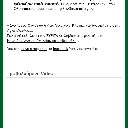
φιλανθρωπικό σκοπό
Η ομάδα των Βετεράνων του
Ολυμπιακού συμμετείχε σε φιλανθρωπικό αγώνα...
«
Σύλλογος Οικιστών Αγίας Μαρίνας: Κλοπές και διαρρήξεις στην
Αγία Μαρίνα…
Πολιτική εκδήλωση του ΣΥΡΙΖΑ Καλυβίων με ομιλητή τον
Κοινοβουλευτικό Εκπρόσωπο κ. Νίκο Φίλη
»
You can
leave a response
, or
trackback
from your own site.
Προβαλλόμενο Video