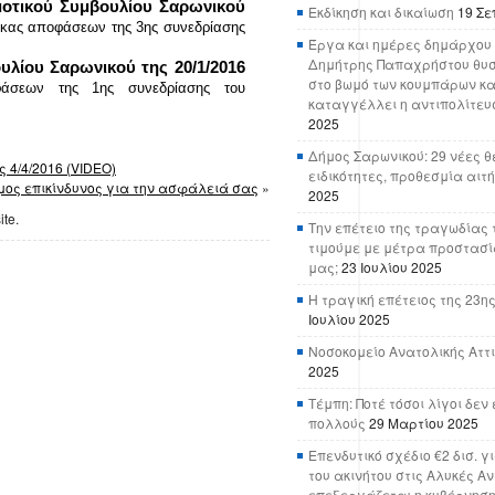
οτικού Συμβουλίου Σαρωνικού
Εκδίκηση και δικαίωση
19 Σε
ακας αποφάσεων της 3ης συνεδρίασης
Έργα και ημέρες δημάρχου 
Δημήτρης Παπαχρήστου θυσ
λίου Σαρωνικού της 20/1/2016
στο βωμό των κουμπάρων κα
φάσεων της 1ης συνεδρίασης του
καταγγέλλει η αντιπολίτευ
2025
Δήμος Σαρωνικού: 29 νέες θ
 4/4/2016 (VIDEO)
ειδικότητες, προθεσμία αιτ
όμος επικίνδυνος για την ασφάλειά σας
»
2025
ite.
Την επέτειο της τραγωδίας 
τιμούμε με μέτρα προστασί
μας;
23 Ιουλίου 2025
Η τραγική επέτειος της 23ης
Ιουλίου 2025
Νοσοκομείο Ανατολικής Αττικ
2025
Τέμπη: Ποτέ τόσοι λίγοι δε
πολλούς
29 Μαρτίου 2025
Επενδυτικό σχέδιο €2 δισ. γ
του ακινήτου στις Αλυκές Α
επεξεργάζεται η κυβέρνησ