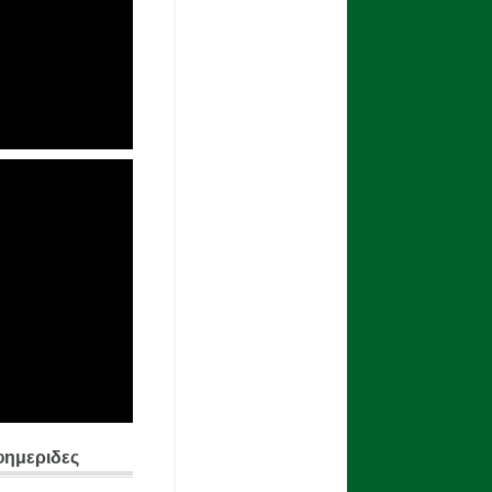
φημεριδες