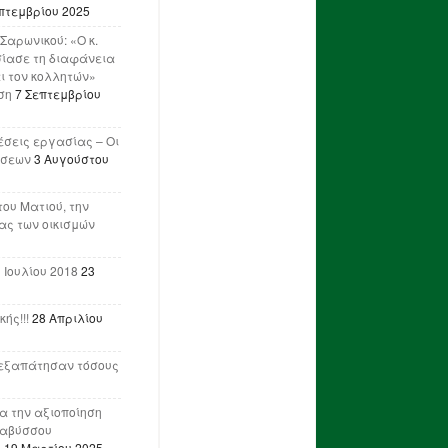
πτεμβρίου 2025
Σαρωνικού: «Ο κ.
ίασε τη διαφάνεια
ι τον κολλητών»
ση
7 Σεπτεμβρίου
έσεις εργασίας – Οι
ήσεων
3 Αυγούστου
του Ματιού, την
ας των οικισμών
 Ιουλίου 2018
23
ής!!!
28 Απριλίου
ν εξαπάτησαν τόσους
ια την αξιοποίηση
ναβύσσου
η
19 Μαρτίου 2025