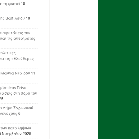
ε τη φωτιά
10
λης Βασιλείου
10
ι προτάσεις του
 και τις αυθαίρετες
πολιτικές
ια τις «Ελεύθερες
 Ιωάννα Νταΐδου
11
μία στον Πάνο
ετάσεις στη σορό του
25
ο Δήμο Σαρωνικού
υνένοχους
6
 των καταληψιών
5 Νοεμβρίου 2025