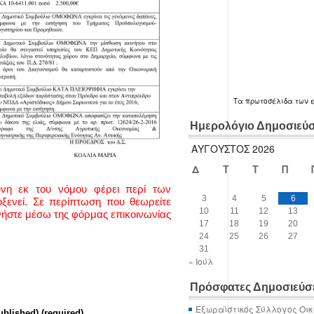
Τα
πρωτοσέλιδα
των 
Ημερολόγιο Δημοσιεύ
ΑΎΓΟΥΣΤΟΣ 2026
Δ
Τ
Τ
Π
ύνη εκ του νόμου φέρει περί των
3
4
5
6
ενεί. Σε περίπτωση που θεωρείτε
10
11
12
13
νήστε μέσω της φόρμας επικοινωνίας
17
18
19
20
24
25
26
27
31
« Ιούλ
Πρόσφατες Δημοσιεύσ
Εξωραϊστικός Σύλλογος Οικ
ublished) (required)