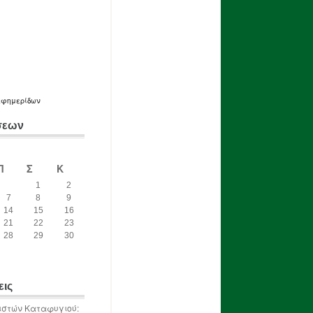
εφημερίδων
σεων
Π
Σ
Κ
1
2
7
8
9
14
15
16
21
22
23
28
29
30
εις
ιστών Καταφυγιού: