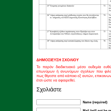
ΔΗΜΟΣΙΕΥΣΗ ΣΧΟΛΙΟΥ
Το παρόν διαδικτυακό μέσο ουδεμία ευθ
επωνύμων ή ανωνύμων σχολίων που φιλοξ
πως θίγεστε από κάποιο εξ αυτών, επικοινω
έτσι ώστε να αφαιρεθεί.
Σχολιάστε
Name (required)
Mail (will not be p