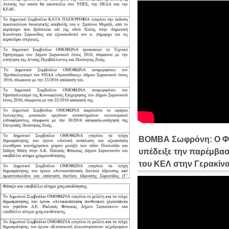
ΒΟΜΒΑ Σωφρόνη: Ο Φ
υπέδειξε την παρέμβασ
του ΚΕΛ στην Γερακίν