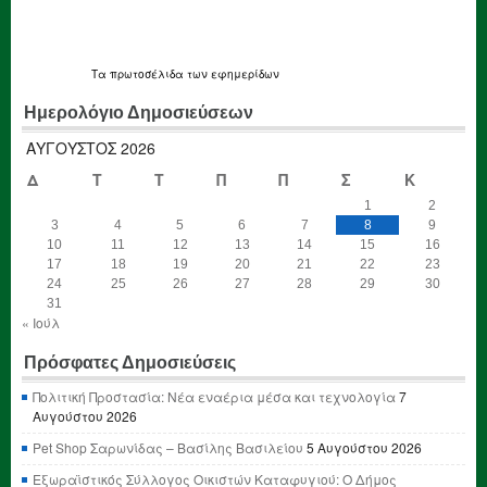
Τα
πρωτοσέλιδα
των εφημερίδων
Ημερολόγιο Δημοσιεύσεων
ΑΎΓΟΥΣΤΟΣ 2026
Δ
Τ
Τ
Π
Π
Σ
Κ
1
2
3
4
5
6
7
8
9
10
11
12
13
14
15
16
17
18
19
20
21
22
23
24
25
26
27
28
29
30
31
« Ιούλ
Πρόσφατες Δημοσιεύσεις
Πολιτική Προστασία: Νέα εναέρια μέσα και τεχνολογία
7
Αυγούστου 2026
Pet Shop Σαρωνίδας – Βασίλης Βασιλείου
5 Αυγούστου 2026
Εξωραϊστικός Σύλλογος Οικιστών Καταφυγιού: Ο Δήμος