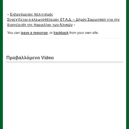
«
Εισαγόμενος πολιτισμός
Συνεχίζεται ο κλεφτοπόλεμος ΕΤ.Α.Δ. – Δήμου Σαρωνικού για την
διαχείριση της παραλίας των Αλυκών
»
You can
leave a response
, or
trackback
from your own site.
Προβαλλόμενο Video