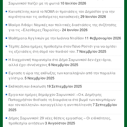
Σαρωνικού παίζει με τη φωτιά
10 Ιουλίου 2026
Καταπέλτης κατά το ΝΟΜΛ οι προτάσεις του Δημοσίου για την
κυριότητα και τις αυθαίρετες κατασκευές
29 Ιουνίου 2026
Μαύρο Λιθάρι: Νομικές και πολιτικές διαστάσεις της συζήτησης
για τις «Ελεύθερες Παραλίες»
24 Ιουνίου 2026
Μαθήματα Αγγλικών με την Ιωάννα Νταΐδου
11 Φεβρουαρίου 2026
Τέμπη: Δέκα ημέρες προθεσμία στον Πάνο Ρούτσι για να ορίσει
τις εξετάσεις στη σορό του παιδιού του.
7 Νοεμβρίου 2025
Η διαχρονική παρανομία στο Δήμο Σαρωνικού δεν έχει όρια,
αλλά έχει συνένοχους
6 Νοεμβρίου 2025
Έφτασε η ώρα της εκδίωξης των καταληψιών από την παραλία
γλίστρα.
5 Νοεμβρίου 2025
Εκδίκηση και δικαίωση
19 Σεπτεμβρίου 2025
Έργα και ημέρες δημάρχου Σαρωνικού: «Ο κ. Δημήτρης
Παπαχρήστου θυσίασε τη διαφάνεια στο βωμό των κουμπάρων
και τον κολλητών» καταγγέλλει η αντιπολίτευση
7 Σεπτεμβρίου
2025
Δήμος Σαρωνικού: 29 νέες θέσεις εργασίας – Οι ειδικότητες,
προθεσμία αιτήσεων
3 Αυγούστου 2025