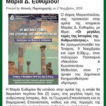
Μαρία Δ. Ευθυμίου!
Posted by
Αττικός Παρατηρητής
on 2 Νοεμβρίου, 2016
Ο Δήμος Μαρκοπούλου,
σας προσκαλεί στην
ομιλία της ιστορικού
Μαρίας Δ. Ευθυμίου, με
θέμα:
«Οι μεγάλες
τομές της Ιστορίας της
Ανθρωπότητας»
, που
θα πραγματοποιηθεί την
Τετάρτη, 9 Νοεμβρίου
και ώρα 6:30μ.μ., στον
πολυχώρο Πολιτισμού
«Νικολάου &
Κωνσταντίνου
ο
Μεθενίτη», στον 1
όροφο του Δημοτικού
Κινηματοθεάτρου
«Άρτεμις».
Η Μαρία Ευθυμίου θα εστιάσει στην ομιλία της, η οποία θα
διαρκέσει περίπου δύο (2) ώρες, στις μεγάλες τομές της
ανθρώπινης Ιστορίας, δηλ. τη Γεωργική Επανάσταση και τη
Βιομηχανική Επανάσταση, καθώς και στις περιοχές της