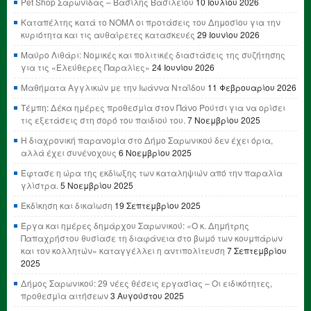
Pet Shop Σαρωνίδας – Βασίλης Βασιλείου
10 Ιουλίου 2026
Καταπέλτης κατά το ΝΟΜΛ οι προτάσεις του Δημοσίου για την
κυριότητα και τις αυθαίρετες κατασκευές
29 Ιουνίου 2026
Μαύρο Λιθάρι: Νομικές και πολιτικές διαστάσεις της συζήτησης
για τις «Ελεύθερες Παραλίες»
24 Ιουνίου 2026
Μαθήματα Αγγλικών με την Ιωάννα Νταΐδου
11 Φεβρουαρίου 2026
Τέμπη: Δέκα ημέρες προθεσμία στον Πάνο Ρούτσι για να ορίσει
τις εξετάσεις στη σορό του παιδιού του.
7 Νοεμβρίου 2025
Η διαχρονική παρανομία στο Δήμο Σαρωνικού δεν έχει όρια,
αλλά έχει συνένοχους
6 Νοεμβρίου 2025
Έφτασε η ώρα της εκδίωξης των καταληψιών από την παραλία
γλίστρα.
5 Νοεμβρίου 2025
Εκδίκηση και δικαίωση
19 Σεπτεμβρίου 2025
Έργα και ημέρες δημάρχου Σαρωνικού: «Ο κ. Δημήτρης
Παπαχρήστου θυσίασε τη διαφάνεια στο βωμό των κουμπάρων
και τον κολλητών» καταγγέλλει η αντιπολίτευση
7 Σεπτεμβρίου
2025
Δήμος Σαρωνικού: 29 νέες θέσεις εργασίας – Οι ειδικότητες,
προθεσμία αιτήσεων
3 Αυγούστου 2025