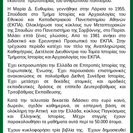
εκάστοτε πρωτοπορίας του ανθρώπινου πολιτισμού.
Η Μαρία Δ. Ευθυμίου, γεννήθηκε στην Λάρισα το 1955.
Σπούδασε στο Τμήμα Ιστορίας και Αρχαιολογίας του
Εθνικού και Καποδιστριακού Πανεπιστημίου Αθηνών
(ΕΚΠΑ). Ολοκλήρωσε τους κύκλους των Μεταπτυχιακών
της Σπουδών στο Πανεπιστήμιο της Σορβόννης, στο Παρίσι.
Μιλάει επτά ξένες γλώσσες. Από το 1981 ανήκει στο
Διδακτικό και Ερευνητικό Προσωπικό του ΕΚΠΑ. Στην
τρέχουσα περίοδο κατέχει τον τίτλο της Αναπληρώτριας
Καθηγήτριας. Διετέλεσε Διευθύντρια του Τομέα Ιστορίας του
Τμήματος Ιστορίας και Αρχαιολογίας του ΕΚΠΑ.
Έχει εκπροσωπήσει την Ελλάδα σε Επιτροπές Ιστορίας της
Ευρωπαϊκής Ένωσης. Έχει παρουσιάσει επιστημονικές
ανακοινώσεις σε πολυάριθμα Διεθνή Συνέδρια Ιστορίας.
Έχει μετάσχει σε δεκάδες ατομικές και ομαδικές
εκπαιδευτικές δράσεις σε επίπεδο Δευτεροβάθμιας και
Τριτοβάθμιας Εκπαίδευσης.
Κατά την τελευταία δεκαετία διδάσκει στο ευρύ κοινό,
δωρεάν, σχεδόν καθημερινά, σε εσπερινή βάση, σε
ολόκληρη την Αττική και την Ελλάδα, κύκλους Παγκόσμιας
και Ελληνικής Ιστορίας. Μέχρι στιγμής έχουν
παρακολουθήσει τα μαθήματα αυτά περί τα 50.000 άτομα.
Έχουν κυκλοφορήσει τρία βιβλία της. Έχουν δημοσιευθεί