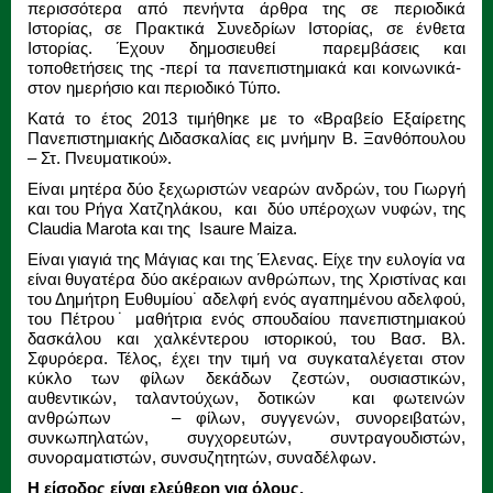
περισσότερα από πενήντα άρθρα της σε περιοδικά
Ιστορίας, σε Πρακτικά Συνεδρίων Ιστορίας, σε ένθετα
Ιστορίας. Έχουν δημοσιευθεί παρεμβάσεις και
τοποθετήσεις της -περί τα πανεπιστημιακά και κοινωνικά-
στον ημερήσιο και περιοδικό Τύπο.
Κατά το έτος 2013 τιμήθηκε με το «Βραβείο Εξαίρετης
Πανεπιστημιακής Διδασκαλίας εις μνήμην Β. Ξανθόπουλου
– Στ. Πνευματικού».
Είναι μητέρα δύο ξεχωριστών νεαρών ανδρών, του Γιωργή
και του Ρήγα Χατζηλάκου, και δύο υπέροχων νυφών, της
Claudia Marota και της Isaure Maiza.
Είναι γιαγιά της Μάγιας και της Έλενας. Είχε την ευλογία να
είναι θυγατέρα δύο ακέραιων ανθρώπων, της Χριστίνας και
του Δημήτρη Ευθυμίου˙ αδελφή ενός αγαπημένου αδελφού,
του Πέτρου˙ μαθήτρια ενός σπουδαίου πανεπιστημιακού
δασκάλου και χαλκέντερου ιστορικού, του Βασ. Βλ.
Σφυρόερα. Τέλος, έχει την τιμή να συγκαταλέγεται στον
κύκλο των φίλων δεκάδων ζεστών, ουσιαστικών,
αυθεντικών, ταλαντούχων, δοτικών και φωτεινών
ανθρώπων – φίλων, συγγενών, συνορειβατών,
συνκωπηλατών, συγχορευτών, συντραγουδιστών,
συνοραματιστών, συνσυζητητών, συναδέλφων.
Η είσοδος είναι ελεύθερη για όλους.