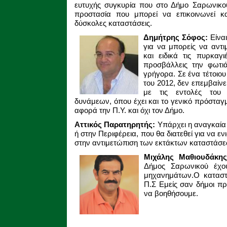
ευτυχής συγκυρία που στο Δήμο Σαρωνικο
προστασία που μπορεί να επικοινωνεί κα
δύσκολες καταστάσεις.
Δημήτρης Σόφος:
Είνα
για να μπορείς να αντι
και ειδικά τις πυρκαγ
προσβάλλεις την φωτι
γρήγορα. Σε ένα τέτοιο
του 2012, δεν επεμβαίν
με τις εντολές του
δυνάμεων, όπου έχει και το γενικό πρόσταγ
αφορά την Π.Υ. και όχι τον Δήμο.
Αττικός Παρατηρητής:
Υπάρχει η αναγκαία 
ή στην Περιφέρεια, που θα διατεθεί για να ε
στην αντιμετώπιση των εκτάκτων καταστάσεων;
Μιχάλης Μαθιουδάκη
Δήμος Σαρωνικού έχου
μηχανημάτων.Ο καταστα
Π.Σ Εμείς σαν δήμοι 
να βοηθήσουμε.