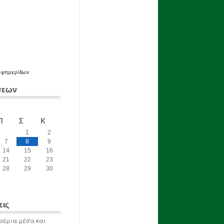
εφημερίδων
σεων
Π
Σ
Κ
1
2
7
8
9
14
15
16
21
22
23
28
29
30
εις
αέρια μέσα και