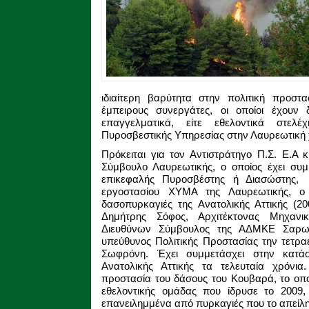
ιδιαίτερη βαρύτητα στην πολιτική προστα
έμπειρους συνεργάτες, οι οποίοι έχουν δ
επαγγελματικά, είτε εθελοντικά στε
Πυροσβεστικής Υπηρεσίας στην Λαυρεωτική
Πρόκειται για τον Αντιστράτηγο Π.Σ. Ε.Α 
Σύμβουλο Λαυρεωτικής, ο οποίος έχει συ
επικεφαλής Πυροσβέστης ή Διασώστης
εργοστασίου ΧΥΜΑ της Λαυρεωτικής, ο
δασοπυρκαγιές της Ανατολικής Αττικής (20
Δημήτρης Σόφος, Αρχιτέκτονας Μηχανι
Διευθύνων Σύμβουλος της ΑΔΜΚΕ Σαρωνι
υπεύθυνος Πολιτικής Προστασίας την τετρα
Σωφρόνη. Έχει συμμετάσχει στην κατ
Ανατολικής Αττικής τα τελευταία χρόνια.
προστασία του δάσους του Κουβαρά, το οπο
εθελοντικής ομάδας που ίδρυσε το 2009, 
επανειλημμένα από πυρκαγιές που το απείλ