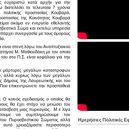
ς ευχαριστώ κατά αρχήν για την
 διατελέσει τα τελευταία 7 χρόνια
 πολιτικής προστασίας Κουβαρά,
ροστασίας της Κοινότητας Κουβαρά
είμαι ακόμα εν ενεργεία εθελοντής
βεστικό Σώμα και εκτελώ υπηρεσία
 υπάρχει συνεργασία με τους όμορους
δα.
α είναι στενή λόγω του Αναπτυξιακού
ρατηγού Μ. Μαθιουδάκη με τον οποίο
του στο Π.Σ. είναι κεφάλαιο για την
ά μάρτυρες μεγάλων καταστροφών
ων, αλλά κυρίως λόγω των μεγάλων
 Δήμους της Λαυρεωτικής και του
 Που επικεντρώνετε την προσπάθειά
ς:
Ο κοινός σχεδιασμός ο οποίος θα
μους θα έχει στόχο να μειώσει τον
ατάσβεση μιας πυρκαγιάς. Μ ε λίγα
σουμε να συμπληρώσουμε τον
 του Πυροσβεστικού Σώματος αλλά
Ημερήσιες Πολιτικές Ε
 αυτό χρειαζόμαστε περισσότερο