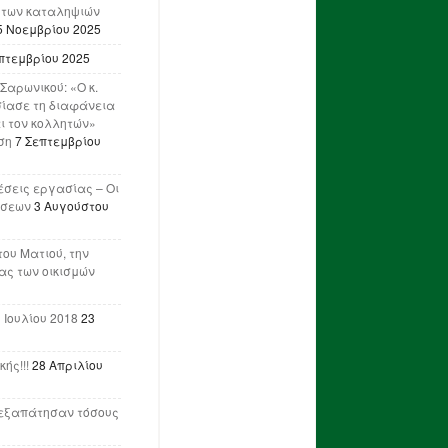
 των καταληψιών
5 Νοεμβρίου 2025
πτεμβρίου 2025
Σαρωνικού: «Ο κ.
ίασε τη διαφάνεια
ι τον κολλητών»
ση
7 Σεπτεμβρίου
έσεις εργασίας – Οι
ήσεων
3 Αυγούστου
του Ματιού, την
ας των οικισμών
 Ιουλίου 2018
23
ής!!!
28 Απριλίου
ν εξαπάτησαν τόσους