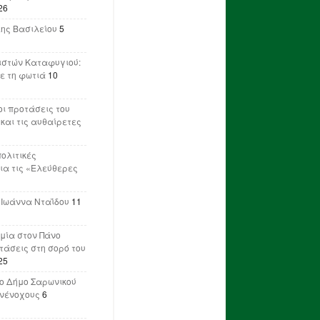
26
λης Βασιλείου
5
ιστών Καταφυγιού:
ε τη φωτιά
10
ι προτάσεις του
 και τις αυθαίρετες
πολιτικές
ια τις «Ελεύθερες
 Ιωάννα Νταΐδου
11
μία στον Πάνο
ετάσεις στη σορό του
25
ο Δήμο Σαρωνικού
υνένοχους
6