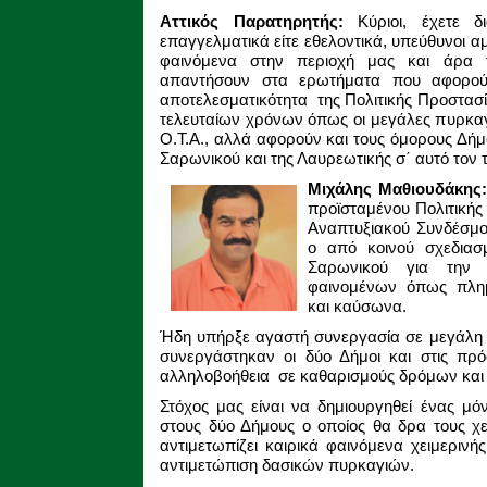
Αττικός Παρατηρητής:
Κύριοι, έχετε δι
επαγγελματικά είτε εθελοντικά, υπεύθυνοι
φαινόμενα στην περιοχή μας και άρα
απαντήσουν στα ερωτήματα που αφορού
αποτελεσματικότητα της Πολιτικής Προστασ
τελευταίων χρόνων όπως οι μεγάλες πυρκαγι
Ο.Τ.Α., αλλά αφορούν και τους όμορους Δή
Σαρωνικού και της Λαυρεωτικής σ΄ αυτό τον 
Μιχάλης Μαθιουδάκης
προϊσταμένου Πολιτικής
Αναπτυξιακού Συνδέσμου
ο από κοινού σχεδιασ
Σαρωνικού για την 
φαινομένων όπως πλη
και καύσωνα.
Ήδη υπήρξε αγαστή συνεργασία σε μεγάλη 
συνεργάστηκαν οι δύο Δήμοι και στις πρ
αλληλοβοήθεια σε καθαρισμούς δρόμων και
Στόχος μας είναι να δημιουργηθεί ένας μό
στους δύο Δήμους ο οποίος θα δρα τους χε
αντιμετωπίζει καιρικά φαινόμενα χειμερινή
αντιμετώπιση δασικών πυρκαγιών.