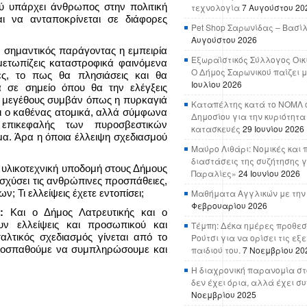
ύ υπάρχει άνθρωπος στην πολιτική
τεχνολογία
7 Αυγούστου 20
ι να ανταποκρίνεται σε διάφορες
Pet Shop Σαρωνίδας – Βασί
Αυγούστου 2026
ι σημαντικός παράγοντας η εμπειρία
Εξωραϊστικός Σύλλογος Οικ
μετωπίζεις καταστροφικά φαινόμενα
Ο Δήμος Σαρωνικού παίζει μ
ιές, το πως θα πλησιάσεις και θα
Ιουλίου 2026
ά σε σημείο όπου θα την ελέγξεις
υ μεγέθους συμβάν όπως η πυρκαγιά
Καταπέλτης κατά το ΝΟΜΛ ο
ει ο καθένας ατομικά, αλλά σύμφωνα
Δημοσίου για την κυριότητα
 επικεφαλής των πυροσβεστικών
κατασκευές
29 Ιουνίου 2026
μα. Άρα η όποια έλλειψη σχεδιασμού
Μαύρο Λιθάρι: Νομικές και 
διαστάσεις της συζήτησης γ
υλικοτεχνική υποδομή στους Δήμους
Παραλίες»
24 Ιουνίου 2026
νισχύσει τις ανθρώπινες προσπάθειες,
 Τι ελλείψεις έχετε εντοπίσει;
Μαθήματα Αγγλικών με την
Φεβρουαρίου 2026
ς:
Και ο Δήμος Λατρευτικής και ο
ν ελλείψεις και προσωπικού και
Τέμπη: Δέκα ημέρες προθεσ
λτικός σχεδιασμός γίνεται από το
Ρούτσι για να ορίσει τις εξ
προσπαθούμε να συμπληρώσουμε και
παιδιού του.
7 Νοεμβρίου 20
Η διαχρονική παρανομία στ
δεν έχει όρια, αλλά έχει σ
Νοεμβρίου 2025