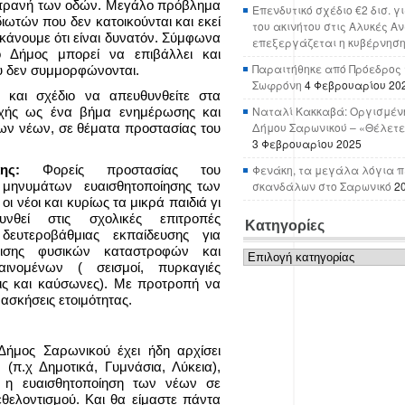
πρανή των οδών. Μεγάλο πρόβλημα
Επενδυτικό σχέδιο €2 δισ. γ
διωτών που δεν κατοικούνται και εκεί
του ακινήτου στις Αλυκές Α
άνουμε ότι είναι δυνατόν. Σύμφωνα
επεξεργάζεται η κυβέρνησ
ο Δήμος μπορεί να επιβάλλει και
Παραιτήθηκε από Πρόεδρος 
υ δεν συμμορφώνονται.
Σωφρόνη
4 Φεβρουαρίου 20
και σχέδιο να απευθυνθείτε στα
Ναταλί Κακκαβά: Οργισμένη
ιοχής ως ένα βήμα ενημέρωσης και
Δήμου Σαρωνικού – «Θέλετε
των νέων, σε θέματα προστασίας του
3 Φεβρουαρίου 2025
άκης:
Φορείς προστασίας του
Φενάκη, τα μεγάλα λόγια π
ν μηνυμάτων ευαισθητοποίησης των
σκανδάλων στο Σαρωνικό
2
οι νέοι και κυρίως τα μικρά παιδιά γι
νθεί στις σχολικές επιτροπές
Κατηγορίες
ευτεροβάθμιας εκπαίδευσης για
Κατηγορίες
πισης φυσικών καταστροφών και
ινομένων ( σεισμοί, πυρκαγιές
ις και καύσωνες). Με προτροπή να
 ασκήσεις ετοιμότητας.
Δήμος Σαρωνικού έχει ήδη αρχίσει
 (π.χ Δημοτικά, Γυμνάσια, Λύκεια),
ί η ευαισθητοποίηση των νέων σε
θελοντισμού. Και θα είμαστε πάντα