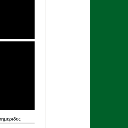
φημεριδες