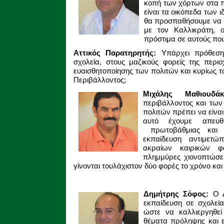
κοπή των χόρτων στα 
είναι τα οικόπεδα των ι
θα προσπαθήσουμε να κ
με τον Καλλικράτη, 
πρόστιμα σε αυτούς πο
Αττικός Παρατηρητής:
Υπάρχει πρόθεση 
σχολεία, στους μαζικούς φορείς της περ
ευαισθητοποίησης των πολιτών και κυρίως 
Περιβάλλοντος;
Μιχάλης Μαθιουδ
περιβάλλοντος και τω
πολιτών πρέπει να είναι 
αυτό έχουμε απευθυ
πρωτοβάθμιας και δ
εκπαίδευση αντιμετώ
ακραίων καιρικών φα
πλημμύρες χιονοπτώσε
γίνονται τουλάχιστον δύο φορές το χρόνο και
Δημήτρης Σόφος:
Ο 
εκπαίδευση σε σχολεία
ώστε να καλλιεργηθε
θέματα πρόληψης και ε