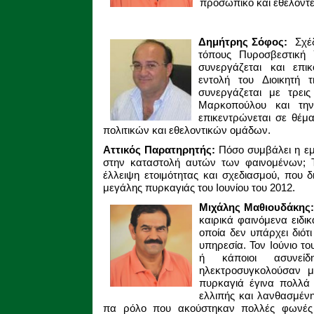
προσωπικό και εθελοντέ
Δημήτρης Σόφος:
Σχέ
τόπους Πυροσβεστική
συνεργάζεται και επι
εντολή του Διοικητή
συνεργάζεται με τρεις
Μαρκοπούλου και τη
επικεντρώνεται σε θέ
πολιτικών και εθελοντικών ομάδων.
Αττικός Παρατηρητής:
Πόσο συμβάλει η εμ
στην καταστολή αυτών των φαινομένων; Τ
έλλειψη ετοιμότητας και σχεδιασμού, που 
μεγάλης πυρκαγιάς του Ιουνίου του 2012.
Μιχάλης Μαθιουδάκης
καιρικά φαινόμενα ειδι
οποία δεν υπάρχει διότ
υπηρεσία. Τον Ιούνιο τ
ή κάποιοι ασυνεί
ηλεκτροσυγκολούσαν μ
πυρκαγιά έγινα πολλά
ελλιπής και λανθασμέν
πα ρόλο που ακούστηκαν πολλές φωνές γι