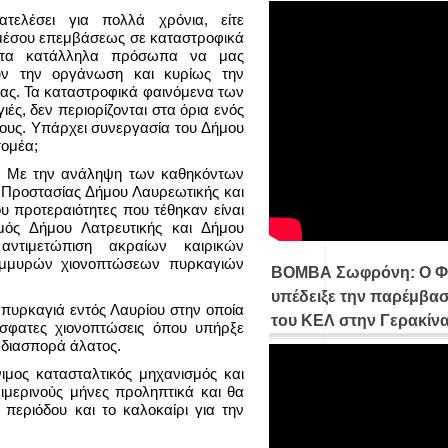
ατελέσει για πολλά χρόνια, είτε
 αμέσου επεμβάσεως σε καταστροφικά
 τα κατάλληλα πρόσωπα να μας
ν την οργάνωση και κυρίως την
ίας. Τα καταστροφικά φαινόμενα των
ές, δεν περιορίζονται στα όρια ενός
μους. Υπάρχει συνεργασία του Δήμου
τομέα;
:
Με την ανάληψη των καθηκόντων
 Προστασίας Δήμου Λαυρεωτικής και
 προτεραιότητες που τέθηκαν είναι
μός Δήμου Λατρευτικής και Δήμου
αντιμετώπιση ακραίων καιρικών
μμυρών χιονοπτώσεων πυρκαγιών
ΒΟΜΒΑ Σωφρόνη: Ο Φ
υπέδειξε την παρέμβασ
πυρκαγιά εντός Λαυρίου στην οποία
του ΚΕΛ στην Γερακίν
όσφατες χιονοπτώσεις όπου υπήρξε
 διασπορά άλατος.
νιμος κατασταλτικός μηχανισμός και
ιμερινούς μήνες προληπτικά και θα
ς περιόδου και το καλοκαίρι για την