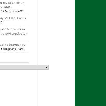
ια την αξιοποίηση
ναβύσσου
η
19 Μαρτίου 2025
της ΔΕΕΠ η Βανίτα
25
 επίθεση κατά του
 να μας φιμώσετε!»
ερί κάθαρσης των
0 Οκτωβρίου 2024