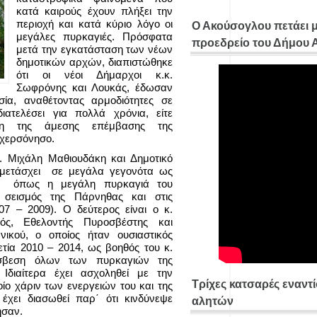
κατά καιρούς έχουν πλήξει την
περιοχή και κατά κύριο λόγο οι
Ο Ακούσογλου πετάει 
μεγάλες πυρκαγιές. Πρόσφατα
προεδρείο του Δήμου
μετά την εγκατάσταση των νέων
δημοτικών αρχών, διαπιστώθηκε
ότι οι νέοι Δήμαρχοι κ.κ.
Σωφρόνης και Λουκάς, έδωσαν
σία, αναθέτοντας αρμοδιότητες σε
ιατελέσει για πολλά χρόνια, είτε
λέχη της άμεσης επέμβασης της
 χερσόνησο.
κ. Μιχάλη Μαθιουδάκη και Δημοτικό
μμετάσχει σε μεγάλα γεγονότα ως
, όπως η μεγάλη πυρκαγιά του
 σεισμός της Πάρνηθας και στις
07 – 2009). Ο δεύτερος είναι ο κ.
κός, Εθελοντής Πυροσβέστης και
κού, ο οποίος ήταν ουσιαστικός
ετία 2010 – 2014, ως βοηθός του κ.
άσβεση όλων των πυρκαγιών της
 Ιδιαίτερα έχει ασχοληθεί με την
Τρίχες κατσαρές εναντ
ίο χάριν των ενεργειών του και της
έχει διασωθεί παρ΄ ότι κινδύνεψε
αλητών
ησαν.