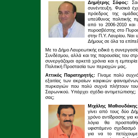
Δημήτρης Σόφος:
Σα
συνέντευξη. Φυσικά έχω
πρόεδρος της ομάδας
υπεύθυνος πολιτικής π
από το 2006-2010 και 
πυροσβέστης στο Πυροσ
στην Π.Υ. Λαυρίου. Ναι
Δήμους σε όλα τα επίπε
Με το Δήμο Λαυρεωτικής ειδικά η συνεργασί
Συνδέσμου, αλλά και της παρουσίας του στ
συνεργάζομαι αρκετά χρόνια και η εμπειρία 
Πολιτική Προστασία των περιοχών μας.
Αττικός Παρατηρητής:
Γίναμε πολύ συχν
εξαιτίας των ακραίων καιρικών φαινομέν
πυρκαγιών που πολύ συχνά πλήττουν τους
Σαρωνικού. Υπάρχει σχέδιο αντιμετώπισης;
σας;
Μιχάλης Μαθιουδάκη
γίνει από τους δύο Δή
χρόνο αντίδρασης για κ
λόγια θα προσπαθή
υφιστάμενο σχεδιασμό
για να το πετύχουμε