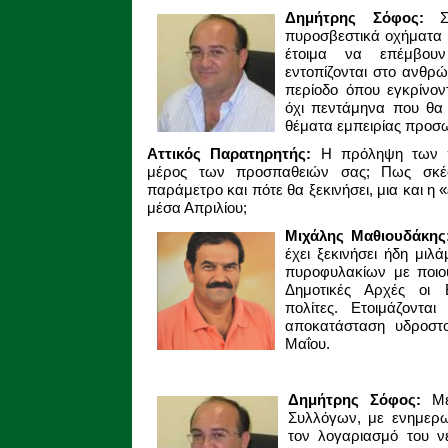
Δημήτρης Σόφος:
πυροσβεστικά οχήματα κ
έτοιμα να επέμβουν
εντοπίζονται στο ανθρώ
περίοδο όπου εγκρίνον
όχι πεντάμηνα που θα
θέματα εμπειρίας προσ
Αττικός Παρατηρητής:
Η πρόληψη των πυ
μέρος των προσπαθειών σας; Πως σκέ
παράμετρο και πότε θα ξεκινήσει, μια και η 
μέσα Απριλίου;
Μιχάλης Μαθιουδάκη
έχει ξεκινήσει ήδη μι
πυροφυλακίων με ποιο
Δημοτικές Αρχές οι Ε
πολίτες. Ετοιμάζοντα
αποκατάσταση υδροστο
Μαΐου.
Δημήτρης Σόφος:
Μ
Συλλόγων, με ενημερω
τον λογαριασμό του ν