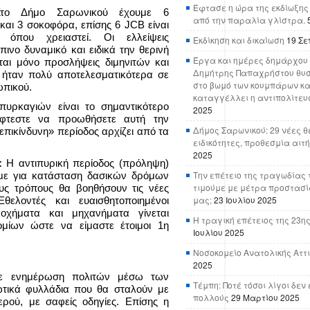
Έφτασε η ώρα της εκδίωξης
Στο Δήμο Σαρωνικού έχουμε 6
από την παραλία γλίστρα.
αι 3 σοκοφόρα, επίσης 6 JCB είναι
 όπου χρειαστεί. Οι ελλείψεις
Εκδίκηση και δικαίωση
19 Σε
πινο δυναμικό και ειδικά την θερινή
Έργα και ημέρες δημάρχου 
ται μόνο προσλήψεις διμηνιτών και
Δημήτρης Παπαχρήστου θυσ
 ήταν πολύ αποτελεσματικότερα σε
στο βωμό των κουμπάρων κα
ωπικού.
καταγγέλλει η αντιπολίτευ
ρκαγιών είναι το σημαντικότερο
2025
φτεστε να προωθήσετε αυτή την
Δήμος Σαρωνικού: 29 νέες θ
«επικίνδυνη» περίοδος αρχίζει από τα
ειδικότητες, προθεσμία αιτ
2025
ς:
Η αντιπυρική περίοδος (πρόληψη)
Την επέτειο της τραγωδίας 
λάμε για κατάσταση δασικών δρόμων
τιμούμε με μέτρα προστασί
υς τρόπους θα βοηθήσουν τις νέες
μας;
23 Ιουλίου 2025
θελοντές και ευαισθητοποιημένοι
ι οχήματα και μηχανήματα γίνεται
Η τραγική επέτειος της 23ης
μίων ώστε να είμαστε έτοιμοι 1η
Ιουλίου 2025
Νοσοκομείο Ανατολικής Αττικ
2025
ε ενημέρωση πολιτών μέσω των
Τέμπη: Ποτέ τόσοι λίγοι δε
τικά φυλλάδια που θα σταλούν με
πολλούς
29 Μαρτίου 2025
ερού, με σαφείς οδηγίες. Επίσης η