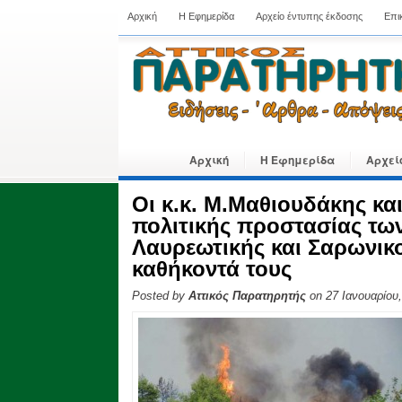
Αρχική
Η Εφημερίδα
Αρχείο έντυπης έκδοσης
Επι
Αρχική
Η Εφημερίδα
Αρχεί
Οι κ.κ. Μ.Μαθιουδάκης και
πολιτικής προστασίας τω
Λαυρεωτικής και Σαρωνικο
καθήκοντά τους
Posted by
Αττικός Παρατηρητής
on 27 Ιανουαρίου