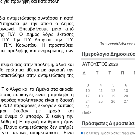
ς για πρόληψη και καταστολή’
δια αντιμετώπισης συντάσσει η κατά
 Υπηρεσία με την οποία ο Δήμος
κοινωνεί. Επεμβαίνουμε μετά από
 της Π.Υ. Ο Δήμος λόγω έκτασης
 Π.Υ. Την Π.Υ. Λαυρίου, την Π.Υ.
Τα
πρωτοσέλιδα
των 
ν Π.Υ. Κορωπίου. Η προσπάθεια
ματα πρόληψης και ενημέρωσης των
Ημερολόγιο Δημοσιεύ
ΑΎΓΟΥΣΤΟΣ 2026
πειρία σας στην πρόληψη, αλλά και
ο ερώτημα τίθεται με αφορμή την
Δ
Τ
Τ
Π
διαπιστώθηκε στην αντιμετώπιση της
3
4
5
6
:
Τ ο Άλφα και το Ωμέγα στα ακραία
10
11
12
13
κά στις πυρκαγιές είναι η πρόληψη η
17
18
19
20
ι φορέας προληπτικός είναι η δασική
24
25
26
27
ου 2012 παραμονές εκλογών κάποιος
31
δητοι έκοβαν με τροχό και
« Ιούλ
ε άνεμο 9 μποφόρ. Σ εκείνη την
 λάθη α) Η αρχική αντίδραση ήταν
Πρόσφατες Δημοσιεύσ
η. Πλάνο αντιμετώπισης δεν υπήρξε
α τακτικές αντιμετώπισης. Είναι
Πολιτική Προστασία: Νέα εν