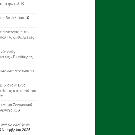
ε τη φωτιά
10
λης Βασιλείου
10
ι προτάσεις του
 και τις αυθαίρετες
πολιτικές
ια τις «Ελεύθερες
 Ιωάννα Νταΐδου
11
μία στον Πάνο
ετάσεις στη σορό του
25
ο Δήμο Σαρωνικού
υνένοχους
6
 των καταληψιών
5 Νοεμβρίου 2025