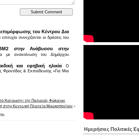
αι επιμόρφωσης του Κέντρου Δια
 επιτυχία συνεχίζονται οι δράσεις του
ΒΜ2 στην Ανάβυσσο στην
α με ανακοίνωση του Δημάρχου
.
δική και εφηβική ηλικία
Ο
ς Φροντίδας & Εκπαίδευσης «Για Μια
στο Καταφύγι της Παλαιάς Φώκαιας
τή στην Κεντρική Πλατεία Μαρκοπούλου
»
ite.
Ημερήσιες Πολιτικές Ε