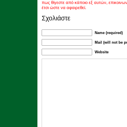
πως θίγεστε από κάποιο εξ αυτών, επικοινω
έτσι ώστε να αφαιρεθεί.
Σχολιάστε
Name (required)
Mail (will not be p
Website