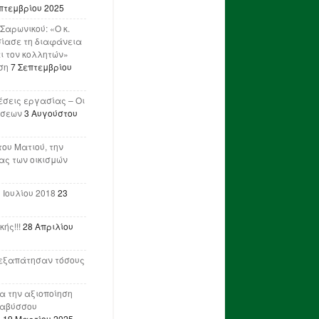
πτεμβρίου 2025
Σαρωνικού: «Ο κ.
ίασε τη διαφάνεια
ι τον κολλητών»
ση
7 Σεπτεμβρίου
έσεις εργασίας – Οι
ήσεων
3 Αυγούστου
του Ματιού, την
ας των οικισμών
 Ιουλίου 2018
23
ής!!!
28 Απριλίου
ν εξαπάτησαν τόσους
ια την αξιοποίηση
ναβύσσου
η
19 Μαρτίου 2025