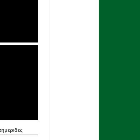
φημεριδες