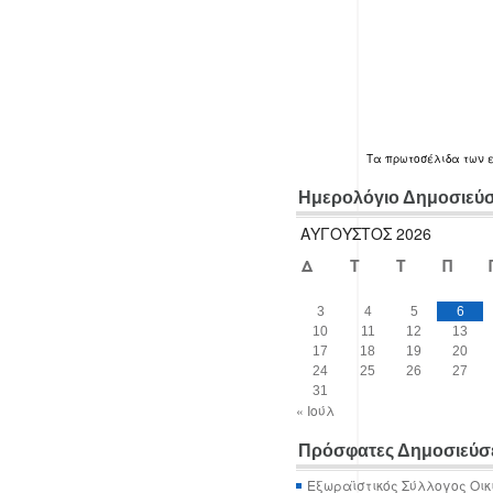
Τα
πρωτοσέλιδα
των 
Ημερολόγιο Δημοσιεύ
ΑΎΓΟΥΣΤΟΣ 2026
Δ
Τ
Τ
Π
3
4
5
6
10
11
12
13
17
18
19
20
24
25
26
27
31
« Ιούλ
Πρόσφατες Δημοσιεύσ
Εξωραϊστικός Σύλλογος Οικ