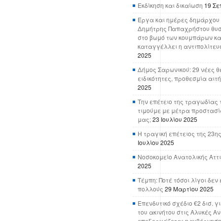
Εκδίκηση και δικαίωση
19 Σε
Έργα και ημέρες δημάρχου 
Δημήτρης Παπαχρήστου θυσ
στο βωμό των κουμπάρων κα
καταγγέλλει η αντιπολίτευ
2025
Δήμος Σαρωνικού: 29 νέες θ
ειδικότητες, προθεσμία αιτ
2025
Την επέτειο της τραγωδίας 
τιμούμε με μέτρα προστασί
μας;
23 Ιουλίου 2025
Η τραγική επέτειος της 23ης
Ιουλίου 2025
Νοσοκομείο Ανατολικής Αττικ
2025
Τέμπη: Ποτέ τόσοι λίγοι δε
πολλούς
29 Μαρτίου 2025
Επενδυτικό σχέδιο €2 δισ. γ
του ακινήτου στις Αλυκές Α
επεξεργάζεται η κυβέρνησ