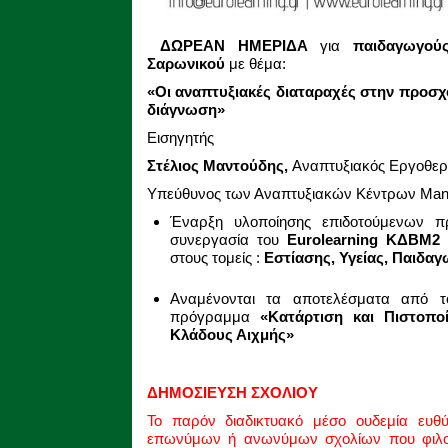
ΔΩΡΕΑΝ ΗΜΕΡΙΔΑ
για
παιδαγωγο
Σαρωνικού
με θέμα:
«Οι αναπτυξιακές διαταραχές στην προσχο
διάγνωση»
Εισηγητής
Στέλιος Μαντούδης,
Αναπτυξιακός Εργοθε
Υπεύθυνος των Αναπτυξιακών Κέντρων Man
Έναρξη υλοποίησης επιδοτούμενων 
συνεργασία του
Eurolearning
ΚΔΒΜ2
στους τομείς :
Εστίασης, Υγείας, Παιδα
Αναμένονται τα αποτελέσματα από τ
πρόγραμμα
«Κατάρτιση και Πιστοπο
Κλάδους Αιχμής»
ΔΗΜΟΣΙΕΥΣΗ ΣΧΟΛΙΟΥ
Το παρόν διαδικτυακό μέσο ουδεμία ευθ
επωνύμων ή ανωνύμων σχολίων που φιλοξ