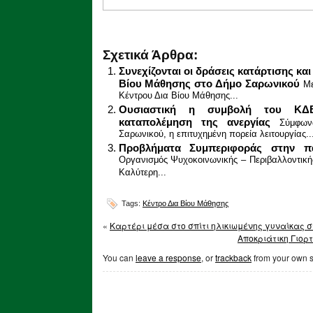
Σχετικά Άρθρα:
Συνεχίζονται οι δράσεις κατάρτισης κ
Βίου Μάθησης στο Δήμο Σαρωνικού
Με
Κέντρου Δια Βίου Μάθησης...
Ουσιαστική η συμβολή του ΚΔ
καταπολέμηση της ανεργίας
Σύμφων
Σαρωνικού, η επιτυχημένη πορεία λειτουργίας..
Προβλήματα Συμπεριφοράς στην παι
Οργανισμός Ψυχοκοινωνικής – Περιβαλλοντική
Καλύτερη...
Tags:
Κέντρο Δια Βίου Μάθησης
«
Καρτέρι μέσα στο σπίτι ηλικιωμένης γυναίκας 
Αποκριάτικη Γιορ
You can
leave a response
, or
trackback
from your own s