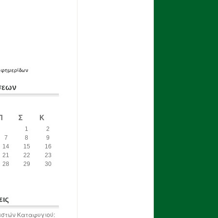
εφημερίδων
σεων
Π
Σ
Κ
1
2
7
8
9
14
15
16
21
22
23
28
29
30
εις
ιστών Καταφυγιού: