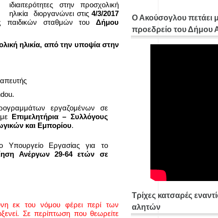
ιδιαιτερότητες στην προσχολική
ηλικία διοργανώνει στις
4/3/2017
Ο Ακούσογλου πετάει 
ύς
παιδικών σταθμών του
Δήμου
προεδρείο του Δήμου
λική ηλικία
,
από την υποψία στην
ραπευτής
dou.
προγραμμάτων εργαζομένων σε
με
Επιμελητήρια – Συλλόγους
γωγικών και Εμπορίου
.
ο Υπουργείο Εργασίας για το
ίηση Ανέργων 29-64 ετών σε
Τρίχες κατσαρές εναντ
ύνη εκ του νόμου φέρει περί των
αλητών
ενεί. Σε περίπτωση που θεωρείτε