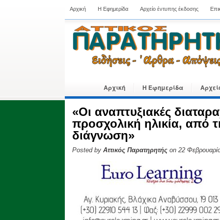
Αρχική
Η Εφημερίδα
Αρχείο έντυπης έκδοσης
Επι
Αρχική
Η Εφημερίδα
Αρχεί
«Οι αναπτυξιακές διαταρα
προσχολική ηλικία, από 
διάγνωση»
Posted by
Αττικός Παρατηρητής
on 22 Φεβρουαρίο