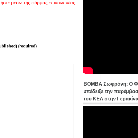
νήστε μέσω της φόρμας επικοινωνίας
ublished) (required)
ΒΟΜΒΑ Σωφρόνη: Ο Φ
υπέδειξε την παρέμβασ
του ΚΕΛ στην Γερακίν