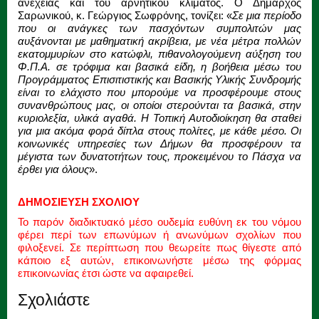
ανέχειας και του αρνητικού κλίματος. Ο Δήμαρχος
Σαρωνικού, κ. Γεώργιος Σωφρόνης, τονίζει: «
Σε μια περίοδο
που οι ανάγκες των πασχόντων συμπολιτών μας
αυξάνονται με μαθηματική ακρίβεια, με νέα μέτρα πολλών
εκατομμυρίων στο κατώφλι, πιθανολογούμενη αύξηση του
Φ.Π.Α. σε τρόφιμα και βασικά είδη, η βοήθεια μέσω του
Προγράμματος Επισιτιστικής και Βασικής Υλικής Συνδρομής
είναι το ελάχιστο που μπορούμε να προσφέρουμε στους
συνανθρώπους μας, οι οποίοι στερούνται τα βασικά, στην
κυριολεξία, υλικά αγαθά. Η Τοπική Αυτοδιοίκηση θα σταθεί
για μια ακόμα φορά δίπλα στους πολίτες, με κάθε μέσο. Οι
κοινωνικές υπηρεσίες των Δήμων θα προσφέρουν τα
μέγιστα των δυνατοτήτων τους, προκειμένου το Πάσχα να
έρθει για όλους
».
ΔΗΜΟΣΙΕΥΣΗ ΣΧΟΛΙΟΥ
Το παρόν διαδικτυακό μέσο ουδεμία ευθύνη εκ του νόμου
φέρει περί των επωνύμων ή ανωνύμων σχολίων που
φιλοξενεί. Σε περίπτωση που θεωρείτε πως θίγεστε από
κάποιο εξ αυτών, επικοινωνήστε μέσω της φόρμας
επικοινωνίας έτσι ώστε να αφαιρεθεί.
Σχολιάστε