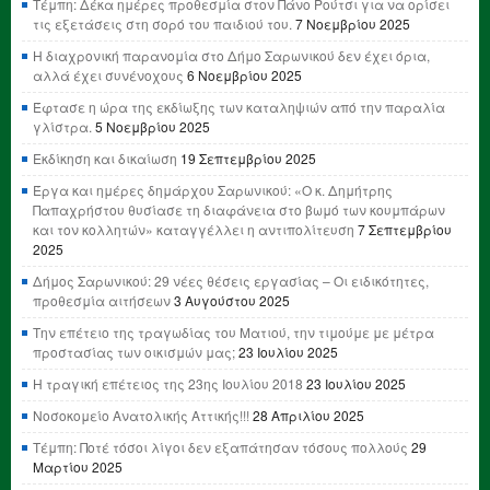
Τέμπη: Δέκα ημέρες προθεσμία στον Πάνο Ρούτσι για να ορίσει
τις εξετάσεις στη σορό του παιδιού του.
7 Νοεμβρίου 2025
Η διαχρονική παρανομία στο Δήμο Σαρωνικού δεν έχει όρια,
αλλά έχει συνένοχους
6 Νοεμβρίου 2025
Έφτασε η ώρα της εκδίωξης των καταληψιών από την παραλία
γλίστρα.
5 Νοεμβρίου 2025
Εκδίκηση και δικαίωση
19 Σεπτεμβρίου 2025
Έργα και ημέρες δημάρχου Σαρωνικού: «Ο κ. Δημήτρης
Παπαχρήστου θυσίασε τη διαφάνεια στο βωμό των κουμπάρων
και τον κολλητών» καταγγέλλει η αντιπολίτευση
7 Σεπτεμβρίου
2025
Δήμος Σαρωνικού: 29 νέες θέσεις εργασίας – Οι ειδικότητες,
προθεσμία αιτήσεων
3 Αυγούστου 2025
Την επέτειο της τραγωδίας του Ματιού, την τιμούμε με μέτρα
προστασίας των οικισμών μας;
23 Ιουλίου 2025
Η τραγική επέτειος της 23ης Ιουλίου 2018
23 Ιουλίου 2025
Νοσοκομείο Ανατολικής Αττικής!!!
28 Απριλίου 2025
Τέμπη: Ποτέ τόσοι λίγοι δεν εξαπάτησαν τόσους πολλούς
29
Μαρτίου 2025