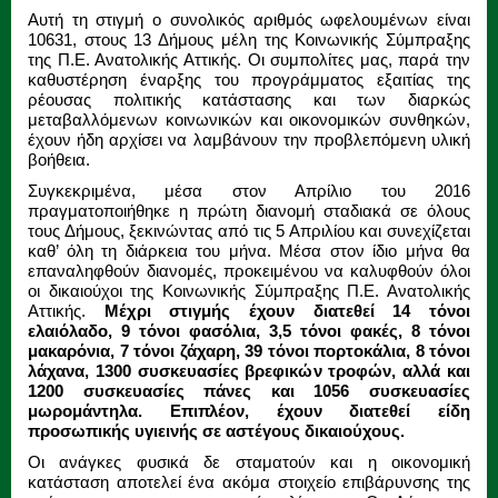
Αυτή τη στιγμή ο συνολικός αριθμός ωφελουμένων είναι
10631, στους 13 Δήμους μέλη της Κοινωνικής Σύμπραξης
της Π.Ε. Ανατολικής Αττικής. Οι συμπολίτες μας, παρά την
καθυστέρηση έναρξης του προγράμματος εξαιτίας της
ρέουσας πολιτικής κατάστασης και των διαρκώς
μεταβαλλόμενων κοινωνικών και οικονομικών συνθηκών,
έχουν ήδη αρχίσει να λαμβάνουν την προβλεπόμενη υλική
βοήθεια.
Συγκεκριμένα, μέσα στον Απρίλιο του 2016
πραγματοποιήθηκε η πρώτη διανομή σταδιακά σε όλους
τους Δήμους, ξεκινώντας από τις 5 Απριλίου και συνεχίζεται
καθ’ όλη τη διάρκεια του μήνα. Μέσα στον ίδιο μήνα θα
επαναληφθούν διανομές, προκειμένου να καλυφθούν όλοι
οι δικαιούχοι της Κοινωνικής Σύμπραξης Π.Ε. Ανατολικής
Αττικής.
Μέχρι στιγμής έχουν διατεθεί 14 τόνοι
ελαιόλαδο, 9 τόνοι φασόλια, 3,5 τόνοι φακές, 8 τόνοι
μακαρόνια, 7 τόνοι ζάχαρη, 39 τόνοι πορτοκάλια, 8 τόνοι
λάχανα, 1300 συσκευασίες βρεφικών τροφών, αλλά και
1200 συσκευασίες πάνες και 1056 συσκευασίες
μωρομάντηλα. Επιπλέον, έχουν διατεθεί είδη
προσωπικής υγιεινής σε αστέγους δικαιούχους.
Οι ανάγκες φυσικά δε σταματούν και η οικονομική
κατάσταση αποτελεί ένα ακόμα στοιχείο επιβάρυνσης της