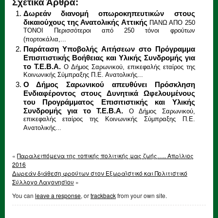
Σχετικά Άρθρα:
Δωρεάν διανομή οπωροκηπευτικών στους
δικαιούχους της Ανατολικής Αττικής
ΠΑΝΩ ΑΠΟ 250
ΤΟΝΟΙ Περισσότεροι από 250 τόνοι φρούτων
(πορτοκάλια,...
Παράταση Υποβολής Αιτήσεων στο Πρόγραμμα
Επισιτιστικής Βοήθειας και Υλικής Συνδρομής για
το Τ.Ε.Β.Α.
Ο Δήμος Σαρωνικού, επικεφαλής εταίρος της
Κοινωνικής Σύμπραξης Π.Ε. Ανατολικής...
Ο Δήμος Σαρωνικού απευθύνει Πρόσκληση
Ενδιαφέροντος στους Δυνητικά Ωφελουμένους
του Προγράμματος Επισιτιστικής και Υλικής
Συνδρομής για το Τ.Ε.Β.Α.
Ο Δήμος Σαρωνικού,
επικεφαλής εταίρος της Κοινωνικής Σύμπραξης Π.Ε.
Ανατολικής...
«
Παραλειπόμενα της τοπικής πολιτικής μας ζωής….. Απρίλιος
2016
Δωρεάν διάθεση φρούτων στον Εξωραϊστικό και Πολιτιστικό
Σύλλογο Λαγονησίου
»
You can
leave a response
, or
trackback
from your own site.