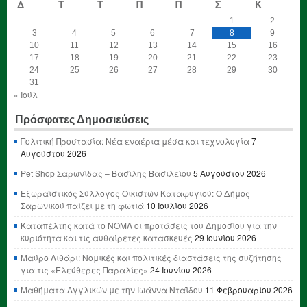
Δ
Τ
Τ
Π
Π
Σ
Κ
1
2
3
4
5
6
7
8
9
10
11
12
13
14
15
16
17
18
19
20
21
22
23
24
25
26
27
28
29
30
31
« Ιούλ
Πρόσφατες Δημοσιεύσεις
Πολιτική Προστασία: Νέα εναέρια μέσα και τεχνολογία
7
Αυγούστου 2026
Pet Shop Σαρωνίδας – Βασίλης Βασιλείου
5 Αυγούστου 2026
Εξωραϊστικός Σύλλογος Οικιστών Καταφυγιού: Ο Δήμος
Σαρωνικού παίζει με τη φωτιά
10 Ιουλίου 2026
Καταπέλτης κατά το ΝΟΜΛ οι προτάσεις του Δημοσίου για την
κυριότητα και τις αυθαίρετες κατασκευές
29 Ιουνίου 2026
Μαύρο Λιθάρι: Νομικές και πολιτικές διαστάσεις της συζήτησης
για τις «Ελεύθερες Παραλίες»
24 Ιουνίου 2026
Μαθήματα Αγγλικών με την Ιωάννα Νταΐδου
11 Φεβρουαρίου 2026