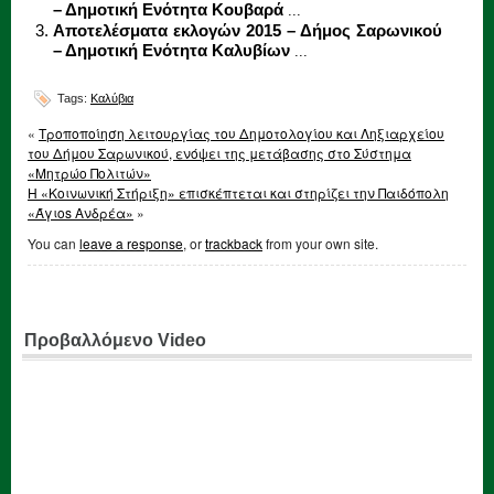
– Δημοτική Ενότητα Κουβαρά
...
Αποτελέσματα εκλογών 2015 – Δήμος Σαρωνικού
– Δημοτική Ενότητα Καλυβίων
...
Tags:
Καλύβια
«
Τροποποίηση λειτουργίας του Δημοτολογίου και Ληξιαρχείου
του Δήμου Σαρωνικού, ενόψει της μετάβασης στο Σύστημα
«Μητρώο Πολιτών»
Η «Κοινωνική Στήριξη» επισκέπτεται και στηρίζει την Παιδόπολη
«Άγιοs Ανδρέα»
»
You can
leave a response
, or
trackback
from your own site.
Προβαλλόμενο Video