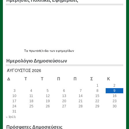
Ημερήσιες Πολιτικές Εφημεριδες
Τα
πρωτοσέλιδα
των εφημερίδων
Ημερολόγιο Δημοσιεύσεων
ΑΎΓΟΥΣΤΟΣ 2026
Δ
Τ
Τ
Π
Π
Σ
Κ
1
2
3
4
5
6
7
8
9
10
11
12
13
14
15
16
17
18
19
20
21
22
23
24
25
26
27
28
29
30
31
« Ιούλ
Πρόσφατες Δημοσιεύσεις