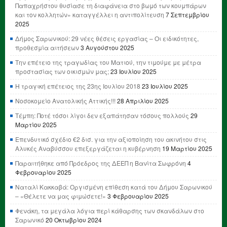
Παπαχρήστου θυσίασε τη διαφάνεια στο βωμό των κουμπάρων
και τον κολλητών» καταγγέλλει η αντιπολίτευση
7 Σεπτεμβρίου
2025
Δήμος Σαρωνικού: 29 νέες θέσεις εργασίας – Οι ειδικότητες,
προθεσμία αιτήσεων
3 Αυγούστου 2025
Την επέτειο της τραγωδίας του Ματιού, την τιμούμε με μέτρα
προστασίας των οικισμών μας;
23 Ιουλίου 2025
Η τραγική επέτειος της 23ης Ιουλίου 2018
23 Ιουλίου 2025
Νοσοκομείο Ανατολικής Αττικής!!!
28 Απριλίου 2025
Τέμπη: Ποτέ τόσοι λίγοι δεν εξαπάτησαν τόσους πολλούς
29
Μαρτίου 2025
Επενδυτικό σχέδιο €2 δισ. για την αξιοποίηση του ακινήτου στις
Αλυκές Αναβύσσου επεξεργάζεται η κυβέρνηση
19 Μαρτίου 2025
Παραιτήθηκε από Πρόεδρος της ΔΕΕΠ η Βανίτα Σωφρόνη
4
Φεβρουαρίου 2025
Ναταλί Κακκαβά: Οργισμένη επίθεση κατά του Δήμου Σαρωνικού
– «Θέλετε να μας φιμώσετε!»
3 Φεβρουαρίου 2025
Φενάκη, τα μεγάλα λόγια περί κάθαρσης των σκανδάλων στο
Σαρωνικό
20 Οκτωβρίου 2024