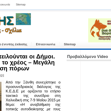
κοινωνία
Sitemap
ο έντυπης έκδοσης
Επικοινωνία
Sitemap
ειλούνται οι Δήμοι.
Προβαλλόμενο Video
 το χρέος – Μεγάλη
οση πόρων
015
Από την Ξάνθη συνεχίστηκε ο
προσυνεδριακός διάλογος της
Κ.Ε.Δ.Ε με ορίζοντα το ετήσιο
τακτικό της συνέδριο στη
Χαλκιδική στις 7-9 Μαΐου 2015 με
θέμα:
«Η αναβάθμιση της
τοπικής αυτοδιοίκησης με τους