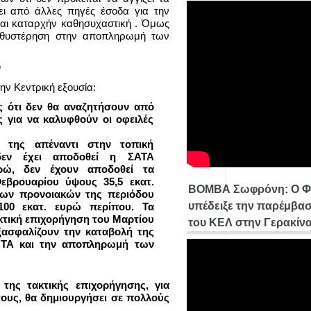
ι από άλλες πηγές έσοδα για την
ι καταρχήν καθησυχαστική . Όμως
αθυστέρηση στην αποπληρωμή των
ν
ην Κεντρική εξουσία:
ς ότι δεν θα αναζητήσουν από
 για να καλυφθούν οι οφειλές
ς της απέναντι στην τοπική
δεν έχει αποδοθεί η ΣΑΤΑ
ρώ, δεν έχουν αποδοθεί τα
εβρουαρίου ύψους 35,5 εκατ.
ΒΟΜΒΑ Σωφρόνη: Ο Φ
 των προνοιακών της περιόδου
υπέδειξε την παρέμβασ
100 εκατ. ευρώ περίπου. Τα
κτική επιχορήγηση του Μαρτίου
του ΚΕΛ στην Γερακίν
ξασφαλίζουν την καταβολή της
ΟΤΑ και την αποπληρωμή των
της τακτικής επιχορήγησης, για
ους, θα δημιουργήσει σε πολλούς