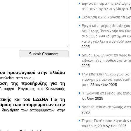
Έφτασε η ώρα της εκδίωξης
από την παραλία γλίστρα.
Εκδίκηση και δικαίωση
19 Σε
Έργα και ημέρες δημάρχου 
Δημήτρης Παπαχρήστου θυσ
στο βωμό των κουμπάρων κα
καταγγέλλει η αντιπολίτευ
2025
Δήμος Σαρωνικού: 29 νέες θ
ειδικότητες, προθεσμία αιτ
2025
ου προσφυγικού στην Ελλάδα
Την επέτειο της τραγωδίας 
τελείται από τους...
τιμούμε με μέτρα προστασί
οση της προκήρυξης για τη
μας;
23 Ιουλίου 2025
πουργό: Εργασίας και Κοινωνικής
Η τραγική επέτειος της 23ης
.
Ιουλίου 2025
Αττικής και του ΕΔΣΝΑ Για τη
χείριση των απορριμμάτων στην
Νοσοκομείο Ανατολικής Αττικ
ή διαχείριση των απορριμμάτων στην
2025
Τέμπη: Ποτέ τόσοι λίγοι δε
πολλούς
29 Μαρτίου 2025