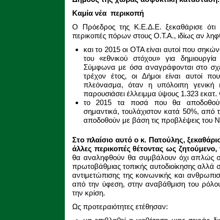
Καμία νέα περικοπή
Ο Πρόεδρος της Κ.Ε.Δ.Ε. ξεκαθάρισε ότι
περικοπές πόρων στους Ο.Τ.Α., ιδίως αν ληφθ
και το 2015 οι ΟΤΑ είναι αυτοί που σηκών
του «εθνικού στόχου» για δημιουργία
Σύμφωνα με όσα αναγράφονται στο σχέ
τρέχον έτος, οι Δήμοι είναι αυτοί π
πλεόνασμα, όταν η υπόλοιπη γενική κ
παρουσιάσει έλλειμμα ύψους 1.323 εκατ. 
το 2015 τα ποσά που θα αποδοθούν
σημαντικά, τουλάχιστον κατά 50%, από 
αποδοθούν με βάση τις προβλέψεις του Ν
Στο πλαίσιο αυτό ο κ. Πατούλης, ξεκαθάρι
άλλες περικοπές θέτοντας ως ζητούμενο, 
θα αναληφθούν θα συμβάλουν όχι απλώς σ
πρωτοβάθμιας τοπικής αυτοδιοίκησης αλλά
αντιμετώπισης της κοινωνικής και ανθρωπισ
από την ύφεση, στην αναβάθμιση του ρόλο
την κρίση.
Ως προτεραιότητες ετέθησαν: