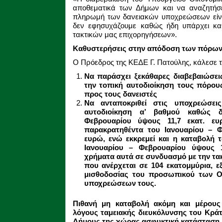
αποθεματικά των Δήμων και να αναζητήσε
πληρωμή των δανειακών υποχρεώσεων είνα
δεν εφησυχάζουμε καθώς ήδη υπάρχει κ
τακτικών μας επιχορηγήσεων».
Καθυστερήσεις στην απόδοση των πόρω
Ο Πρόεδρος της ΚΕΔΕ Γ. Πατούλης, κάλεσε τ
Να παράσχει ξεκάθαρες διαβεβαιώσει
την τοπική αυτοδιοίκηση τους πόρους
προς τους δανειστές
Να ανταποκριθεί στις υποχρεώσει
αυτοδιοίκηση α’ βαθμού καθώς
Φεβρουαρίου ύψους 11,7 εκατ. ευ
παρακρατηθέντα του Ιανουαρίου – Φ
ευρώ, ενώ εκκρεμεί και η καταβολή
Ιανουαρίου – Φεβρουαρίου ύψους 
χρήματα αυτά σε συνδυασμό με την τα
που ανέρχεται σε 104 εκατομμύρια, ε
μισθοδοσίας του προσωπικού των 
υποχρεώσεων τους.
Πιθανή μη καταβολή ακόμη και μέρους 
λόγους ταμειακής διευκόλυνσης του Κράτ
Δήμους της χώρας ασφυκτική κατάσταση.