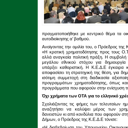
πραγματοποιήθηκε με κεντρικό θέμα τα οι
αυτοδιοίκησης α’ βαθμού.
Ανοίγοντας την ομιλία του, ο Πρόεδρος της
«Η κρατική χρηματοδότησης προς τους Ο.Τ
αλλά αναγκαία πολιτική πράξη. Η συμβολή τ
μεγάλου εθνικού στόχου για δημιουργία
υπάρξει καθοριστική. Η Κ.Ε.Δ.Ε έγκαιρα κ
αποφασίσει τη στρατηγική της θέση, για δ
ισότιμη συμμετοχή στη διαδικασία αξιοπο
προγραμμάτων χρηματοδότησης, όπως και 
προγράμματα που αφορούν στην ενίσχυση τ
Όχι
χρήματα των ΟΤΑ για το ελληνικό χρέ
Σχολιάζοντας τις φήμες των τελευταίων η
αναζητήσει να καλύψει μέρος των χρ
δανειστών κι από κονδύλια που αφορούν στη
Δήμων, ο Πρόεδρος της Κ.Ε.Δ.Ε τόνισε:
«
Η διαβεβαίωση του Υπουργείου Οικονομικώ