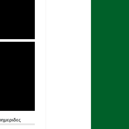
φημεριδες