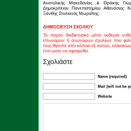
Ανατολικής Μακεδονίας & Θράκης Γιώ
Δημοκρίτειου Πανεπιστημίου Αθανάσιος 
Ξάνθης Στυλιανός Μωραΐτης.
ΔΗΜΟΣΙΕΥΣΗ ΣΧΟΛΙΟΥ
Το παρόν διαδικτυακό μέσο ουδεμία ευθ
επωνύμων ή ανωνύμων σχολίων που φιλοξ
πως θίγεστε από κάποιο εξ αυτών, επικοινω
έτσι ώστε να αφαιρεθεί.
Σχολιάστε
Name (required)
Mail (will not be p
Website