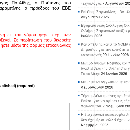
ργος Παυλίδης, ο Πρύτανης του
τεχνολογία
7 Αυγούστου 20
Καραμπίνης, ο πρόεδρος του ΕΒΕ
Pet Shop Σαρωνίδας – Βασί
Αυγούστου 2026
Εξωραϊστικός Σύλλογος Οικ
Ο Δήμος Σαρωνικού παίζει μ
ύνη εκ του νόμου φέρει περί των
Ιουλίου 2026
ενεί. Σε περίπτωση που θεωρείτε
Καταπέλτης κατά το ΝΟΜΛ ο
νήστε μέσω της φόρμας επικοινωνίας
Δημοσίου για την κυριότητα
κατασκευές
29 Ιουνίου 2026
Μαύρο Λιθάρι: Νομικές και 
διαστάσεις της συζήτησης γ
Παραλίες»
24 Ιουνίου 2026
Μαθήματα Αγγλικών με την
ublished) (required)
Φεβρουαρίου 2026
Τέμπη: Δέκα ημέρες προθεσ
Ρούτσι για να ορίσει τις εξ
παιδιού του.
7 Νοεμβρίου 20
Η διαχρονική παρανομία στ
δεν έχει όρια, αλλά έχει σ
Νοεμβρίου 2025