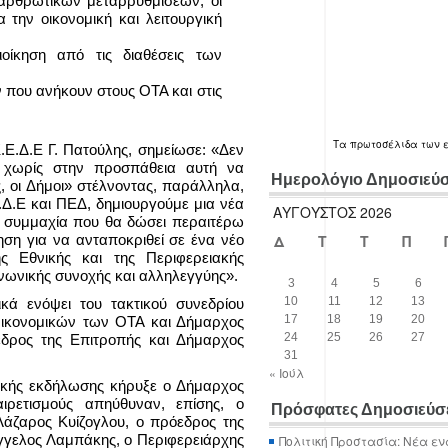
διαρθρωτικών μεταρρυθμίσεων, οι
την οικονομική και λειτουργική
ιοίκηση από τις διαθέσεις των
ν που ανήκουν στους ΟΤΑ και στις
Τα
πρωτοσέλιδα
των 
Κ.Ε.Δ.Ε Γ. Πατούλης, σημείωσε: «Δεν
 χωρίς στην προσπάθεια αυτή να
Ημερολόγιο Δημοσιεύ
, οι Δήμοι» στέλνοντας, παράλληλα,
Ε.Δ.Ε και ΠΕΔ, δημιουργούμε μια νέα
ΑΎΓΟΥΣΤΟΣ 2026
ρή συμμαχία που θα δώσει περαιτέρω
ση για να ανταποκριθεί σε ένα νέο
Δ
Τ
Τ
Π
 Εθνικής και της Περιφερειακής
ινωνικής συνοχής και αλληλεγγύης».
3
4
5
6
10
11
12
13
ικά ενόψει του τακτικού συνεδρίου
17
18
19
20
ικονομικών των ΟΤΑ και Δήμαρχος
24
25
26
27
όεδρος της Επιτροπής και Δήμαρχος
31
« Ιούλ
ακής εκδήλωσης κήρυξε ο Δήμαρχος
ρετισμούς απηύθυναν, επίσης, ο
Πρόσφατες Δημοσιεύσ
άζαρος Κυίζογλου, ο πρόεδρος της
γελος Λαμπάκης, ο Περιφερειάρχης
Πολιτική Προστασία: Νέα εν