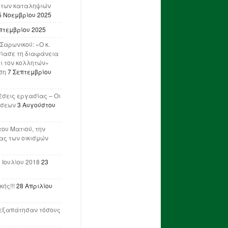
 των καταληψιών
5 Νοεμβρίου 2025
πτεμβρίου 2025
Σαρωνικού: «Ο κ.
ίασε τη διαφάνεια
ι τον κολλητών»
ση
7 Σεπτεμβρίου
έσεις εργασίας – Οι
ήσεων
3 Αυγούστου
του Ματιού, την
ας των οικισμών
 Ιουλίου 2018
23
ής!!!
28 Απριλίου
ν εξαπάτησαν τόσους