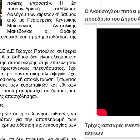
πολίτες μπροστά».
Η 2η
προσυνεδριακή εκδήλωση
Ο Ακούσογλου πετάει 
διαλόγου των αιρετών α’ βαθμού
προεδρείο του Δήμου
από τις Περιφέρειες Κεντρικής
Μακεδονίας, Ανατολικής
Μακεδονίας & Θράκης
κονομικά και τη χρηματοδότηση της
 Κ.Ε.Δ.Ε Γιώργος Πατούλης, ανέφερε:
.Α α’ βαθμού δεν είναι ελεημοσύνη
ης αυτοδιοίκησης στην επίτευξη του
 πρωτογενούς πλεονάσματος, έχει
αι με συντριπτική πλειοψηφία έχει
ημοσιονομική αποκέντρωση, ζητώντας
ίησης των ευρωπαϊκών και εθνικών
ισότιμη συμμετοχή σε δράσεις και
ης απασχόλησης».
ος
μερών ότι η κυβέρνηση πιθανώς να
ημάτων για την αποπληρωμή των
 χρηματοδότηση της λειτουργίας των
Τρίχες κατσαρές εναντ
αλητών
ν ότι δεν πρόκειται να αγγίξει τα