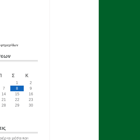
εφημερίδων
σεων
Π
Σ
Κ
1
2
7
8
9
14
15
16
21
22
23
28
29
30
εις
αέρια μέσα και