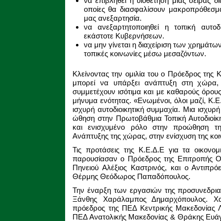
να επιβληθεί η υιοθέτηση μιας σειράς 
οποίες θα διασφαλίσουν μακροπρόθεσμα 
μας ανεξαρτησία.
να ανεξαρτητοποιηθεί η τοπική αυτοδ
εκάστοτε Κυβερνήσεων.
να μην γίνεται η διαχείριση των χρημάτω
τοπικές κοινωνίες μέσω μεσαζόντων.
Κλείνοντας την ομιλία του ο Πρόεδρος της 
μπορεί να υπάρξει ανάπτυξη στη χώρα,
συμμετέχουν ισότιμα και με καθαρούς όρους
μήνυμα ενότητας. «Ενωμένοι, όλοι μαζί, Κ.
ισχυρή αυτοδιοικητική συμμαχία. Μια ισχυ
ώθηση στην Πρωτοβάθμια Τοπική Αυτοδιοίκη
και ενισχυμένο ρόλο στην προώθηση της
Ανάπτυξης της χώρας, στην ενίσχυση της κο
Τις προτάσεις της Κ.Ε.Δ.Ε για τα οικονομ
παρουσίασαν ο Πρόεδρος της Επιτροπής Ο
Πηνειού Αλέξιος Καστρινός, και ο Αντιπρ
Θέρμης Θεόδωρος Παπαδόπουλος.
Την έναρξη των εργασιών της προσυνεδρι
Ξάνθης Χαράλαμπος Δημαρχόπουλος. Χαι
πρόεδρος της ΠΕΔ Κεντρικής Μακεδονίας Λ
ΠΕΔ Ανατολικής Μακεδονίας & Θράκης Ευάγ