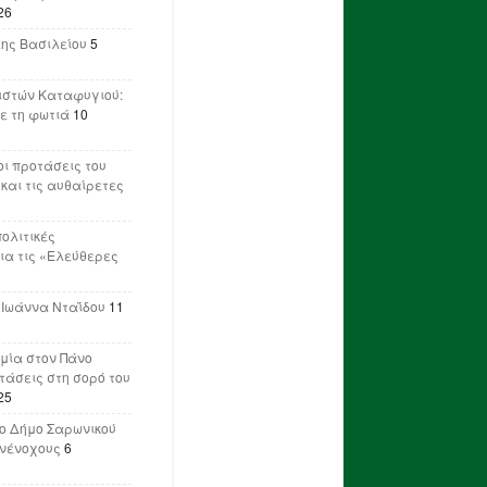
26
λης Βασιλείου
5
ιστών Καταφυγιού:
ε τη φωτιά
10
ι προτάσεις του
 και τις αυθαίρετες
πολιτικές
ια τις «Ελεύθερες
 Ιωάννα Νταΐδου
11
μία στον Πάνο
ετάσεις στη σορό του
25
ο Δήμο Σαρωνικού
υνένοχους
6