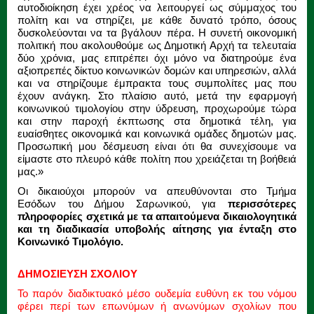
αυτοδιοίκηση έχει χρέος να λειτουργεί ως σύμμαχος του
πολίτη και να στηρίζει, με κάθε δυνατό τρόπο, όσους
δυσκολεύονται να τα βγάλουν πέρα. Η συνετή οικονομική
πολιτική που ακολουθούμε ως Δημοτική Αρχή τα τελευταία
δύο χρόνια, μας επιτρέπει όχι μόνο να διατηρούμε ένα
αξιοπρεπές δίκτυο κοινωνικών δομών και υπηρεσιών, αλλά
και να στηρίζουμε έμπρακτα τους συμπολίτες μας που
έχουν ανάγκη. Στο πλαίσιο αυτό, μετά την εφαρμογή
κοινωνικού τιμολογίου στην ύδρευση, προχωρούμε τώρα
και στην παροχή έκπτωσης στα δημοτικά τέλη, για
ευαίσθητες οικονομικά και κοινωνικά ομάδες δημοτών μας.
Προσωπική μου δέσμευση είναι ότι θα συνεχίσουμε να
είμαστε στο πλευρό κάθε πολίτη που χρειάζεται τη βοήθειά
μας.»
Οι δικαιούχοι μπορούν να απευθύνονται στο Τμήμα
Εσόδων του Δήμου Σαρωνικού, για
περισσότερες
πληροφορίες σχετικά με τα απαιτούμενα δικαιολογητικά
και τη διαδικασία υποβολής αίτησης για ένταξη στο
Κοινωνικό Τιμολόγιο.
ΔΗΜΟΣΙΕΥΣΗ ΣΧΟΛΙΟΥ
Το παρόν διαδικτυακό μέσο ουδεμία ευθύνη εκ του νόμου
φέρει περί των επωνύμων ή ανωνύμων σχολίων που