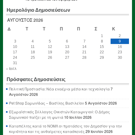
Ημερολόγιο Δημοσιεύσεων
ΑΎΓΟΥΣΤΟΣ 2026
Δ
Τ
Τ
Π
Π
Σ
Κ
1
2
3
4
5
6
7
8
9
10
11
12
13
14
15
16
17
18
19
20
21
22
23
24
25
26
27
28
29
30
31
« Ιούλ
Πρόσφατες Δημοσιεύσεις
Πολιτική Προστασία: Νέα εναέρια μέσα και τεχνολογία
7
Αυγούστου 2026
Pet Shop Σαρωνίδας – Βασίλης Βασιλείου
5 Αυγούστου 2026
Εξωραϊστικός Σύλλογος Οικιστών Καταφυγιού: Ο Δήμος
Σαρωνικού παίζει με τη φωτιά
10 Ιουλίου 2026
Καταπέλτης κατά το ΝΟΜΛ οι προτάσεις του Δημοσίου για την
κυριότητα και τις αυθαίρετες κατασκευές
29 Ιουνίου 2026