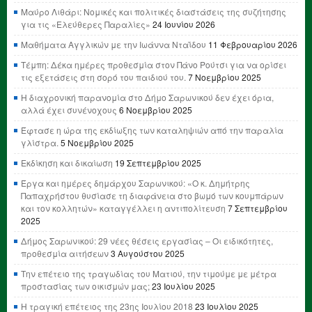
Μαύρο Λιθάρι: Νομικές και πολιτικές διαστάσεις της συζήτησης
για τις «Ελεύθερες Παραλίες»
24 Ιουνίου 2026
Μαθήματα Αγγλικών με την Ιωάννα Νταΐδου
11 Φεβρουαρίου 2026
Τέμπη: Δέκα ημέρες προθεσμία στον Πάνο Ρούτσι για να ορίσει
τις εξετάσεις στη σορό του παιδιού του.
7 Νοεμβρίου 2025
Η διαχρονική παρανομία στο Δήμο Σαρωνικού δεν έχει όρια,
αλλά έχει συνένοχους
6 Νοεμβρίου 2025
Έφτασε η ώρα της εκδίωξης των καταληψιών από την παραλία
γλίστρα.
5 Νοεμβρίου 2025
Εκδίκηση και δικαίωση
19 Σεπτεμβρίου 2025
Έργα και ημέρες δημάρχου Σαρωνικού: «Ο κ. Δημήτρης
Παπαχρήστου θυσίασε τη διαφάνεια στο βωμό των κουμπάρων
και τον κολλητών» καταγγέλλει η αντιπολίτευση
7 Σεπτεμβρίου
2025
Δήμος Σαρωνικού: 29 νέες θέσεις εργασίας – Οι ειδικότητες,
προθεσμία αιτήσεων
3 Αυγούστου 2025
Την επέτειο της τραγωδίας του Ματιού, την τιμούμε με μέτρα
προστασίας των οικισμών μας;
23 Ιουλίου 2025
Η τραγική επέτειος της 23ης Ιουλίου 2018
23 Ιουλίου 2025