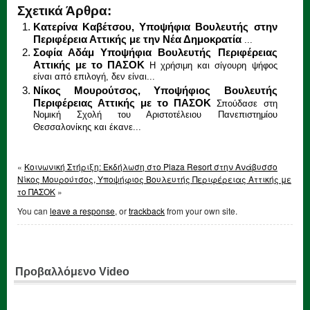
Σχετικά Άρθρα:
Κατερίνα Καβέτσου, Υποψήφια Βουλευτής στην
Περιφέρεια Αττικής με την Νέα Δημοκρατία
...
Σοφία Αδάμ Υποψήφια Βουλευτής Περιφέρειας
Αττικής με το ΠΑΣΟΚ
Η χρήσιμη και σίγουρη ψήφος
είναι από επιλογή, δεν είναι...
Νίκος Μουρούτσος, Υποψήφιος Βουλευτής
Περιφέρειας Αττικής με το ΠΑΣΟΚ
Σπούδασε στη
Νομική Σχολή του Αριστοτέλειου Πανεπιστημίου
Θεσσαλονίκης και έκανε...
«
Κοινωνική Στήριξη: Εκδήλωση στο Plaza Resort στην Ανάβυσσο
Νίκος Μουρούτσος, Υποψήφιος Βουλευτής Περιφέρειας Αττικής με
το ΠΑΣΟΚ
»
You can
leave a response
, or
trackback
from your own site.
Προβαλλόμενο Video