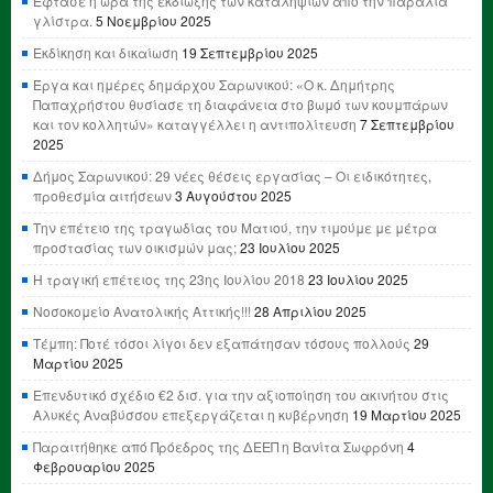
Έφτασε η ώρα της εκδίωξης των καταληψιών από την παραλία
γλίστρα.
5 Νοεμβρίου 2025
Εκδίκηση και δικαίωση
19 Σεπτεμβρίου 2025
Έργα και ημέρες δημάρχου Σαρωνικού: «Ο κ. Δημήτρης
Παπαχρήστου θυσίασε τη διαφάνεια στο βωμό των κουμπάρων
και τον κολλητών» καταγγέλλει η αντιπολίτευση
7 Σεπτεμβρίου
2025
Δήμος Σαρωνικού: 29 νέες θέσεις εργασίας – Οι ειδικότητες,
προθεσμία αιτήσεων
3 Αυγούστου 2025
Την επέτειο της τραγωδίας του Ματιού, την τιμούμε με μέτρα
προστασίας των οικισμών μας;
23 Ιουλίου 2025
Η τραγική επέτειος της 23ης Ιουλίου 2018
23 Ιουλίου 2025
Νοσοκομείο Ανατολικής Αττικής!!!
28 Απριλίου 2025
Τέμπη: Ποτέ τόσοι λίγοι δεν εξαπάτησαν τόσους πολλούς
29
Μαρτίου 2025
Επενδυτικό σχέδιο €2 δισ. για την αξιοποίηση του ακινήτου στις
Αλυκές Αναβύσσου επεξεργάζεται η κυβέρνηση
19 Μαρτίου 2025
Παραιτήθηκε από Πρόεδρος της ΔΕΕΠ η Βανίτα Σωφρόνη
4
Φεβρουαρίου 2025