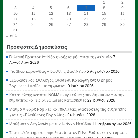
1
2
3
4
5
6
7
8
9
10
11
12
13
14
15
16
17
18
19
20
21
22
23
24
25
26
27
28
29
30
31
« Ιούλ
Πρόσφατες Δημοσιεύσεις
Πολιτική Προστασία: Νέα εναέρια μέσα και τεχνολογία
7
Αυγούστου 2026
Pet Shop Σαρωνίδας – Βασίλης Βασιλείου
5 Αυγούστου 2026
Εξωραϊστικός Σύλλογος Οικιστών Καταφυγιού: Ο Δήμος
Σαρωνικού παίζει με τη φωτιά
10 Ιουλίου 2026
Καταπέλτης κατά το ΝΟΜΛ οι προτάσεις του Δημοσίου για την
κυριότητα και τις αυθαίρετες κατασκευές
29 Ιουνίου 2026
Μαύρο Λιθάρι: Νομικές και πολιτικές διαστάσεις της συζήτησης
για τις «Ελεύθερες Παραλίες»
24 Ιουνίου 2026
Μαθήματα Αγγλικών με την Ιωάννα Νταΐδου
11 Φεβρουαρίου 2026
Τέμπη: Δέκα ημέρες προθεσμία στον Πάνο Ρούτσι για να ορίσει
τις εξετάσεις στη σορό του παιδιού του.
7 Νοεμβρίου 2025