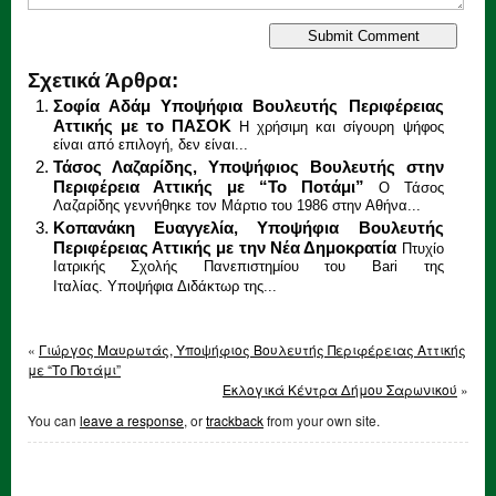
Σχετικά Άρθρα:
Σοφία Αδάμ Υποψήφια Βουλευτής Περιφέρειας
Αττικής με το ΠΑΣΟΚ
Η χρήσιμη και σίγουρη ψήφος
είναι από επιλογή, δεν είναι...
Τάσος Λαζαρίδης, Υποψήφιος Βουλευτής στην
Περιφέρεια Αττικής με “Το Ποτάμι”
Ο Τάσος
Λαζαρίδης γεννήθηκε τον Μάρτιο του 1986 στην Αθήνα...
Κοπανάκη Ευαγγελία, Υποψήφια Βουλευτής
Περιφέρειας Αττικής με την Νέα Δημοκρατία
Πτυχίο
Ιατρικής Σχολής Πανεπιστημίου του Bari της
Ιταλίας. Υποψήφια Διδάκτωρ της...
«
Γιώργος Μαυρωτάς, Υποψήφιος Βουλευτής Περιφέρειας Αττικής
με “Το Ποτάμι”
Εκλογικά Κέντρα Δήμου Σαρωνικού
»
You can
leave a response
, or
trackback
from your own site.