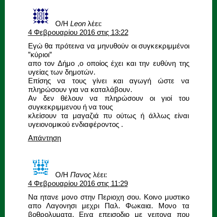
Ο/Η
Leon
λέει:
4 Φεβρουαρίου 2016 στις 13:22
Εγώ θα πρότεινα να μηνυθούν οι συγκεκριμμένοι
”κύριοι”
απο τον Δήμο ,ο οποίος έχει και την ευθύνη της
υγείας των δημοτών.
Επίσης να τους γίνει και αγωγή ώστε να
πληρώσουν για να καταλάβουν.
Αν δεν θέλουν να πληρώσουν οι γιοί του
συγκεκριμμενου ή να τους
κλείσουν τα μαγαζιά πυ ούτως ή άλλως είναι
υγειονομικού ενδιαφέροντος .
Απάντηση
Ο/Η
Πανος
λέει:
4 Φεβρουαρίου 2016 στις 11:29
Να ητανε μονο στην Περιοχη σου. Κοινο μυστικο
απο Λαγονησι μεχρι Παλ. Φωκαια. Μονο τα
βοθρολυματα, Ειχα επεισοδιο με γειτονα που