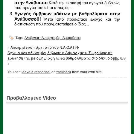
στην Ανάβυσσο
Κατά την εκσκαφή του αγωγού όμβριων,
που πραγματοποιείται αυτές τις...
Αγωγός όμβριων υδάτων με βοθρολύματα στην
Ανάβυσσο!!!
Μετά από προσωπικό έλεγχο και την
διαπίστωση που πραγματοποίησε ο ίδιος...
Tags:
Αλαζονεία - Αυταρχισμός - Αμετροέπεια
«
Αποκριάτικο πάρτι από τον Ν.Α.Ο.Α.Π.Φ
Άγνοια και αδυναμία, δήλωσε ο Δήμαρχος κ. Σωφρόνης σε
ερώτηση της μειοψηφίας για τα βοθρολύματα στο δίκτυο όμβριων
»
You can
leave a response
, or
trackback
from your own site.
Προβαλλόμενο Video