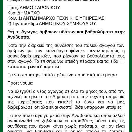
Προς: ΔΗΜΟ ΣΑΡΩΝΙΚΟΥ
Κυρ. ΔΗΜΑΡΧΟ
Κοιν. 1) ΑΝΤΙΔΗΜΑΡΧΟ TEXNIΚΗΣ ΥΠΗΡΕΣΙΑΣ
2) Την πρόεδρο ΔΗΜΟΤΙΚΟΥ ΣΥΜΒΟΥΛΙΟΥ
Θέμα:
Αγωγός όμβριων υδάτων και βοθρολύματα στην
Ανάβυσσο.
Κατά την διάρκεια της σύνδεσης του παλιού αγωγού των
όμβριων με τον καινούργιο φάνηκε μεγαλοπρεπώς η
ασυνειδησία μερικών, που ρίχνουν τα βοθρολύματα τους
στον αγωγό. Το επισημαίνω επειδή πέρασα και τα είδα. Η
κατάσταση είναι δραματική.
Για να σταματήσει αυτό πρέπει να πάρετε κάποια μέτρα.
Προτείνουμε:
Να ελεγχθεί ο νέος αγωγός σε όλο το μήκος του, από την
τεχνική υπηρεσία του Δήμου η από την τεχνική υπηρεσία
της περιφέρειας που εκτελεί το έργο και να μας
διαβεβαιώσει ότι όλα είναι σωστά, διότι υπάρχουν υποψίες.
Για τον παλιό αγωγό μέσα στην Ανάβυσσο και όπου αλλού
ανακοινωθεί να ξηλώσουν οι παραβάτες μόνοι τους τις
συνδέσεις που έχουν κάνει χωρίς πρόστιμα, και αν είναι
δυνατόν να βοηθήσει και ο Δήμος όποιον το ζητήσει.