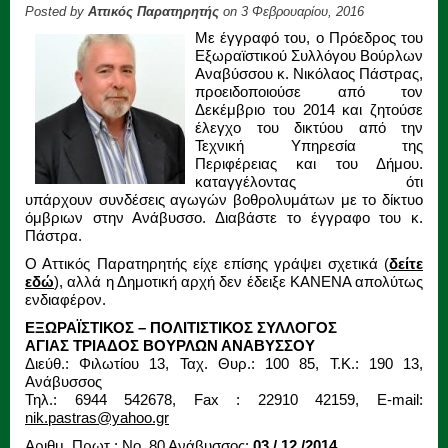
Posted by
Αττικός Παρατηρητής
on 3 Φεβρουαρίου, 2016
Με έγγραφό του, ο Πρόεδρος του
Εξωραϊστικού Συλλόγου Βούρλων
Αναβύσσου κ. Νικόλαος Πάστρας,
προειδοποιούσε από τον
Δεκέμβριο του 2014 και ζητούσε
έλεγχο του δικτύου από την
Τεχνική Υπηρεσία της
Περιφέρειας και του Δήμου.
καταγγέλοντας ότι
υπάρχουν συνδέσεις αγωγών βοθρολυμάτων με το δίκτυο
όμβριων στην Ανάβυσσο. Διαβάστε το έγγραφο του κ.
Πάστρα.
Ο Αττικός Παρατηρητής είχε επίσης γράψει σχετικά (
δείτε
εδώ
), αλλά η Δημοτική αρχή δεν έδειξε ΚΑΝΕΝΑ απολύτως
ενδιαφέρον.
ΕΞΩΡΑΪΣΤΙΚΟΣ – ΠΟΛΙΤΙΣΤΙΚΟΣ ΣΥΛΛΟΓΟΣ
ΑΓΙΑΣ ΤΡΙΑΔΟΣ ΒΟΥΡΛΩΝ ΑΝΑΒΥΣΣΟΥ
Διεύθ.: Φιλωτίου 13, Ταχ. Θυρ.: 100 85, Τ.Κ.: 190 13,
Ανάβυσσος
Τηλ.: 6944 542678, Fax : 22910 42159, E-mail:
nik.pastras@yahoo.gr
Αριθμ. Πρωτ.: Νο. 80 Ανάβυσσος:
03 / 12 /2014