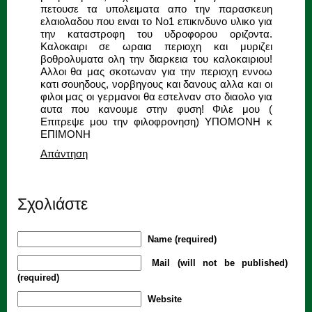
πετουσε τα υπολειματα απο την παρασκευη
ελαιολαδου που ειναι το Νο1 επικινδυνο υλικο για
την καταστροφη του υδροφορου οριζοντα.
Καλοκαιρι σε ωραια περιοχη και μυριζει
βοθρολυματα ολη την διαρκεια του καλοκαιριου!
Αλλοι θα μας σκοτωναν για την περιοχη εννοω
κατι σουηδους, νορβηγους και δανους αλλα και οι
φιλοι μας οι γερμανοι θα εστελναν στο διαολο για
αυτα που κανουμε στην φυση! Φιλε μου (
Επιτρεψε μου την φιλοφρονηση) ΥΠΟΜΟΝΗ κ
ΕΠΙΜΟΝΗ
Απάντηση
Σχολιάστε
Name (required)
Mail (will not be published)
(required)
Website