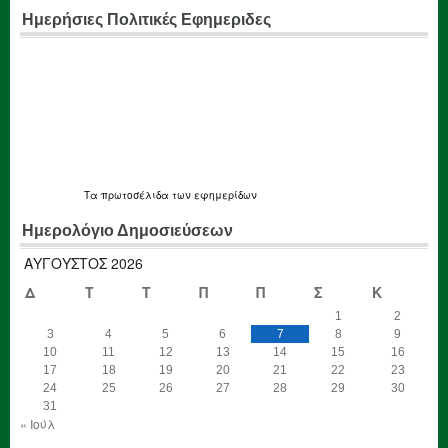
Ημερήσιες Πολιτικές Εφημεριδες
Τα
πρωτοσέλιδα
των εφημερίδων
Ημερολόγιο Δημοσιεύσεων
ΑΎΓΟΥΣΤΟΣ 2026
Δ
Τ
Τ
Π
Π
Σ
Κ
1
2
3
4
5
6
7
8
9
10
11
12
13
14
15
16
17
18
19
20
21
22
23
24
25
26
27
28
29
30
31
« Ιούλ