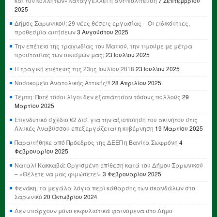
και τον κολλητών» καταγγέλλει η αντιπολίτευση
7 Σεπτεμβρίου
2025
Δήμος Σαρωνικού: 29 νέες θέσεις εργασίας – Οι ειδικότητες,
προθεσμία αιτήσεων
3 Αυγούστου 2025
Την επέτειο της τραγωδίας του Ματιού, την τιμούμε με μέτρα
προστασίας των οικισμών μας;
23 Ιουλίου 2025
Η τραγική επέτειος της 23ης Ιουλίου 2018
23 Ιουλίου 2025
Νοσοκομείο Ανατολικής Αττικής!!!
28 Απριλίου 2025
Τέμπη: Ποτέ τόσοι λίγοι δεν εξαπάτησαν τόσους πολλούς
29
Μαρτίου 2025
Επενδυτικό σχέδιο €2 δισ. για την αξιοποίηση του ακινήτου στις
Αλυκές Αναβύσσου επεξεργάζεται η κυβέρνηση
19 Μαρτίου 2025
Παραιτήθηκε από Πρόεδρος της ΔΕΕΠ η Βανίτα Σωφρόνη
4
Φεβρουαρίου 2025
Ναταλί Κακκαβά: Οργισμένη επίθεση κατά του Δήμου Σαρωνικού
– «Θέλετε να μας φιμώσετε!»
3 Φεβρουαρίου 2025
Φενάκη, τα μεγάλα λόγια περί κάθαρσης των σκανδάλων στο
Σαρωνικό
20 Οκτωβρίου 2024
Δεν υπάρχουν μόνο εκφυλιστικά φαινόμενα στο Δήμο