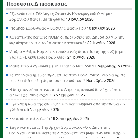
Πρόσφατες Δημοσιεύσεις
Εξωραϊστικός Σύλλογος Οικιστών Καταφυγιού: Ο Δήμος
Σαρωνικού παίζει με τη φωτιά
10 Ιουλίου 2026
Pet Shop Σαρωνίδας – Βασίλης Βασιλείου
10 Ιουλίου 2026
Καταπέλτης κατά το ΝΟΜΛ οι προτάσεις του Δημοσίου για την
κυριότητα και τις αυθαίρετες κατασκευές
29 Ιουνίου 2026
Μαύρο Λιθάρι: Νομικές και πολιτικές διαστάσεις της συζήτησης
για τις «Ελεύθερες Παραλίες»
24 Ιουνίου 2026
Μαθήματα Αγγλικών με την Ιωάννα Νταΐδου
11 Φεβρουαρίου 2026
Τέμπη: Δέκα ημέρες προθεσμία στον Πάνο Ρούτσι για να ορίσει
τις εξετάσεις στη σορό του παιδιού του.
7 Νοεμβρίου 2025
Η διαχρονική παρανομία στο Δήμο Σαρωνικού δεν έχει όρια,
αλλά έχει συνένοχους
6 Νοεμβρίου 2025
Έφτασε η ώρα της εκδίωξης των καταληψιών από την παραλία
γλίστρα.
5 Νοεμβρίου 2025
Εκδίκηση και δικαίωση
19 Σεπτεμβρίου 2025
Έργα και ημέρες δημάρχου Σαρωνικού: «Ο κ. Δημήτρης
Παπαχρήστου θυσίασε τη διαφάνεια στο βωμό των κουμπάρων