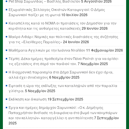
Pet Shop Σαρωνίδας – Βασίλης Βασιλείου
5 Αυγούστου 2026
Εξωραϊστικός Σύλλογος Οικιστών Καταφυγιού: Ο Δήμος
Σαρωνικού παίζει με τη φωτιά
10 Ιουλίου 2026
Καταπέλτης κατά το ΝΟΜΛ οι προτάσεις του Δημοσίου για την
κυριότητα και τις αυθαίρετες κατασκευές
29 Ιουνίου 2026
Μαύρο Λιθάρι: Νομικές και πολιτικές διαστάσεις της συζήτησης
για τις «Ελεύθερες Παραλίες»
24 Ιουνίου 2026
Μαθήματα Αγγλικών με την Ιωάννα Νταΐδου
11 Φεβρουαρίου 2026
Τέμπη: Δέκα ημέρες προθεσμία στον Πάνο Ρούτσι για να ορίσει
τις εξετάσεις στη σορό του παιδιού του.
7 Νοεμβρίου 2025
Η διαχρονική παρανομία στο Δήμο Σαρωνικού δεν έχει όρια,
αλλά έχει συνένοχους
6 Νοεμβρίου 2025
Έφτασε η ώρα της εκδίωξης των καταληψιών από την παραλία
γλίστρα.
5 Νοεμβρίου 2025
Εκδίκηση και δικαίωση
19 Σεπτεμβρίου 2025
Έργα και ημέρες δημάρχου Σαρωνικού: «Ο κ. Δημήτρης
Παπαχρήστου θυσίασε τη διαφάνεια στο βωμό των κουμπάρων
και τον κολλητών» καταγγέλλει η αντιπολίτευση
7 Σεπτεμβρίου
2025