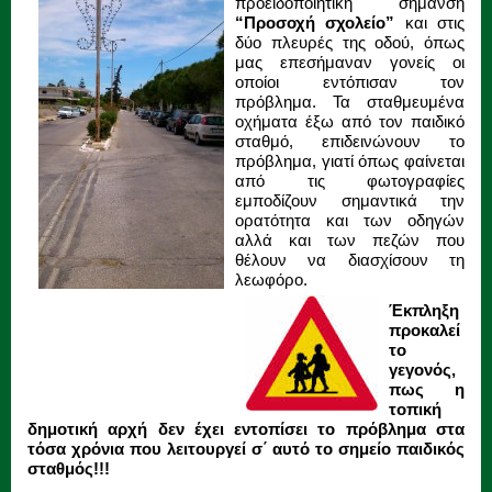
προειδοποιητική σήμανση
“Προσοχή σχολείο”
και στις
δύο πλευρές της οδού, όπως
μας επεσήμαναν γονείς οι
οποίοι εντόπισαν τον
πρόβλημα. Τα σταθμευμένα
οχήματα έξω από τον παιδικό
σταθμό, επιδεινώνουν το
πρόβλημα, γιατί όπως φαίνεται
από τις φωτογραφίες
εμποδίζουν σημαντικά την
ορατότητα και των οδηγών
αλλά και των πεζών που
θέλουν να διασχίσουν τη
λεωφόρο.
Έκπληξη
προκαλεί
το
γεγονός,
πως η
τοπική
δημοτική αρχή δεν έχει εντοπίσει το πρόβλημα στα
τόσα χρόνια που λειτουργεί σ΄ αυτό το σημείο παιδικός
σταθμός!!!