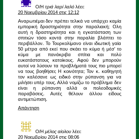
Ο/Η
τριά λαρί λαλό
λέει:
20 Νοεμβρίου 2014 στις 12:12
Αναρωτιέμαι δεν πρέπει τελικά να υπάρχει καμία
εμπορική δραστηριότητα στην παραλιακή; Ολη
αυτή η δραστηριότητα και η εγκατάσταση των
σπιτιών τόσο κοντά στην παραλία βλάπτει το
περιβάλλον. Το Τουρκολίμανο είναι ιδιωτική γαία
50 μέτρα από εκεί που σκάει το κύμα ή μέσ’ το
κύμα με πανάκριβα σπίτια και πολύ
ευκατάστατους κατοίκους. Αφού δεν μπορούν
αυτοί να λύσουν τα προβλήματά τους πιο μπορεί
να τους βοηθήσει; Η κοινότητα; Τον κ. καθηγητή
τον καλέσανε ως ειδικό στην ρύπανση για να
μιλήσει υπέρ τους. Αλλά νομίζω το πρόβλημα δεν
είναι η ρύπανση αλλά οι πολεοδομικές
παραβάσεις. Αυτές θέλουν άλλου είδους
αντιμετώπιση.
Απάντηση
Ο/Η
μέλος αίολου
λέει:
20 Νοεμβρίου 2014 στις 08:06