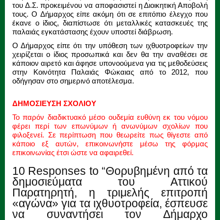
του Δ.Σ. προκειμένου να αποφασιστεί η Διοικητική Αποβολή
τους. Ο Δήμαρχος είπε ακόμη ότι σε επιτόπιο έλεγχο που
έκανε ο ίδιος, διαπίστωσε ότι μεταλλικές κατασκευές της
παλαιάς εγκατάστασης έχουν υποστεί διάβρωση.
Ο Δήμαρχος είπε ότι την υπόθεση των ιχθυοτροφείων την
χειρίζεται ο ίδιος προσωπικά και δεν θα την αναθέσει σε
κάποιον αιρετό και άφησε υπονοούμενα για τις μεθοδεύσεις
στην Κοινότητα Παλαιάς Φώκαιας από το 2012, που
οδήγησαν στο σημερινό αποτέλεσμα.
ΔΗΜΟΣΙΕΥΣΗ ΣΧΟΛΙΟΥ
Το παρόν διαδικτυακό μέσο ουδεμία ευθύνη εκ του νόμου
φέρει περί των επωνύμων ή ανωνύμων σχολίων που
φιλοξενεί. Σε περίπτωση που θεωρείτε πως θίγεστε από
κάποιο εξ αυτών, επικοινωνήστε μέσω της φόρμας
επικοινωνίας έτσι ώστε να αφαιρεθεί.
10 Responses to “Θορυβημένη από τα
δημοσιεύματα του Αττικού
Παρατηρητή, η τριμελής επιτροπή
«αγώνα» για τα ιχθυοτροφεία, έσπευσε
να συναντήσει τον Δήμαρχο