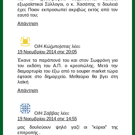
εξωραϊστικοί Σύλλογοι, ο κ. Χασάπης τι δουλειά
έχει; Ποιον εκπροσωπεί ακριβώς εκτός από τον
εαυτό του;
Απάντηση
Ο/Η
Κώ(μπο)στας
λέει:
19 Νοεμβρίου 2014 στις 20:05
Έκανε τα παράπονά του και στον Σωφρόνη για
τον εκδότη του Α.Π. ο κρεοπώλης. Μετά την
διαμαρτυρία του έξω από το souper market τώρα
έφτασε στο δημαρχείο. Μεθαύριο θα βγει στη
λαϊκή
Απάντηση
Ο/Η
Σάββας
λέει:
19 Νοεμβρίου 2014 στις 14:55
μας δουλεύουν ψηλό γαζί οι ”κύριοι” της
επιτροπής .