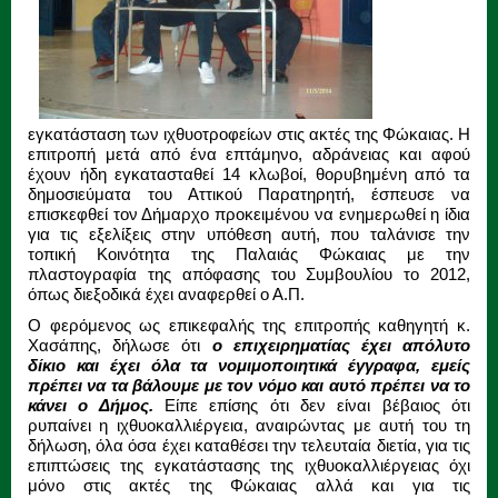
εγκατάσταση των ιχθυοτροφείων στις ακτές της Φώκαιας. Η
επιτροπή μετά από ένα επτάμηνο, αδράνειας και αφού
έχουν ήδη εγκατασταθεί 14 κλωβοί, θορυβημένη από τα
δημοσιεύματα του Αττικού Παρατηρητή, έσπευσε να
επισκεφθεί τον Δήμαρχο προκειμένου να ενημερωθεί η ίδια
για τις εξελίξεις στην υπόθεση αυτή, που ταλάνισε την
τοπική Κοινότητα της Παλαιάς Φώκαιας με την
πλαστογραφία της απόφασης του Συμβουλίου το 2012,
όπως διεξοδικά έχει αναφερθεί ο Α.Π.
Ο φερόμενος ως επικεφαλής της επιτροπής καθηγητή κ.
Χασάπης, δήλωσε ότι
ο επιχειρηματίας έχει απόλυτο
δίκιο και έχει όλα τα νομιμοποιητικά έγγραφα, εμείς
πρέπει να τα βάλουμε με τον νόμο και αυτό πρέπει να το
κάνει ο Δήμος.
Είπε επίσης ότι δεν είναι βέβαιος ότι
ρυπαίνει η ιχθυοκαλλιέργεια, αναιρώντας με αυτή του τη
δήλωση, όλα όσα έχει καταθέσει την τελευταία διετία, για τις
επιπτώσεις της εγκατάστασης της ιχθυοκαλλιέργειας όχι
μόνο στις ακτές της Φώκαιας αλλά και για τις