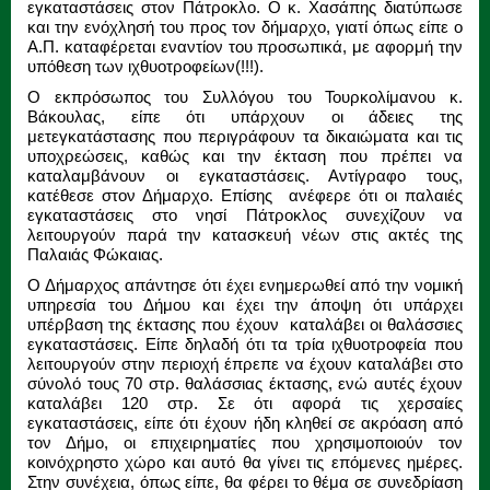
εγκαταστάσεις στον Πάτροκλο. Ο κ. Χασάπης διατύπωσε
και την ενόχλησή του προς τον δήμαρχο, γιατί όπως είπε ο
Α.Π. καταφέρεται εναντίον του προσωπικά, με αφορμή την
υπόθεση των ιχθυοτροφείων(!!!).
Ο εκπρόσωπος του Συλλόγου του Τουρκολίμανου κ.
Βάκουλας, είπε ότι υπάρχουν οι άδειες της
μετεγκατάστασης που περιγράφουν τα δικαιώματα και τις
υποχρεώσεις, καθώς και την έκταση που πρέπει να
καταλαμβάνουν οι εγκαταστάσεις. Αντίγραφο τους,
κατέθεσε στον Δήμαρχο. Επίσης ανέφερε ότι οι παλαιές
εγκαταστάσεις στο νησί Πάτροκλος συνεχίζουν να
λειτουργούν παρά την κατασκευή νέων στις ακτές της
Παλαιάς Φώκαιας.
Ο Δήμαρχος απάντησε ότι έχει ενημερωθεί από την νομική
υπηρεσία του Δήμου και έχει την άποψη ότι υπάρχει
υπέρβαση της έκτασης που έχουν καταλάβει οι θαλάσσιες
εγκαταστάσεις. Είπε δηλαδή ότι τα τρία ιχθυοτροφεία που
λειτουργούν στην περιοχή έπρεπε να έχουν καταλάβει στο
σύνολό τους 70 στρ. θαλάσσιας έκτασης, ενώ αυτές έχουν
καταλάβει 120 στρ. Σε ότι αφορά τις χερσαίες
εγκαταστάσεις, είπε ότι έχουν ήδη κληθεί σε ακρόαση από
τον Δήμο, οι επιχειρηματίες που χρησιμοποιούν τον
κοινόχρηστο χώρο και αυτό θα γίνει τις επόμενες ημέρες.
Στην συνέχεια, όπως είπε, θα φέρει το θέμα σε συνεδρίαση