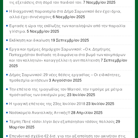
τις εξετάσεις στη σορό του παιδιού του.
7 Νοεμβρίου 2025
Η διαχρονική παρανομία στο Δήμο Σαρωνικού δεν έχει όρια,
αλλά έχει συνένοχους
6 Νοεμβρίου 2025
Έφτασε η ώρα της εκδίωξης των καταληψιών από την παραλία
γλίστρα.
5 Νοεμβρίου 2025
Εκδίκηση και δικαίωση
19 Σεπτεμβρίου 2025
Έργα και ημέρες δημάρχου Σαρωνικού: «Ο κ. Δημήτρης
Παπαχρήστου θυσίασε τη διαφάνεια στο βωμό των κουμπάρων
και τον κολλητών» καταγγέλλει η αντιπολίτευση
7 Σεπτεμβρίου
2025
Δήμος Σαρωνικού: 29 νέες θέσεις εργασίας – Οι ειδικότητες,
προθεσμία αιτήσεων
3 Αυγούστου 2025
Την επέτειο της τραγωδίας του Ματιού, την τιμούμε με μέτρα
προστασίας των οικισμών μας;
23 Ιουλίου 2025
Η τραγική επέτειος της 23ης Ιουλίου 2018
23 Ιουλίου 2025
Νοσοκομείο Ανατολικής Αττικής!!!
28 Απριλίου 2025
Τέμπη: Ποτέ τόσοι λίγοι δεν εξαπάτησαν τόσους πολλούς
29
Μαρτίου 2025
Επενδυτικό σχέδιο €2 δισ. για την αξιοποίηση του ακινήτου στις