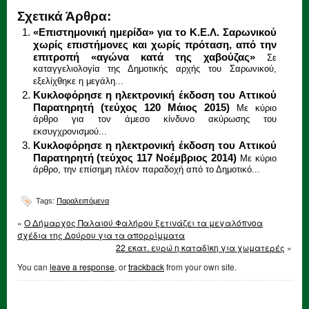
Σχετικά Άρθρα:
«Επιστημονική ημερίδα» για το Κ.Ε.Λ. Σαρωνικού
χωρίς επιστήμονες και χωρίς πρόταση, από την
επιτροπή «αγώνα κατά της χαβούζας»
Σε
καταγγελιολογία της Δημοτικής αρχής του Σαρωνικού,
εξελίχθηκε η μεγάλη...
Κυκλοφόρησε η ηλεκτρονική έκδοση του Αττικού
Παρατηρητή (τεύχος 120 Μάιος 2015)
Με κύριο
άρθρο για τον άμεσο κίνδυνο ακύρωσης του
εκσυγχρονισμού...
Κυκλοφόρησε η ηλεκτρονική έκδοση του Αττικού
Παρατηρητή (τεύχος 117 Νοέμβριος 2014)
Με κύριο
άρθρο, την επίσημη πλέον παραδοχή από το Δημοτικό...
Tags:
Παραλειπόμενα
«
Ο Δήμαρχος Παλαιού Φαλήρου ξετινάζει τα μεγαλόπνοα
σχέδια της Δούρου για τα απορρίμματα
22 εκατ. ευρώ η καταδίκη για χωματερές
»
You can
leave a response
, or
trackback
from your own site.