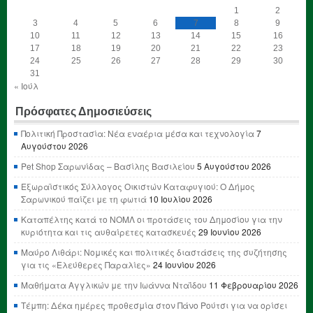
1
2
3
4
5
6
7
8
9
10
11
12
13
14
15
16
17
18
19
20
21
22
23
24
25
26
27
28
29
30
31
« Ιούλ
Πρόσφατες Δημοσιεύσεις
Πολιτική Προστασία: Νέα εναέρια μέσα και τεχνολογία
7
Αυγούστου 2026
Pet Shop Σαρωνίδας – Βασίλης Βασιλείου
5 Αυγούστου 2026
Εξωραϊστικός Σύλλογος Οικιστών Καταφυγιού: Ο Δήμος
Σαρωνικού παίζει με τη φωτιά
10 Ιουλίου 2026
Καταπέλτης κατά το ΝΟΜΛ οι προτάσεις του Δημοσίου για την
κυριότητα και τις αυθαίρετες κατασκευές
29 Ιουνίου 2026
Μαύρο Λιθάρι: Νομικές και πολιτικές διαστάσεις της συζήτησης
για τις «Ελεύθερες Παραλίες»
24 Ιουνίου 2026
Μαθήματα Αγγλικών με την Ιωάννα Νταΐδου
11 Φεβρουαρίου 2026
Τέμπη: Δέκα ημέρες προθεσμία στον Πάνο Ρούτσι για να ορίσει