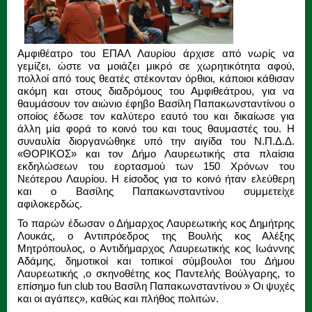
Αμφιθέατρο του ΕΠΑΛ Λαυρίου άρχισε από νωρίς να
γεμίζει, ώστε να μοιάζει μικρό σε χωρητικότητα αφού,
πολλοί από τους θεατές στέκονταν όρθιοι, κάποιοι κάθισαν
ακόμη και στους διαδρόμους του Αμφιθεάτρου, για να
θαυμάσουν τον αιώνιο έφηβο Βασίλη Παπακωνσταντίνου ο
οποίος έδωσε τον καλύτερο εαυτό του και δικαίωσε για
άλλη μία φορά το κοινό του και τους θαυμαστές του. Η
συναυλία διοργανώθηκε υπό την αιγίδα του Ν.Π.Δ.Δ.
«ΘΟΡΙΚΟΣ» και τον Δήμο Λαυρεωτικής στα πλαίσια
εκδηλώσεων του εορτασμού των 150 Χρόνων του
Νεότερου Λαυρίου. Η είσοδος για το κοινό ήταν ελεύθερη
και ο Βασίλης Παπακωνσταντίνου συμμετείχε
αφιλοκερδώς.
Το παρών έδωσαν ο Δήμαρχος Λαυρεωτικής κος Δημήτρης
Λουκάς, ο Αντιπρόεδρος της Βουλής κος Αλέξης
Μητρόπουλος, ο Αντιδήμαρχος Λαυρεωτικής κος Ιωάννης
Αδάμης, δημοτικοί και τοπικοί σύμβουλοι του Δήμου
Λαυρεωτικής ,ο σκηνοθέτης κος Παντελής Βούλγαρης, το
επίσημο fun club του Βασίλη Παπακωνσταντίνου » Οι ψυχές
και οι αγάπες», καθώς και πλήθος πολιτών.