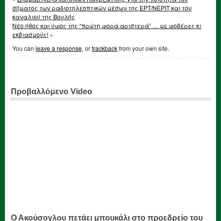
σήματος των ραδιοτηλεοπτικών μέσων της ΕΡΤ/ΝΕΡΙΤ και του
καναλιού της Βουλής
Νέο ήθος και ύφος της “πρώτη φορά αριστερά” … με φοβέρες κι
εκβιασμούς!
»
You can
leave a response
, or
trackback
from your own site.
Προβαλλόμενο Video
Ο Ακούσογλου πετάει μπουκάλι στο προεδρείο του