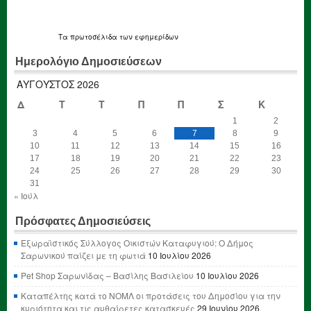
Τα
πρωτοσέλιδα
των εφημερίδων
Ημερολόγιο Δημοσιεύσεων
ΑΎΓΟΥΣΤΟΣ 2026
Δ
Τ
Τ
Π
Π
Σ
Κ
1
2
3
4
5
6
7
8
9
10
11
12
13
14
15
16
17
18
19
20
21
22
23
24
25
26
27
28
29
30
31
« Ιούλ
Πρόσφατες Δημοσιεύσεις
Εξωραϊστικός Σύλλογος Οικιστών Καταφυγιού: Ο Δήμος
Σαρωνικού παίζει με τη φωτιά
10 Ιουλίου 2026
Pet Shop Σαρωνίδας – Βασίλης Βασιλείου
10 Ιουλίου 2026
Καταπέλτης κατά το ΝΟΜΛ οι προτάσεις του Δημοσίου για την
κυριότητα και τις αυθαίρετες κατασκευές
29 Ιουνίου 2026