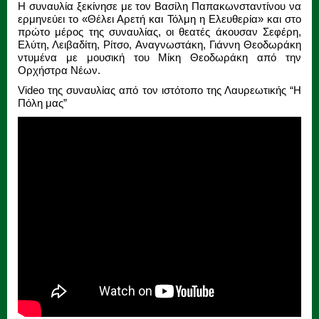
Η συναυλία ξεκίνησε με τον Βασίλη Παπακωνσταντίνου να
ερμηνεύει το «Θέλει Αρετή και Τόλμη η Ελευθερία» και στο
πρώτο μέρος της συναυλίας, οι θεατές άκουσαν Σεφέρη,
Ελύτη, Λειβαδίτη, Ρίτσο, Αναγνωστάκη, Γιάννη Θεοδωράκη
ντυμένα με μουσική του Μίκη Θεοδωράκη από την
Ορχήστρα Νέων.
Video της συναυλίας από τον ιστότοπο της Λαυρεωτικής “H
Πόλη μας”