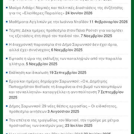
Μαύρο Λιθάρι: Νομικές και πολιτικές διαστάσεις της συζήτησης
για τις «Ελεύθερες Παραλίες»
24 Ιουνίου 2026
Μαθήματα Αγγλικών με την Ιωάννα Νταΐδου
11 Φεβρουαρίου 2026
Τέμπη: Δέκα ημέρες προθεσμία στον Πάνο Ρούτσι για να ορίσει
τις εξετάσεις στη σορό του παιδιού του.
7 Νοεμβρίου 2025
Η διαχρονική παρανομία στο Δήμο Σαρωνικού δεν έχει όρια,
αλλά έχει συνένοχους
6 Νοεμβρίου 2025
Έφτασε η ώρα της εκδίωξης των καταληψιών από την παραλία
γλίστρα.
5 Νοεμβρίου 2025
Εκδίκηση και δικαίωση
19 Σεπτεμβρίου 2025
Έργα και ημέρες δημάρχου Σαρωνικού: «Ο κ. Δημήτρης
Παπαχρήστου θυσίασε τη διαφάνεια στο βωμό των κουμπάρων
και τον κολλητών» καταγγέλλει η αντιπολίτευση
7 Σεπτεμβρίου
2025
Δήμος Σαρωνικού: 29 νέες θέσεις εργασίας – Οι ειδικότητες,
προθεσμία αιτήσεων
3 Αυγούστου 2025
Την επέτειο της τραγωδίας του Ματιού, την τιμούμε με μέτρα
προστασίας των οικισμών μας;
23 Ιουλίου 2025
Η τραγική επέτειος της 23ης Ιουλίου 2018
23 Ιουλίου 2025