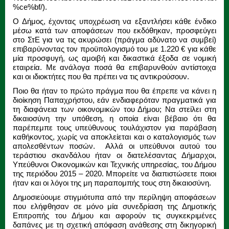
%ce%bf/).
Ο Δήμος, έχοντας υποχρέωση να εξαντλήσει κάθε ένδικο
μέσω κατά των αποφάσεων που εκδόθηκαν, προσφεύγει
στο ΣτΕ για να τις ακυρώσει (πράγμα αδύνατο να συμβεί)
επιβαρύνοντας τον προϋπολογισμό του με 1.220 € για κάθε
μία προσφυγή, ως αμοιβή και δικαστικά έξοδα σε νομική
εταιρεία. Με ανάλογα ποσά θα επιβαρυνθούν αντίστοιχα
και οι ιδιοκτήτες που θα πρέπει να τις αντικρούσουν.
Ποιο θα ήταν το πρώτο πράγμα που θα έπρεπε να κάνει η
διοίκηση Παπαχρήστου, εάν ενδιαφερόταν πραγματικά για
τη διαφάνεια των οικονομικών του Δήμου; Να στείλει στη
δικαιοσύνη την υπόθεση, η οποία είναι βέβαιο ότι θα
παρέπεμπε τους υπεύθυνους τουλάχιστον για παράβαση
καθήκοντος, χωρίς να αποκλείεται και ο καταλογισμός των
απολεσθέντων ποσών. Αλλά οι υπεύθυνοι αυτού του
τεράστιου σκανδάλου ήταν οι διατελέσαντας Δήμαρχοι,
Υπεύθυνοι Οικονομικών και Τεχνικής υπηρεσίας, του Δήμου
της περιόδου 2015 – 2020. Μπορείτε να διαπιστώσετε ποιοι
ήταν και οι λόγοι της μη παραπομπής τους στη δικαιοσύνη.
Δημοσιεύουμε στιγμιότυπα από την περίληψη αποφάσεων
που ελήφθησαν σε μόνο μία συνεδρίαση της Δημοτικής
Επιτροπής του Δήμου και αφορούν τις συγκεκριμένες
δαπάνες με τη σχετική απόφαση ανάθεσης στη δικηγορική