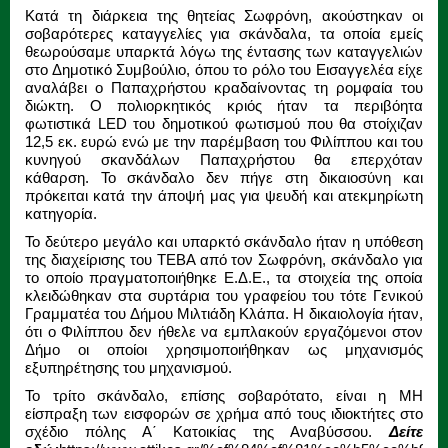
Κατά τη διάρκεια της θητείας Σωφρόνη, ακούστηκαν οι
σοβαρότερες καταγγελίες για σκάνδαλα, τα οποία εμείς
θεωρούσαμε υπαρκτά λόγω της έντασης των καταγγελιών
στο Δημοτικό Συμβούλιο, όπου το ρόλο του Εισαγγελέα είχε
αναλάβει ο Παπαχρήστου κραδαίνοντας τη ρομφαία του
διώκτη. Ο πολιορκητικός κριός ήταν τα περιβόητα
φωτιστικά LED του δημοτικού φωτισμού που θα στοίχιζαν
12,5 εκ. ευρώ ενώ με την παρέμβαση του Φιλίππου και του
κυνηγού σκανδάλων Παπαχρήστου θα επερχόταν
κάθαρση. Το σκάνδαλο δεν πήγε στη δικαιοσύνη και
πρόκειται κατά την άποψή μας για ψευδή και ατεκμηρίωτη
κατηγορία.
Το δεύτερο μεγάλο και υπαρκτό σκάνδαλο ήταν η υπόθεση
της διαχείρισης του ΤΕΒΑ από τον Σωφρόνη, σκάνδαλο για
το οποίο πραγματοποιήθηκε Ε.Δ.Ε., τα στοιχεία της οποία
κλειδώθηκαν στα συρτάρια του γραφείου του τότε Γενικού
Γραμματέα του Δήμου Μιλτιάδη Κλάπα. Η δικαιολογία ήταν,
ότι ο Φιλίππου δεν ήθελε να εμπλακούν εργαζόμενοι στον
Δήμο οι οποίοι χρησιμοποιήθηκαν ως μηχανισμός
εξυπηρέτησης του μηχανισμού.
Το τρίτο σκάνδαλο, επίσης σοβαρότατο, είναι η ΜΗ
είσπραξη των εισφορών σε χρήμα από τους ιδιοκτήτες στο
σχέδιο πόλης Α΄ Κατοικίας της Αναβύσσου.
Δείτε