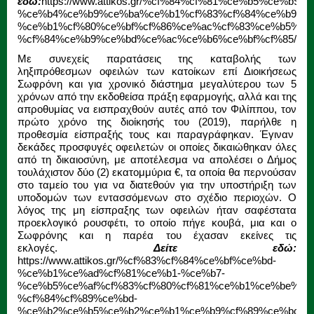
εδώ:
https://www.attikos.gr/%cf%84%cf%81%ce%b5%ce%b9%c
%ce%b4%ce%b9%ce%ba%ce%b1%cf%83%cf%84%ce%b9%ce
%ce%b1%cf%80%ce%bf%cf%86%ce%ac%cf%83%ce%b5%ce
%cf%84%ce%b9%ce%bd%ce%ac%ce%b6%ce%bf%cf%85/
Με συνεχείς παρατάσεις της καταβολής των
ληξιπρόθεσμων οφειλών των κατοίκων επί Διοικήσεως
Σωφρόνη και για χρονικό διάστημα μεγαλύτερου των 5
χρόνων από την εκδοθείσα πράξη εφαρμογής, αλλά και της
απροθυμίας να εισπραχθούν αυτές από τον Φιλίππου, τον
πρώτο χρόνο της διοίκησής του (2019), παρήλθε η
προθεσμία είσπραξής τους και παραγράφηκαν. Έγιναν
δεκάδες προσφυγές οφειλετών οι οποίες δικαιώθηκαν όλες
από τη δικαιοσύνη, με αποτέλεσμα να απολέσει ο Δήμος
τουλάχιστον δύο (2) εκατομμύρια €, τα οποία θα περνούσαν
στο ταμείο του για να διατεθούν για την υποστήριξη των
υποδομών των εντασσόμενων στο σχέδιο περιοχών. Ο
λόγος της μη είσπραξης των οφειλών ήταν σαφέστατα
προεκλογικό ρουσφέτι, το οποίο πήγε κουβά, μια και ο
Σωφρόνης και η παρέα του έχασαν εκείνες τις
εκλογές.
Δείτε εδώ:
https://www.attikos.gr/%cf%83%cf%84%ce%bf%ce%bd-
%ce%b1%ce%ad%cf%81%ce%b1-%ce%b7-
%ce%b5%ce%af%cf%83%cf%80%cf%81%ce%b1%ce%be%ce
%cf%84%cf%89%ce%bd-
%ce%b2%ce%b5%ce%b2%ce%b1%ce%b9%cf%89%ce%bc%c