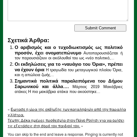
Σχετικά Άρθρα:
Ο αριβισμός και ο τυχοδιωκτισμός ως πολιτικό
προσόν, έχει ονοματεπώνυμο
Αυτοπαρουσιάζεται ή
τον παρουσιάζουν οι ακόλουθοί του ως «νέο πολιτικό,...
Οι εκδηλώσεις για το «ναυάγιο του Όρια», πρέπει
να έχουν όρια
Η τραγωδία του μεταγωγικού πλοίου Όρια,
και η απώλεια ζωής...
Σημαντικά πολιτικά παραλειπόμενα του Δήμου
Σαρωνικού και άλλα….
Μάρτιος 2019 Μακάβριες
ατάκες Η πιο μακάβρια ατάκα που ακούστηκε...
«
Έφτασε η ώρα της εκδίωξης των καταληψιών από την παραλία
γλίστρα.
Τέμπη: Δέκα ημέρες προθεσμία στον Πάνο Ρούτσι για να ορίσει
τις εξετάσεις στη σορό του παιδιού του.
»
You can skip to the end and leave a response. Pinging is currently not