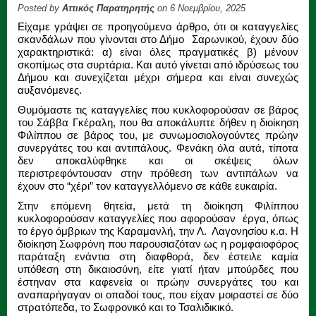
Posted by
Αττικός Παρατηρητής
on 6 Νοεμβρίου, 2025
Είχαμε γράψει σε προηγούμενο άρθρο, ότι οι καταγγελίες
σκανδάλων που γίνονται στο Δήμο Σαρωνικού, έχουν δύο
χαρακτηριστικά: α) είναι όλες πραγματικές β) μένουν
σκοπίμως στα συρτάρια. Και αυτό γίνεται από ιδρύσεως του
Δήμου και συνεχίζεται μέχρι σήμερα και είναι συνεχώς
αυξανόμενες.
Θυμόμαστε τις καταγγελίες που κυκλοφορούσαν σε βάρος
του Σάββα Γκέραλη, που θα αποκάλυπτε δήθεν η διοίκηση
Φιλίππου σε βάρος του, με συνωμοσιολογούντες πρώην
συνεργάτες του και αντιπάλους. Φενάκη όλα αυτά, τίποτα
δεν αποκαλύφθηκε και οι σκέψεις όλων
περιστρεφόντουσαν στην πρόθεση των αντιπάλων να
έχουν στο “χέρι” τον καταγγελλόμενο σε κάθε ευκαιρία.
Στην επόμενη θητεία, μετά τη διοίκηση Φιλίππου
κυκλοφορούσαν καταγγελίες που αφορούσαν έργα, όπως
το έργο όμβριων της Καραμανλή, την Λ. Λαγονησίου κ.α. Η
διοίκηση Σωφρόνη που παρουσιαζόταν ως η ρομφαιοφόρος
παράταξη ενάντια στη διαφθορά, δεν έστειλε καμία
υπόθεση στη δικαιοσύνη, είτε γιατί ήταν μπούρδες που
έστηναν στα καφενεία οι πρώην συνεργάτες του και
αναπαρήγαγαν οι οπαδοί τους, που είχαν μοιραστεί σε δύο
στρατόπεδα, το Σωφρονικό και το Τσαλιδικικό.