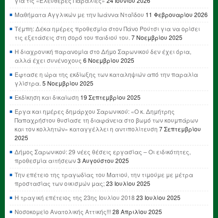
για τις «Ελεύθερες Παραλίες»
24 Ιουνίου 2026
Μαθήματα Αγγλικών με την Ιωάννα Νταΐδου
11 Φεβρουαρίου 2026
Τέμπη: Δέκα ημέρες προθεσμία στον Πάνο Ρούτσι για να ορίσει
τις εξετάσεις στη σορό του παιδιού του.
7 Νοεμβρίου 2025
Η διαχρονική παρανομία στο Δήμο Σαρωνικού δεν έχει όρια,
αλλά έχει συνένοχους
6 Νοεμβρίου 2025
Έφτασε η ώρα της εκδίωξης των καταληψιών από την παραλία
γλίστρα.
5 Νοεμβρίου 2025
Εκδίκηση και δικαίωση
19 Σεπτεμβρίου 2025
Έργα και ημέρες δημάρχου Σαρωνικού: «Ο κ. Δημήτρης
Παπαχρήστου θυσίασε τη διαφάνεια στο βωμό των κουμπάρων
και τον κολλητών» καταγγέλλει η αντιπολίτευση
7 Σεπτεμβρίου
2025
Δήμος Σαρωνικού: 29 νέες θέσεις εργασίας – Οι ειδικότητες,
προθεσμία αιτήσεων
3 Αυγούστου 2025
Την επέτειο της τραγωδίας του Ματιού, την τιμούμε με μέτρα
προστασίας των οικισμών μας;
23 Ιουλίου 2025
Η τραγική επέτειος της 23ης Ιουλίου 2018
23 Ιουλίου 2025
Νοσοκομείο Ανατολικής Αττικής!!!
28 Απριλίου 2025