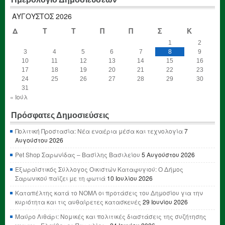
ΑΎΓΟΥΣΤΟΣ 2026
Δ
Τ
Τ
Π
Π
Σ
Κ
1
2
3
4
5
6
7
8
9
10
11
12
13
14
15
16
17
18
19
20
21
22
23
24
25
26
27
28
29
30
31
« Ιούλ
Πρόσφατες Δημοσιεύσεις
Πολιτική Προστασία: Νέα εναέρια μέσα και τεχνολογία
7
Αυγούστου 2026
Pet Shop Σαρωνίδας – Βασίλης Βασιλείου
5 Αυγούστου 2026
Εξωραϊστικός Σύλλογος Οικιστών Καταφυγιού: Ο Δήμος
Σαρωνικού παίζει με τη φωτιά
10 Ιουλίου 2026
Καταπέλτης κατά το ΝΟΜΛ οι προτάσεις του Δημοσίου για την
κυριότητα και τις αυθαίρετες κατασκευές
29 Ιουνίου 2026
Μαύρο Λιθάρι: Νομικές και πολιτικές διαστάσεις της συζήτησης