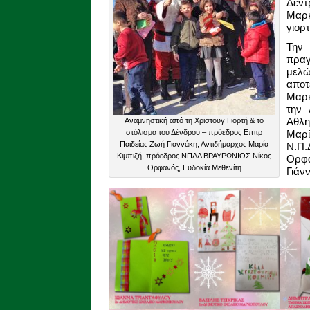
Δέν
Μαρκ
γιορτ
Την 
πρα
μελώ
απο
Μαρκ
την 
Αθλη
Αναμνηστική από τη Χριστουγ Γιορτή & το
στόλισμα του Δένδρου – πρόεδρος Επιτρ
Μαρ
Παιδείας Ζωή Γιαννάκη, Αντιδήμαρχος Μαρία
Ν.Π
Κιμπιζή, πρόεδρος ΝΠΔΔ ΒΡΑΥΡΩΝΙΟΣ Νίκος
Ορφα
Ορφανός, Ευδοκία Μεθενίτη
Γιάν