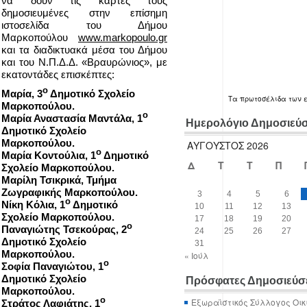
να δουν τις κάρτες τους
δημοσιευμένες στην επίσημη
ιστοσελίδα του Δήμου
Μαρκοπούλου
www.markopoulo.gr
και τα διαδικτυακά μέσα του Δήμου
και του Ν.Π.Δ.Δ. «Βραυρώνιος», με
εκατοντάδες επισκέπτες:
ο
Μαρία, 3
Δημοτικό Σχολείο
Τα
πρωτοσέλιδα
των 
Μαρκοπούλου.
ο
Μαρία Αναστασία Μαντάλα, 1
Ημερολόγιο Δημοσιεύ
Δημοτικό Σχολείο
Μαρκοπούλου.
ΑΎΓΟΥΣΤΟΣ 2026
ο
Μαρία Κοντούλια, 1
Δημοτικό
Δ
Τ
Τ
Π
Σχολείο Μαρκοπούλου.
Μαρίλη Τσικρικά, Τμήμα
Ζωγραφικής Μαρκοπούλου.
3
4
5
6
ο
Νίκη Κόλια, 1
Δημοτικό
10
11
12
13
Σχολείο Μαρκοπούλου.
17
18
19
20
ο
Παναγιώτης Τσεκούρας, 2
24
25
26
27
Δημοτικό Σχολείο
31
Μαρκοπούλου.
« Ιούλ
ο
Σοφία Παναγιώτου, 1
Δημοτικό Σχολείο
Πρόσφατες Δημοσιεύσ
Μαρκοπούλου.
ο
Εξωραϊστικός Σύλλογος Οικ
Στράτος Λαφιάτης, 1