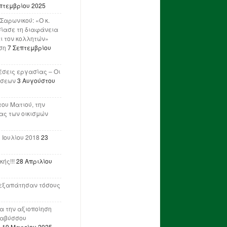
πτεμβρίου 2025
Σαρωνικού: «Ο κ.
ίασε τη διαφάνεια
ι τον κολλητών»
ση
7 Σεπτεμβρίου
έσεις εργασίας – Οι
ήσεων
3 Αυγούστου
του Ματιού, την
ας των οικισμών
 Ιουλίου 2018
23
ής!!!
28 Απριλίου
ν εξαπάτησαν τόσους
ια την αξιοποίηση
ναβύσσου
η
19 Μαρτίου 2025