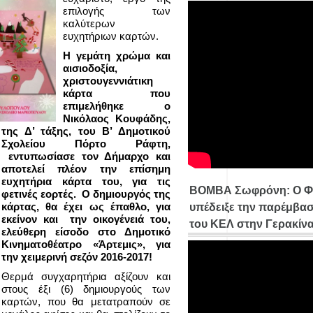
επιλογής των
καλύτερων
ευχητήριων καρτών.
Η γεμάτη χρώμα και
αισιοδοξία,
χριστουγεννιάτικη
κάρτα που
επιμελήθηκε ο
Νικόλαος Κουφάδης,
της Δ’ τάξης, του Β’ Δημοτικού
Σχολείου Πόρτο Ράφτη,
εντυπωσίασε τον Δήμαρχο και
αποτελεί πλέον την επίσημη
ευχητήρια κάρτα του, για τις
ΒΟΜΒΑ Σωφρόνη: Ο Φ
φετινές εορτές. Ο δημιουργός της
κάρτας, θα έχει ως έπαθλο, για
υπέδειξε την παρέμβασ
εκείνον και την οικογένειά του,
του ΚΕΛ στην Γερακίν
ελεύθερη είσοδο στο Δημοτικό
Κινηματοθέατρο «Άρτεμις», για
την χειμερινή σεζόν 2016-2017!
Θερμά συγχαρητήρια αξίζουν και
στους έξι (6) δημιουργούς των
καρτών, που θα μετατραπούν σε