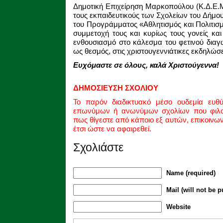
Δημοτική Επιχείρηση Μαρκοπούλου (Κ.Δ.Ε.Μ
τους εκπαιδευτικούς των Σχολείων του Δήμο
του Προγράμματος «Αθλητισμός και Πολιτισμό
συμμετοχή τους και κυρίως τους γονείς κα
ενθουσιασμό στο κάλεσμα του φετινού διαγ
ως θεσμός, στις χριστουγεννιάτικες εκδηλώσε
Ευχόμαστε σε όλους, καλά Χριστούγεννα!
ΔΗΜΟΣΙΕΥΣΗ ΣΧΟΛΙΟΥ
Το παρόν διαδικτυακό μέσο ουδεμία ευθ
επωνύμων ή ανωνύμων σχολίων που φιλοξ
πως θίγεστε από κάποιο εξ αυτών, επικοινω
έτσι ώστε να αφαιρεθεί.
Σχολιάστε
Name (required)
Mail (will not be p
Website