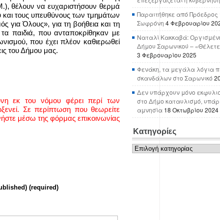
.), θέλουν να ευχαριστήσουν θερμά
Παραιτήθηκε από Πρόεδρος 
υ και τους υπευθύνους των τμημάτων
Σωφρόνη
4 Φεβρουαρίου 20
ς για Όλους», για τη βοήθεια και τη
ι τα παιδιά, που ανταποκρίθηκαν με
Ναταλί Κακκαβά: Οργισμένη
ωνισμού, που έχει πλέον καθιερωθεί
Δήμου Σαρωνικού – «Θέλετε
ις του Δήμου μας.
3 Φεβρουαρίου 2025
Φενάκη, τα μεγάλα λόγια π
σκανδάλων στο Σαρωνικό
2
Δεν υπάρχουν μόνο εκφυλι
ύνη εκ του νόμου φέρει περί των
στο Δήμο καταυλισμό, υπάρχ
ενεί. Σε περίπτωση που θεωρείτε
αμνησία
18 Οκτωβρίου 2024
νήστε μέσω της φόρμας επικοινωνίας
Κατηγορίες
Κατηγορίες
ublished) (required)