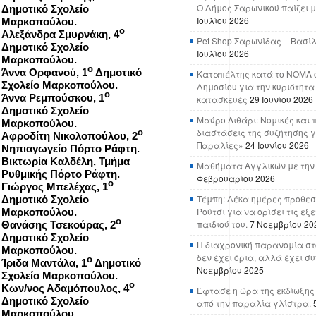
Ο Δήμος Σαρωνικού παίζει μ
Δημοτικό Σχολείο
Ιουλίου 2026
Μαρκοπούλου.
ο
Αλεξάνδρα Σμυρνάκη, 4
Pet Shop Σαρωνίδας – Βασί
Δημοτικό Σχολείο
Ιουλίου 2026
Μαρκοπούλου.
ο
Άννα Ορφανού, 1
Δημοτικό
Καταπέλτης κατά το ΝΟΜΛ ο
Σχολείο Μαρκοπούλου.
Δημοσίου για την κυριότητα
ο
Άννα Ρεμπούσκου, 1
κατασκευές
29 Ιουνίου 2026
Δημοτικό Σχολείο
Μαύρο Λιθάρι: Νομικές και 
Μαρκοπούλου.
διαστάσεις της συζήτησης γ
ο
Αφροδίτη Νικολοπούλου, 2
Παραλίες»
24 Ιουνίου 2026
Νηπιαγωγείο Πόρτο Ράφτη.
Βικτωρία Καλδέλη, Τμήμα
Μαθήματα Αγγλικών με την
Ρυθμικής Πόρτο Ράφτη.
Φεβρουαρίου 2026
ο
Γιώργος Μπελέχας, 1
Τέμπη: Δέκα ημέρες προθεσ
Δημοτικό Σχολείο
Ρούτσι για να ορίσει τις εξ
Μαρκοπούλου.
ο
παιδιού του.
7 Νοεμβρίου 20
Θανάσης Τσεκούρας, 2
Δημοτικό Σχολείο
Η διαχρονική παρανομία στ
Μαρκοπούλου.
δεν έχει όρια, αλλά έχει σ
ο
Ίριδα Μαντάλα, 1
Δημοτικό
Νοεμβρίου 2025
Σχολείο Μαρκοπούλου.
ο
Κων/νος Αδαμόπουλος, 4
Έφτασε η ώρα της εκδίωξης
Δημοτικό Σχολείο
από την παραλία γλίστρα.
Μαρκοπούλου.