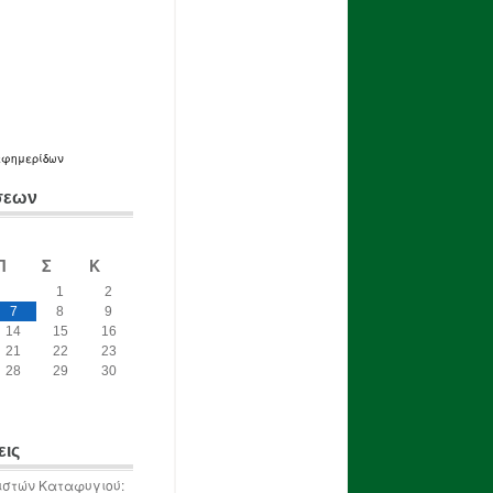
εφημερίδων
σεων
Π
Σ
Κ
1
2
7
8
9
14
15
16
21
22
23
28
29
30
εις
ιστών Καταφυγιού: