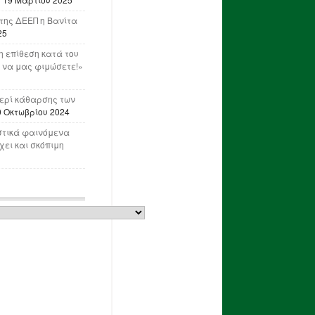
της ΔΕΕΠ η Βανίτα
25
 επίθεση κατά του
 να μας φιμώσετε!»
ερί κάθαρσης των
0 Οκτωβρίου 2024
στικά φαινόμενα
ει και σκόπιμη