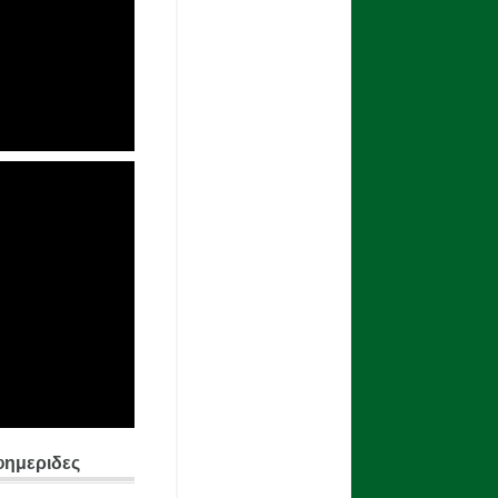
φημεριδες