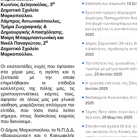
Εκδίκηση και δικαίωση
19 Σε
ο
Κων/νος Δεληνικόλας, 3
Δημοτικό Σχολείο
Έργα και ημέρες δημάρχου 
Μαρκοπούλου.
Δημήτρης Παπαχρήστου θυσ
Λάμπρος Αντωνακόπουλος,
στο βωμό των κουμπάρων κα
Τμήμα Ζωγραφικής &
καταγγέλλει η αντιπολίτευ
Δημιουργικής Απασχόλησης.
2025
Μαίρη Μπαρμπαντωνάκη και
ο
Νικόλ Παναγιώτου, 2
Δήμος Σαρωνικού: 29 νέες θ
Δημοτικό Σχολείο
ειδικότητες, προθεσμία αιτ
Μαρκοπούλου.
2025
Την επέτειο της τραγωδίας 
Οι εκατοντάδες ευχές που έφτασαν
τιμούμε με μέτρα προστασί
στα χέρια μας, η αγάπη και η
μας;
23 Ιουλίου 2025
ζεστασιά με την οποία
επιμελήθηκαν οι επίδοξοι
Η τραγική επέτειος της 23ης
καλλιτέχνες της πόλης μας, τις
Ιουλίου 2025
χριστουγεννιάτικες κάρτες τους,
Νοσοκομείο Ανατολικής Αττικ
άφησαν σε όλους μας μια γλυκιά
2025
αίσθηση, μοιράζοντας απλόχερα την
ελπίδα, που τόσο πολύ λείπει
Τέμπη: Ποτέ τόσοι λίγοι δε
σήμερα, στους δύσκολους καιρούς
πολλούς
29 Μαρτίου 2025
που διανύουμε.
Επενδυτικό σχέδιο €2 δισ. γ
Ο Δήμος Μαρκοπούλου, το Ν.Π.Δ.Δ.
του ακινήτου στις Αλυκές Α
«Βραυρώνιος» και η Κοινωφελής
επεξεργάζεται η κυβέρνησ