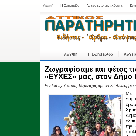
Αρχική
Η Εφημερίδα
Αρχείο έντυπης έκδοσης
Επι
Αρχική
Η Εφημερίδα
Αρχεί
Ζωγραφίσαμε και φέτος τι
«ΕΥΧΕΣ» μας, στον Δήμο
Posted by
Αττικός Παρατηρητής
on 23 Δεκεμβρίου
Με 
συμμ
δρ
Χρισ
Δήμ
ολοκ
την 
στολ