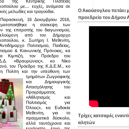
τρο της Κεντρικής Πλατείας
οπούλου με… ευχές, ανάμεσα σε
Ο Ακούσογλου πετάει 
ινές μελωδίες και τραγούδια.
προεδρείο του Δήμου
Παρασκευή, 16 Δεκεμβρίου 2016,
γματοποιήθηκε η σύσκεψη των
ν της επιτροπής του διαγωνισμού,
τελούμενη από τον Δήμαρχο
οπούλου, κ. Σωτήρη Ι. Μεθενίτη,
Αντιδήμαρχο Πολιτισμού, Παιδείας,
τισμού & Κοινωνικής Πρόνοιας, κα
ία Κιμπιζή, τον Πρόεδρο του
.Δ.Δ. «Βραυρώνιος», κο Νίκο
νό, τον Πρόεδρο της Κ.Δ.Ε.Μ., κο
νη Πολίτη και την υπεύθυνη των
τμημάτων Ζωγραφικής
και Δημιουργικής
Απασχόλησης του
Προγράμματος
«Αθλητισμός και
Πολιτισμός για
Όλους», κα Ευδοκία
Μεθενίτη, για το
Τρίχες κατσαρές εναντ
πραγματικά δύσκολο,
αλητών
αλλά ταυτόχρονα και
ευχάριστο, έργο της