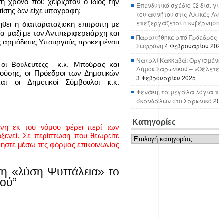
 χρόνο που χειριζόταν ο ίδιος την
Επενδυτικό σχέδιο €2 δισ. γ
πίσης δεν είχε υπογραφή;
του ακινήτου στις Αλυκές Α
επεξεργάζεται η κυβέρνησ
θεί η διαπαραταξιακή επιτροπή με
α μαζί με τον Αντιπεριφερειάρχη και
Παραιτήθηκε από Πρόεδρος 
υς αρμόδιους Υπουργούς προκειμένου
Σωφρόνη
4 Φεβρουαρίου 20
Ναταλί Κακκαβά: Οργισμένη
 οι Βουλευτέςς κ.κ. Μπούρας και
Δήμου Σαρωνικού – «Θέλετε
ούσης, οι Πρόεδροι των Δημοτικών
3 Φεβρουαρίου 2025
αι οι Δημοτικοί Σύμβουλοι κ.κ.
Φενάκη, τα μεγάλα λόγια π
σκανδάλων στο Σαρωνικό
2
Κατηγορίες
ύνη εκ του νόμου φέρει περί των
Κατηγορίες
ενεί. Σε περίπτωση που θεωρείτε
νήστε μέσω της φόρμας επικοινωνίας
τη «λύση Ψυττάλεια» το
ού”