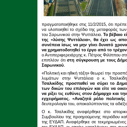
πραγματοποιήθηκε στις 11/2/2015, ότι πρέπει
να υλοποιηθεί το σχέδιο της μεταφοράς τ
του Σαρωνικού στην Ψυττάλεια.
Το βέβαιο ε
της «λύσης Ψυττάλεια», θα έχει ως απο
συνέπεια ίσως να μην γίνει δυνατό χρονι
να χρηματοδοτηθεί το έργο από το τρέχο
ο Αντιπεριφερειάρχης κ. Πέτρος Φιλίππου στ
επιπλέον ότι
στη σύγκρουση με τους Δήμο
Σαρωνικού
.
«Πολιτική και ηθική τάξη» θεωρεί την προσ
λυμάτων στην Ψυττάλεια ο κ. Τσαλικίδ
Τσαλικίδης προσπαθεί να σύρει το Δημο
των δικών του επιλογών και είτε να οικει
να ρίξει τις ευθύνες στον Δήμαρχο και τη
εγχειρήματος.
«Αναζητά ρόλο πολιτικής
δευτερολογία του, αποκαλύπτοντας τα αδιέξοδ
Ο κ. Τσαλικίδης αναφέρθηκε στο ιστορι
Συμβουλίου της προηγούμενης περιόδου κ
της ΕΥΔΑΠ. Αναφέρθηκε σε τεκμηριωμένες 
της ΕΥΔΑΠ, οι οποίες καταλήγουν στο συμ