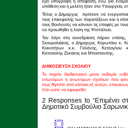
έχει υπογραφή η απόφαση, ενώ για ενάμιση
υπόθεση και η μελέτη ήταν στο Υπουργείο, ε
Τέλος ο Δήμαρχος πρότεινε να ενεργοποιη
τους επικεφαλής των παρατάξεων και η οποί
τους Βουλευτές να κάνουν τις επαφές με το
να προωθηθεί η λύση της Ψυττάλεια.
Τον λόγο στη συνεδρίαση πήραν επίσης,
Σκουρολιάκος, ο Δήμαρχος Κορωπίου κ. Κι
Κοινοτήτων κ.κ. Γαλάνης, Κετέογλου κ
Κατσούλης Ζεκάκος και Μποστανίτης.
ΔΗΜΟΣΙΕΥΣΗ ΣΧΟΛΙΟΥ
Το παρόν διαδικτυακό μέσο ουδεμία ευθ
επωνύμων ή ανωνύμων σχολίων που φιλοξ
πως θίγεστε από κάποιο εξ αυτών, επικοινω
έτσι ώστε να αφαιρεθεί.
2 Responses to “Επιμένει σ
Δημοτικό Συμβούλιο Σαρωνικ