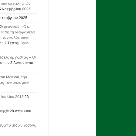
 των καταληψιών
5 Νοεμβρίου 2025
πτεμβρίου 2025
Σαρωνικού: «Ο κ.
ίασε τη διαφάνεια
ι τον κολλητών»
ση
7 Σεπτεμβρίου
έσεις εργασίας – Οι
ήσεων
3 Αυγούστου
του Ματιού, την
ας των οικισμών
 Ιουλίου 2018
23
ής!!!
28 Απριλίου
ν εξαπάτησαν τόσους