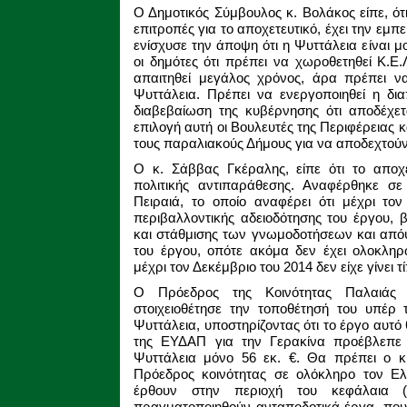
Ο Δημοτικός Σύμβουλος κ. Βολάκος είπε, ότ
επιτροπές για το αποχετευτικό, έχει την εμπε
ενίσχυσε την άποψη ότι η Ψυττάλεια είναι μο
οι δημότες ότι πρέπει να χωροθετηθεί Κ.Ε
απαιτηθεί μεγάλος χρόνος, άρα πρέπει ν
Ψυττάλεια. Πρέπει να ενεργοποιηθεί η δι
διαβεβαίωση της κυβέρνησης ότι αποδέχετ
επιλογή αυτή οι Βουλευτές της Περιφέρειας κ
τους παραλιακούς Δήμους για να αποδεχτούν
Ο κ. Σάββας Γκέραλης, είπε ότι το αποχε
πολιτικής αντιπαράθεσης. Αναφέρθηκε 
Πειραιά, το οποίο αναφέρει ότι μέχρι τον
περιβαλλοντικής αδειοδότησης του έργου, 
και στάθμισης των γνωμοδοτήσεων και από
του έργου, οπότε ακόμα δεν έχει ολοκληρ
μέχρι τον Δεκέμβριο του 2014 δεν είχε γίνει τ
Ο Πρόεδρος της Κοινότητας Παλαιάς
στοιχειοθέτησε την τοποθέτησή του υπέρ
Ψυττάλεια, υποστηρίζοντας ότι το έργο αυτό θ
της ΕΥΔΑΠ για την Γερακίνα προέβλεπε 
Ψυττάλεια μόνο 56 εκ. €. Θα πρέπει ο κ
Πρόεδρος κοινότητας σε ολόκληρο τον Ελ
έρθουν στην περιοχή του κεφάλαια (
πραγματοποιηθούν ανταποδοτικά έργα, που