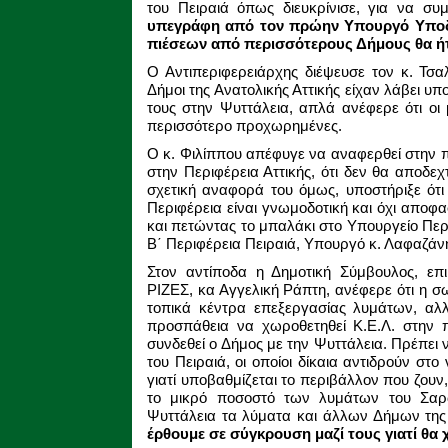
του Πειραιά όπως διευκρίνισε, για να σ
υπεγράφη από τον πρώην Υπουργό Υποδο
πιέσεων από περισσότερους Δήμους θα ή
Ο Αντιπεριφερειάρχης διέψευσε τον κ. Τσαλ
Δήμοι της Ανατολικής Αττικής είχαν λάβει υ
τους στην Ψυττάλεια, απλά ανέφερε ότι οι
περισσότερο προχωρημένες.
Ο κ. Φιλίππου απέφυγε να αναφερθεί στην 
στην Περιφέρεια Αττικής, ότι δεν θα αποδε
σχετική αναφορά του όμως, υποστήριξε ότ
Περιφέρεια είναι γνωμοδοτική και όχι αποφα
και πετώντας το μπαλάκι στο Υπουργείο Περ
Β΄ Περιφέρεια Πειραιά, Υπουργό κ. Λαφαζάν
Στον αντίποδα η Δημοτική Σύμβουλος, επ
ΡΙΖΕΣ, κα Αγγελική Ράπτη, ανέφερε ότι η σ
τοπικά κέντρα επεξεργασίας λυμάτων, αλ
προσπάθεια να χωροθετηθεί Κ.Ε.Λ. στην π
συνδεθεί ο Δήμος με την Ψυττάλεια. Πρέπει 
του Πειραιά, οι οποίοι δίκαια αντιδρούν στ
γιατί υποβαθμίζεται το περιβάλλον που ζουν
το μικρό ποσοστό των λυμάτων του Σαρω
Ψυττάλεια τα λύματα και άλλων Δήμων της 
έρθουμε σε σύγκρουση μαζί τους γιατί θα 