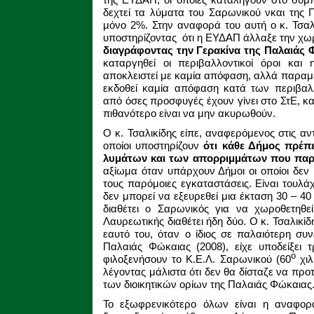
δεχτεί τα λύματα του Σαρωνικού νκαι της 
μόνο 2%. Στην αναφορά του αυτή ο κ. Τσαλι
υποστηρίζοντας ότι η ΕΥΔΑΠ άλλαξε την χωρ
διαγράφοντας την Γερακίνα της Παλαιάς 
καταργηθεί οι περιβαλλοντικοί όροι και 
αποκλειστεί με καμία απόφαση, αλλά παραμέ
εκδοθεί καμία απόφαση κατά των περιβαλ
από όσες προσφυγές έχουν γίνει στο ΣτΕ, και
πιθανότερο είναι να μην ακυρωθούν.
Ο κ. Τσαλικίδης είπε, αναφερόμενος στις αν
οποίοι υποστηρίζουν
ότι κάθε Δήμος πρέπε
λυμάτων και των απορριμμάτων που παρ
αξίωμα όταν υπάρχουν Δήμοι οι οποίοι δεν
τους παρόμοιες εγκαταστάσεις. Είναι τουλά
δεν μπορεί να εξευρεθεί μια έκταση 30 – 40
διαθέτει ο Σαρωνικός για να χωροθετηθε
Λαυρεωτικής διαθέτει ήδη δύο. Ο κ. Τσαλικίδ
εαυτό του, όταν ο ίδιος σε παλαιότερη συ
Παλαιάς Φώκαιας (2008), είχε υποδείξει
ο
φιλοξενήσουν το Κ.Ε.Λ. Σαρωνικού (60
χιλ
λέγοντας μάλιστα ότι δεν θα δίσταζε να προτ
των διοικητικών ορίων της Παλαιάς Φώκαιας
Το εξωφρενικότερο όλων είναι η αναφορά