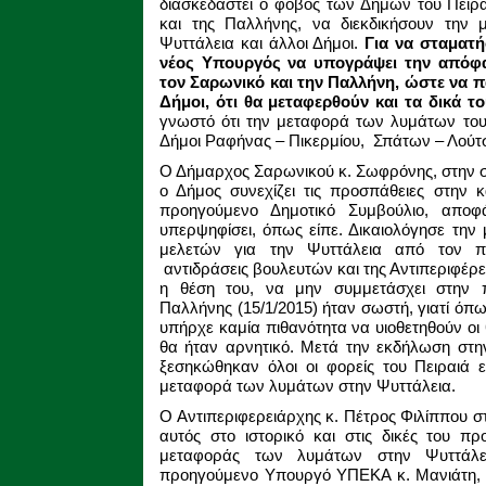
διασκεδαστεί ο φόβος των Δήμων του Πειρα
και της Παλλήνης, να διεκδικήσουν την
Ψυττάλεια και άλλοι Δήμοι.
Για να σταματή
νέος Υπουργός να υπογράψει την από
τον Σαρωνικό και την Παλλήνη, ώστε να π
Δήμοι, ότι θα μεταφερθούν και τα δικά τ
γνωστό ότι την μεταφορά των λυμάτων τους
Δήμοι Ραφήνας – Πικερμίου, Σπάτων – Λού
Ο Δήμαρχος Σαρωνικού κ. Σωφρόνης, στην σ
ο Δήμος συνεχίζει τις προσπάθειες στην 
προηγούμενο Δημοτικό Συμβούλιο, αποφάσ
υπερψηφίσει, όπως είπε. Δικαιολόγησε τη
μελετών για την Ψυττάλεια από τον π
αντιδράσεις βουλευτών και της Αντιπεριφέρε
η θέση του, να μην συμμετάσχει στην 
Παλλήνης (15/1/2015) ήταν σωστή, γιατί όπως
υπήρχε καμία πιθανότητα να υιοθετηθούν οι
θα ήταν αρνητικό. Μετά την εκδήλωση στη
ξεσηκώθηκαν όλοι οι φορείς του Πειραιά 
μεταφορά των λυμάτων στην Ψυττάλεια.
Ο Αντιπεριφερειάρχης κ. Πέτρος Φιλίππου σ
αυτός στο ιστορικό και στις δικές του πρ
μεταφοράς των λυμάτων στην Ψυττάλει
προηγούμενο Υπουργό ΥΠΕΚΑ κ. Μανιάτη,