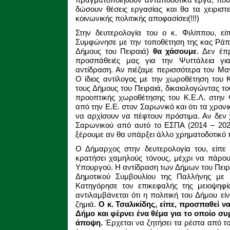
δώσουν θέσεις εργασίας και θα τα χειριστ
κοινωνικής πολιτικής αποφασίσει(!!!)
Στην δευτερολογία του ο κ. Φιλίππου, ε
Συμφώνησε με την τοποθέτηση της κας Ρά
Δήμους του Πειραιά)
θα χάσουμε
. Δεν έπ
προσπάθειές μας για την Ψυττάλεια γι
αντίδραση. Αν πιέζαμε περισσότερα τον Μα
Ο ίδιος αντίλογος με την χωροθέτηση του 
τους Δήμους του Πειραιά, δικαιολογώντας τ
προοπτικής χωροθέτησης του Κ.Ε.Λ. στην 
από την Ε.Ε. στον Σαρωνικό και ότι τα χρονι
να αρχίσουν να πέφτουν πρόστιμα. Αν δεν 
Σαρωνικού από αυτό το ΕΣΠΑ (2014 – 2020
ξέρουμε αν θα υπάρξει άλλο χρηματοδοτικό
Ο Δήμαρχος στην δευτερολογία του, είπε
κρατήσει χαμηλούς τόνους, μέχρι να πάρου
Υπουργού. Η αντίδραση των Δήμων του Πειρ
Δημοτικού Συμβουλίου της Παλλήνης με τ
Κατηγόρησε τον επικεφαλής της μειοψηφία
αντιλαμβάνεται ότι η πολιτική του Δήμου εί
ζημιά.
Ο κ. Τσαλικίδης, είπε, προσπαθεί ν
Δήμο και φέρνει ένα θέμα για το οποίο συ
άποψη.
Έρχεται να ζητήσει τα ρέστα από το