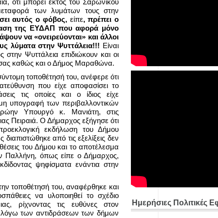
ιά, ότι μπορεί εκτός του Σαρωνικού
 μεταφορά των λυμάτων τους στην
σει αυτός ο φόβος,
είπε
, πρέπει ο
φαση της ΕΥΔΑΠ που αφορά μόνο
άψουν να «ονειρεύονται» και άλλοι
ους λύματα στην Ψυττάλεια!!!
Είναι
 στην Ψυττάλεια επιδιώκουν και οι
τσας καθώς και ο Δήμος Μαραθώνα.
ύντομη τοποθέτησή του, ανέφερε ότι
κατεύθυνση που είχε αποφασίσει το
εις τις οποίες και ο ίδιος είχε
ν μη υπογραφή των περιβαλλοντικών
ρώην Υπουργό κ. Μανιάτη, στις
ιας Πειραιά. Ο Δήμαρχος εξήγησε ότι
προεκλογική εκδήλωση του Δήμου
 διαπιστώθηκε από τις εξελίξεις δεν
 θέσεις του Δήμου και το αποτέλεσμα
ν Παλλήνη, όπως είπε ο Δήμαρχος,
εκδίδοντας ψηφίσματα ενάντια στην
την τοποθέτησή του, αναφέρθηκε και
οσπάθειες να υλοποιηθεί το σχέδιο
Ημερήσιες Πολιτικές Ε
ας, ρίχνοντας τις ευθύνες στον
 λόγω των αντιδράσεων των δήμων