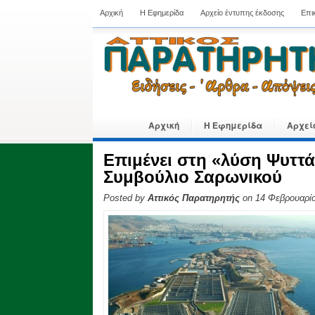
Αρχική
Η Εφημερίδα
Αρχείο έντυπης έκδοσης
Επι
Αρχική
Η Εφημερίδα
Αρχεί
Επιμένει στη «λύση Ψυττά
Συμβούλιο Σαρωνικού
Posted by
Αττικός Παρατηρητής
on 14 Φεβρουαρίο