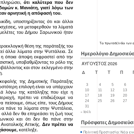
υμπληρώσει,
ότι καλύτερα που δεν
μών κ. Μανιάτη, γιατί λόγω των
ταν αρνητική η απόφασή του.
ικίδη, υποστηρίζοντας ότι και άλλοι
ποσχέσεις, να μεταφερθούν τα λύματά
 μελέτες του Δήμου Σαρωνικού ήταν
Τα
πρωτοσέλιδα
των 
προεκλογική θέση της παράταξής του
χτεί άλλα λύματα στην Ψυττάλεια. Σε
Ημερολόγιο Δημοσιεύ
ι η όποια άποψη εκφραστεί από την
σιστική, υποβαθμίζοντας το ρόλο της
ΑΎΓΟΥΣΤΟΣ 2026
ιβάλλοντος και στον εκλεγμένο στην
Δ
Τ
Τ
Π
η.
ικεφαλής της Δημοτικής Παράταξης
3
4
5
6
ωστότερη επιλογή είναι να υπάρχουν
10
11
12
13
λά λόγω της κατάληξης που είχε η
17
18
19
20
εριοχή, πρέπει να επιδιώξουμε να
24
25
26
27
να πείσουμε, όπως είπε, τους Δήμους
31
ο να πάνε τα λύματα στην Ψυττάλεια,
« Ιούλ
, αλλά δεν θα επηρεάσει τη ζωή τους
νικού και ότι δεν θα πάνε στην
Πρόσφατες Δημοσιεύσ
Ανατολικής Αττικής.
Δεν πρέπει να
χάσουμε,
κατέληξε.
Πολιτική Προστασία: Νέα εν