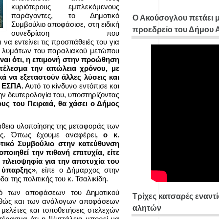
κυριότερους εμπλεκόμενους
παράγοντες, το Δημοτικό
Ο Ακούσογλου πετάει 
Συμβούλιο αποφάσισε, στη ειδική
προεδρείο του Δήμου
συνεδρίαση που
 να εντείνει τις προσπάθειές του για
ων λυμάτων του παραλιακού μετώπου
ίναι ότι, η επιμονή στην προώθηση
τέλεσμα την απώλεια χρόνου, με
κά να εξεταστούν άλλες λύσεις και
ν ΕΣΠΑ.
Αυτό το κίνδυνο εντόπισε και
ην δευτερολογία του, υποστηρίζοντας
υς του Πειραιά, θα χάσει ο Δήμος
πάθεια υλοποίησης της μεταφοράς των
ης. Όπως έχουμε αναφέρει
, ο κ.
τικό Συμβούλιο στην κατεύθυνση
οποιηθεί την πιθανή επιτυχία, είτε
ν πλειοψηφία για την αποτυχία του
 ύπαρξης»
, είπε ο Δήμαρχος στην
α της πολιτικής του κ. Τσαλικίδη.
κό των αποφάσεων του Δημοτικού
Τρίχες κατσαρές εναντ
αθώς και των ανάλογων αποφάσεων
αλητών
μελέτες και τοποθετήσεις στελεχών
πέρασμα ότι η Ψυττάλεια μπορεί να