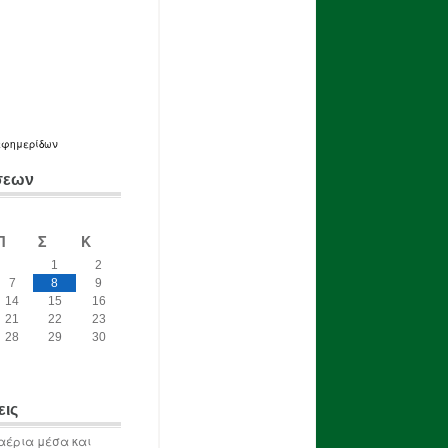
εφημερίδων
σεων
Π
Σ
Κ
1
2
7
8
9
14
15
16
21
22
23
28
29
30
εις
αέρια μέσα και