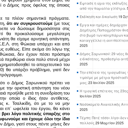
Έφτασε η ώρα της εκδίωξης
εί ο Δήμος προς όφελος της όποιας
από την παραλία γλίστρα.
Εκδίκηση και δικαίωση
19 Σε
ίπε τα πλέον σημαντικά πράγματα.
πτη,
ότι αν συγκρουστούμε
(με τους
Έργα και ημέρες δημάρχου 
ρεπε να δώσουμε δημοσιότητα στις
Δημήτρης Παπαχρήστου θυσ
ατί θα προκαλούσαμε μεγαλύτερη
στο βωμό των κουμπάρων κα
νιάτη θα είχαμε αρνητική απάντηση.
καταγγέλλει η αντιπολίτευ
Κ.Ε.Λ. στη Φώκαια υπάρχει και από
2025
ους ευθέως. Είπε ακόμα ότι λόγω της
Δήμος Σαρωνικού: 29 νέες θ
Φώκαια, δεν έχουν πέσει πρόστιμα
ειδικότητες, προθεσμία αιτ
κά περιθώρια είναι πολύ στενά μέχρι
2025
χρηματοδοτηθεί το αποχετευτικό του
) θα υπάρξει πρόβλημα, γιατί δεν
Την επέτειο της τραγωδίας 
 πρόγραμμα.
τιμούμε με μέτρα προστασί
μας;
23 Ιουλίου 2025
 ότι ο Δήμος Σαρωνικού πρέπει να
με την οριστική απάντηση του νέου
Η τραγική επέτειος της 23ης
αιά προήλθε μετά τη συνεδρίαση του
Ιουλίου 2025
ην οποία ο ίδιος ήταν αντίθετος.
ς κ. Τσαλικίδη, ότι με το να μην
Νοσοκομείο Ανατολικής Αττικ
ναι επ΄ ωφελεία του έργου, θα κάνει
2025
α βρει λόγο πολιτικής ύπαρξης στο
Τέμπη: Ποτέ τόσοι λίγοι δε
μφωνούμε και έχουμε όλοι την ίδια
πολλούς
29 Μαρτίου 2025
ν Δήμο, γιατί στους πέντε μήνες δεν