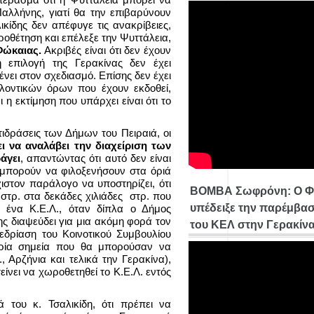
Παλλήνης, γιατί θα την επιβαρύνουν
κίδης δεν απέφυγε τις ανακρίβειες,
οθέτηση και επέλεξε την Ψυττάλεια,
Φώκαιας.
Ακριβές είναι ότι δεν έχουν
η επιλογή της Γερακίνας δεν έχει
νει στον σχεδιασμό. Επίσης δεν έχει
λοντικών όρων που έχουν εκδοθεί,
 η εκτίμηση που υπάρχει είναι ότι το
τιδράσεις των Δήμων του Πειραιά, οι
ι να αναλάβει την διαχείριση των
άγει
, απαντώντας ότι αυτό δεν είναι
 μπορούν να φιλοξενήσουν στα όριά
χιστον παράλογο να υποστηρίζει, ότι
ΒΟΜΒΑ Σωφρόνη: Ο Φ
 στρ. στα δεκάδες χιλιάδες στρ. που
υπέδειξε την παρέμβασ
ί ένα Κ.Ε.Λ., όταν δίπλα ο Δήμος
ης διαψεύδει για μια ακόμη φορά τον
του ΚΕΛ στην Γερακίν
νεδρίαση του Κοινοτικού Συμβουλίου
 τρία σημεία που θα μπορούσαν να
., Αρζήνια και τελικά την Γερακίνα),
είνει να χωροθετηθεί το Κ.Ε.Λ. εντός
.
 του κ. Τσαλικίδη, ότι πρέπει να