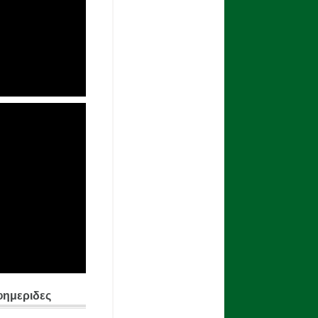
φημεριδες