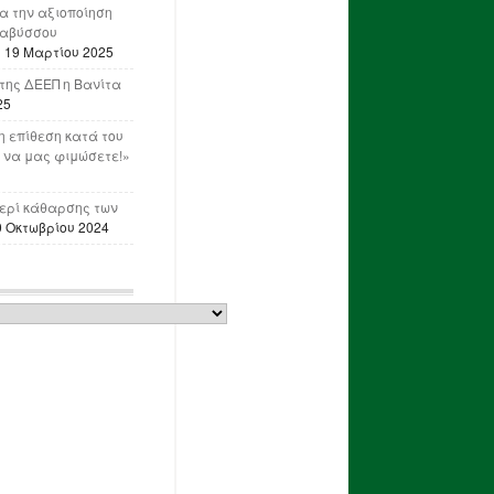
ια την αξιοποίηση
ναβύσσου
η
19 Μαρτίου 2025
της ΔΕΕΠ η Βανίτα
25
 επίθεση κατά του
 να μας φιμώσετε!»
ερί κάθαρσης των
0 Οκτωβρίου 2024