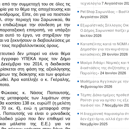
τεχνολογία
7 Αυγούστου 20
ι από την συμμετοχή του σε όλες τις
ιρία για το θέμα της αποχέτευσης και
Pet Shop Σαρωνίδας – Βασί
νόδρομος. Είπε, ότι για να πειστούν
Αυγούστου 2026
.Λ. στην περιοχή του Σαρωνικού, θα
α επιδιώξουμε την σύνδεση με την
Εξωραϊστικός Σύλλογος Οικ
απαραταξιακή επιτροπή, να υπάρξει
Ο Δήμος Σαρωνικού παίζει μ
αι αυτό το έργο, να στηρίξουν την
Ιουλίου 2026
αι να ξεκινήσουν οι διαβουλεύσεις με
Καταπέλτης κατά το ΝΟΜΛ ο
 τους περιβαλλοντικούς όρους.
Δημοσίου για την κυριότητα
τευτικό δεν μπορεί να είναι θέμα
κατασκευές
29 Ιουνίου 2026
σε έγγραφο ΥΠΕΚΑ προς τον Δήμο
Μαύρο Λιθάρι: Νομικές και 
 Δεκέμβριο του 2014, η διαδικασία
διαστάσεις της συζήτησης γ
βρίσκεται στη φάση της αξιολόγησης
Παραλίες»
24 Ιουνίου 2026
ψεων της διοίκησης και των φορέων
ωθεί. Άρα κατέληξε ο κ. Γκέραλης,
Μαθήματα Αγγλικών με την
ίποτα.
Φεβρουαρίου 2026
 Φώκαιας κ. Νάσος Παπουτσής,
Τέμπη: Δέκα ημέρες προθεσ
 της μεταφοράς των λυμάτων στην
Ρούτσι για να ορίσει τις εξ
α κοστίσει 138 εκ. ευρώ!!! (η μελέτη
παιδιού του.
7 Νοεμβρίου 20
70 εκ. €), ενώ η μεταφορά στην
. Παπουτσής να είναι ο μοναδικός
Η διαχρονική παρανομία στ
λαδικό χώρο που δεν επιθυμεί να
δεν έχει όρια, αλλά έχει σ
και μάλιστα της Ε.Ε.) για να
Νοεμβρίου 2025
 θα φέρουν χρήματα στον Δήμο, θα