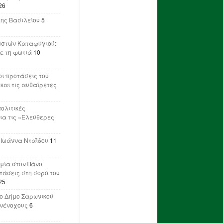
26
λης Βασιλείου
5
ιστών Καταφυγιού:
ε τη φωτιά
10
ι προτάσεις του
 και τις αυθαίρετες
πολιτικές
ια τις «Ελεύθερες
 Ιωάννα Νταΐδου
11
μία στον Πάνο
ετάσεις στη σορό του
25
ο Δήμο Σαρωνικού
υνένοχους
6