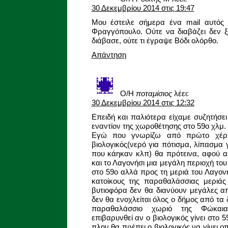
30 Δεκεμβρίου 2014 στις 19:47
Μου έστειλε σήμερα ένα mail αυτός 
Φραγγόπουλο. Ούτε να διαβάζει δεν ξέ
διάβασε, ούτε τι έγραψε Βόδι ολόρθο.
Απάντηση
Ο/Η
ποταμίσιος
λέει:
30 Δεκεμβρίου 2014 στις 12:32
Επειδή και παλιότερα είχαμε συζητήσει
εναντίον της χωροθέτησης στο 59ο χλμ.
Εγώ που γνωρίζω από πρώτο χέρι
βιολογικός(νερό για πότισμα, λίπασμα
που κάηκαν κλπ) θα πρότεινα, αφού αυ
και το Λαγονήσι μια μεγάλη περιοχή του 
στο 59ο αλλά προς τη μεριά του Λαγον
κατοίκους της παραθαλάσσιας μεριάς
βυτιοφόρα δεν θα διανύουν μεγάλες απ
δεν θα ενοχλείται όλος ο δήμος από τα
παραθαλάσσιο χωριό της Φώκαι
επιβαρυνθεί αν ο βιολογικός γίνει στο 5
πλην θα πρέπει ο βιολογικός να γίνει 