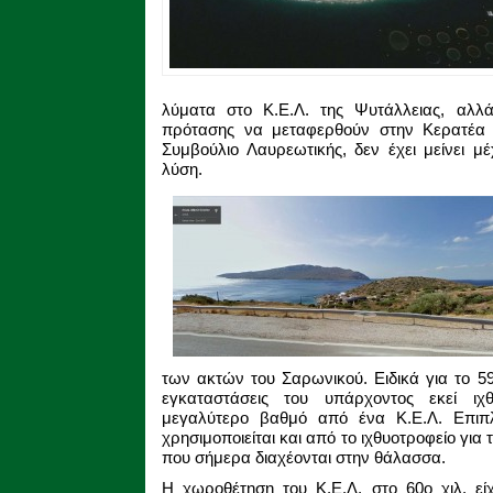
λύματα στο Κ.Ε.Λ. της Ψυτάλλειας, αλλ
πρότασης να μεταφερθούν στην Κερατέα (
Συμβούλιο Λαυρεωτικής, δεν έχει μείνει μ
λύση.
των ακτών του Σαρωνικού. Ειδικά για το 59,
εγκαταστάσεις του υπάρχοντος εκεί ιχ
μεγαλύτερο βαθμό από ένα Κ.Ε.Λ. Επιπ
χρησιμοποιείται και από το ιχθυοτροφείο γι
που σήμερα διαχέονται στην θάλασσα.
Η χωροθέτηση του Κ.Ε.Λ. στο 60ο χιλ. εί