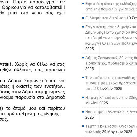
ρονια. Παρτε παραδειγμα την
Έφτασε η ώρα της εκδίωξης
Θορικου για να καταλαβαιτε!!!!
από την παραλία γλίστρα.
α μπει στο νερο σας εχει
Εκδίκηση και δικαίωση
19 Σε
Έργα και ημέρες δημάρχου 
Δημήτρης Παπαχρήστου θυσ
στο βωμό των κουμπάρων κα
καταγγέλλει η αντιπολίτευ
2025
Δήμος Σαρωνικού: 29 νέες θ
ειδικότητες, προθεσμία αιτ
 Αττικέ. Χωρίς να θέλω να σας
2025
θίζω άλλοστε, σας προτείνω
Την επέτειο της τραγωδίας 
του Δήμου Σαρωνικού και να
τιμούμε με μέτρα προστασί
τες ή οικιστές των ενοτήτων,
μας;
23 Ιουλίου 2025
τάσεις στον Δήμο τεκμηριωμένες
ώνουμε παρουσία στα Δημοτικά
Η τραγική επέτειος της 23ης
Ιουλίου 2025
) το άτομό μου και περίπου
Νοσοκομείο Ανατολικής Αττικ
τα πρώτα 9 μέλη της κίνησής.
2025
σας.
Τέμπη: Ποτέ τόσοι λίγοι δε
πολλούς
29 Μαρτίου 2025