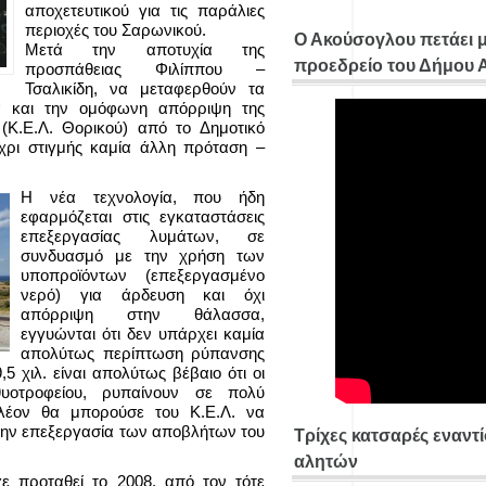
αποχετευτικού για τις παράλιες
περιοχές του Σαρωνικού.
Ο Ακούσογλου πετάει 
Μετά την αποτυχία της
προεδρείο του Δήμου
προσπάθειας Φιλίππου –
Τσαλικίδη, να μεταφερθούν τα
ά και την ομόφωνη απόρριψη της
Κ.Ε.Λ. Θορικού) από το Δημοτικό
έχρι στιγμής καμία άλλη πρόταση –
Η νέα τεχνολογία, που ήδη
εφαρμόζεται στις εγκαταστάσεις
επεξεργασίας λυμάτων, σε
συνδυασμό με την χρήση των
υποπροϊόντων (επεξεργασμένο
νερό) για άρδευση και όχι
απόρριψη στην θάλασσα,
εγγυώνται ότι δεν υπάρχει καμία
απολύτως περίπτωση ρύπανσης
5 χιλ. είναι απολύτως βέβαιο ότι οι
θυοτροφείου, ρυπαίνουν σε πολύ
λέον θα μπορούσε του Κ.Ε.Λ. να
α την επεξεργασία των αποβλήτων του
Τρίχες κατσαρές εναντ
αλητών
χε προταθεί το 2008, από τον τότε