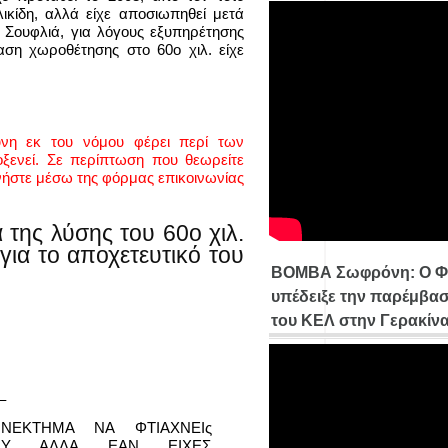
κίδη, αλλά είχε αποσιωπηθεί μετά
Σουφλιά, για λόγους εξυπηρέτησης
ταση χωροθέτησης στο 60ο χιλ. είχε
ύνη εκ του νόμου φέρει περί των
ενεί. Σε περίπτωση που θεωρείτε
νήστε μέσω της φόρμας επικοινωνίας
της λύσης του 60ο χιλ.
για το αποχετευτικό του
ΒΟΜΒΑ Σωφρόνη: Ο Φ
υπέδειξε την παρέμβασ
του ΚΕΛ στην Γερακίν
–
ΕΚΤΗΜΑ ΝΑ ΦΤΙΑΧΝΕΙς
ΟΥ ΑΛΛΑ ΕΑΝ ΕΙΧΕΣ