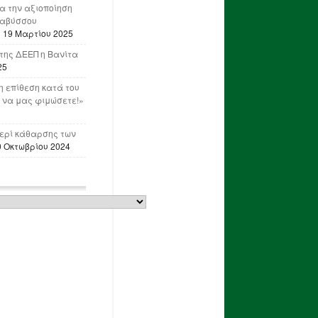
ια την αξιοποίηση
ναβύσσου
η
19 Μαρτίου 2025
της ΔΕΕΠ η Βανίτα
25
 επίθεση κατά του
 να μας φιμώσετε!»
ερί κάθαρσης των
0 Οκτωβρίου 2024