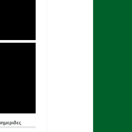
φημεριδες