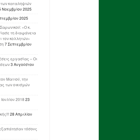
 των καταληψιών
5 Νοεμβρίου 2025
πτεμβρίου 2025
Σαρωνικού: «Ο κ.
ίασε τη διαφάνεια
ι τον κολλητών»
ση
7 Σεπτεμβρίου
έσεις εργασίας – Οι
ήσεων
3 Αυγούστου
του Ματιού, την
ας των οικισμών
 Ιουλίου 2018
23
ής!!!
28 Απριλίου
ν εξαπάτησαν τόσους