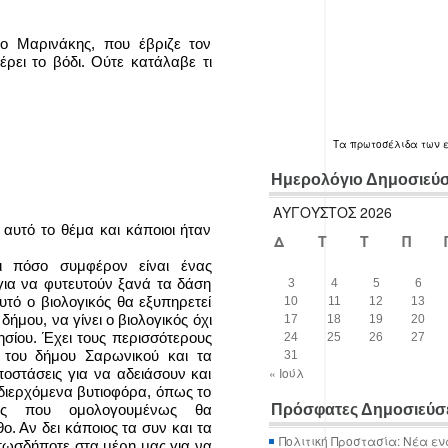
ο Μαρινάκης, που έβριζε τον
ρει το βόδι. Ούτε κατάλαβε τι
Τα
πρωτοσέλιδα
των 
Ημερολόγιο Δημοσιεύ
ΑΎΓΟΥΣΤΟΣ 2026
 αυτό το θέμα και κάποιοι ήταν
Δ
Τ
Τ
Π
 πόσο συμφέρον είναι ένας
 για να φυτευτούν ξανά τα δάση
3
4
5
6
τό ο βιολογικός θα εξυπηρετεί
10
11
12
13
δήμου, να γίνει ο βιολογικός όχι
17
18
19
20
ησίου. Έχει τους περισσότερους
24
25
26
27
 του δήμου Σαρωνικού και τα
31
« Ιούλ
οστάσεις για να αδειάσουν και
 διερχόμενα βυτιοφόρα, όπως το
ας που ομολογουμένως θα
Πρόσφατες Δημοσιεύσ
9ο. Αν δει κάποιος τα συν και τα
Πολιτική Προστασία: Νέα εν
οπωσδήποτε στα μέρη μας για να