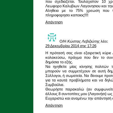
που σχεδιαζεται. Τουλαχιστον 10 χ
Λεωφορο Καλυβιων Λαγονησιου και την 
Αληθεια με το 75% χρεωση που θ
πληροφορησει καποιος!!!!
Απάντηση
Ο/Η
Κώστας Λεβιζιώτης
λέει:
29 Δεκεμβρίου 2014 στις 17:26
Η πρότασή σας είναι εξαιρετική κύριε
κολακεύσω, πράγμα που δεν το συνη
δημόσια το εξής.
Να ηγηθείτε μίας κίνησης πολιτών 
μπορούν να συμμετέχουν σε αυτή δημό
Σύλλογοι, ή σωματεία. Να δίνουμε προ
για τα καυτά προβλήματα και να δηλ
Συμβούλια.
Θεωρήστε παρακαλώ (αν συμφωνείτε
άλλους 8 συντοπίτες μου (Λαγονήσι) ως 
Eυχαριστώ και αναμένω την απάντησή 
Απάντηση