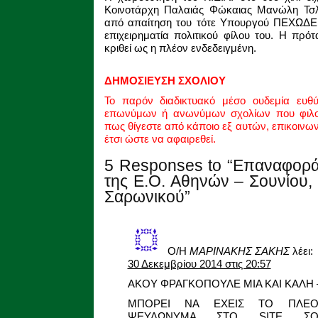
Κοινοτάρχη Παλαιάς Φώκαιας Μανώλη Τσλι
από απαίτηση του τότε Υπουργού ΠΕΧΩΔΕ 
επιχειρηματία πολιτικού φίλου του. Η πρό
κριθεί ως η πλέον ενδεδειγμένη.
ΔΗΜΟΣΙΕΥΣΗ ΣΧΟΛΙΟΥ
Το παρόν διαδικτυακό μέσο ουδεμία ευθ
επωνύμων ή ανωνύμων σχολίων που φιλοξ
πως θίγεστε από κάποιο εξ αυτών, επικοινω
έτσι ώστε να αφαιρεθεί.
5 Responses to “Επαναφορά 
της Ε.Ο. Αθηνών – Σουνίου, 
Σαρωνικού”
Ο/Η
ΜΑΡΙΝΑΚΗΣ ΣΑΚΗΣ
λέει:
30 Δεκεμβρίου 2014 στις 20:57
ΑΚΟΥ ΦΡΑΓΚΟΠΟΥΛΕ ΜΙΑ ΚΑΙ ΚΑΛΗ 
ΜΠΟΡΕΙ ΝΑ ΕΧΕΙΣ ΤΟ ΠΛΕΟΝ
ΨΕΥΔΩΝΥΜΑ ΣΤΟ SITE Σ