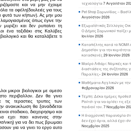
τεχνολογία
7 Αυγούστου 20
ειριζόμαστε και να μην έχουμε
όλα τα οφέλη(δουλειές για τους
Pet Shop Σαρωνίδας – Βασί
τα φυτά των κήπων). Ας μην μου
Αυγούστου 2026
ι λαμογιασμένος όπως έγινε την
Εξωραϊστικός Σύλλογος Οικ
 μυρίζει και δεν ρυπαίνει τη
Ο Δήμος Σαρωνικού παίζει μ
οι ένα ταξιδάκι στις Καλύβες
Ιουλίου 2026
βιολογικό και θα καταλάβετε τι
Καταπέλτης κατά το ΝΟΜΛ ο
Δημοσίου για την κυριότητα
κατασκευές
29 Ιουνίου 2026
Μαύρο Λιθάρι: Νομικές και 
διαστάσεις της συζήτησης γ
Παραλίες»
24 Ιουνίου 2026
Μαθήματα Αγγλικών με την
Φεβρουαρίου 2026
λοι μικροι βιολογικοι με αμεσο
στο περιβαλλον. Δεν θα γινει
Τέμπη: Δέκα ημέρες προθεσ
 τις τεραστιες τρυπες των
Ρούτσι για να ορίσει τις εξ
ην ανακυκλωση θα ξαναδιδεται
παιδιού του.
7 Νοεμβρίου 20
ιναι σταδιακο, διαχειρησιμο και
Η διαχρονική παρανομία στ
αλα εχει παει κανενας στην
δεν έχει όρια, αλλά έχει σ
σ/νικη) για να δει πως βρωμαει
Νοεμβρίου 2025
ασουν για να γινει το εργο αυτο