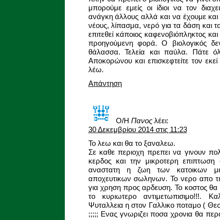
μπορούμε εμείς οι ίδιοι να τον διαχ
ανάγκη άλλους αλλά και να έχουμε και 
νέους, λίπασμα, νερό για τα δάση και 
επιτεθεί κάποιος καφενοβιόπληκτος κα
προηγούμενη φορά. Ο βιολογικός δεν
θάλασσα. Τελεία και παύλα. Πάτε όλ
Αποκορώνου και επισκεφτείτε τον εκεί 
λέω.
Απάντηση
Ο/Η
Πανος
λέει:
30 Δεκεμβρίου 2014 στις 11:23
Το λεω και θα το ξαναλεω.
Σε καθε περιοχη πρεπει να γινουν πολ
κερδος και την μικροτερη επιπτωση 
αναστατη η ζωη των κατοικων με
αποχευτικων σωληνων. Το νερο απο τ
για χρηση προς αρδευση. Το κοστος θα ε
το κυριωτερο αντιμετωπισιμο!!!. Κ
Ψυταλλεια η στον Γαλλικο ποταμο ( Θεσ
;;;;; Ενας γνωριζει ποσα χρονια θα περ