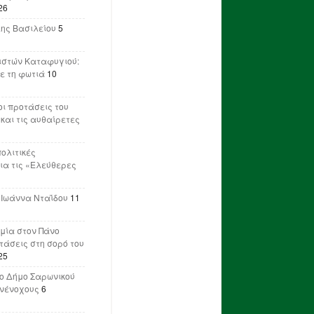
26
λης Βασιλείου
5
ιστών Καταφυγιού:
ε τη φωτιά
10
ι προτάσεις του
 και τις αυθαίρετες
πολιτικές
ια τις «Ελεύθερες
 Ιωάννα Νταΐδου
11
μία στον Πάνο
ετάσεις στη σορό του
25
ο Δήμο Σαρωνικού
υνένοχους
6