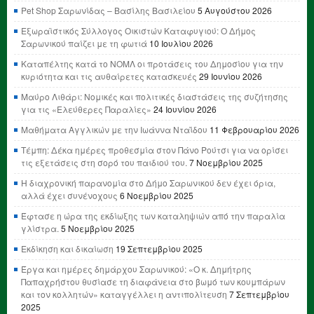
Pet Shop Σαρωνίδας – Βασίλης Βασιλείου
5 Αυγούστου 2026
Εξωραϊστικός Σύλλογος Οικιστών Καταφυγιού: Ο Δήμος
Σαρωνικού παίζει με τη φωτιά
10 Ιουλίου 2026
Καταπέλτης κατά το ΝΟΜΛ οι προτάσεις του Δημοσίου για την
κυριότητα και τις αυθαίρετες κατασκευές
29 Ιουνίου 2026
Μαύρο Λιθάρι: Νομικές και πολιτικές διαστάσεις της συζήτησης
για τις «Ελεύθερες Παραλίες»
24 Ιουνίου 2026
Μαθήματα Αγγλικών με την Ιωάννα Νταΐδου
11 Φεβρουαρίου 2026
Τέμπη: Δέκα ημέρες προθεσμία στον Πάνο Ρούτσι για να ορίσει
τις εξετάσεις στη σορό του παιδιού του.
7 Νοεμβρίου 2025
Η διαχρονική παρανομία στο Δήμο Σαρωνικού δεν έχει όρια,
αλλά έχει συνένοχους
6 Νοεμβρίου 2025
Έφτασε η ώρα της εκδίωξης των καταληψιών από την παραλία
γλίστρα.
5 Νοεμβρίου 2025
Εκδίκηση και δικαίωση
19 Σεπτεμβρίου 2025
Έργα και ημέρες δημάρχου Σαρωνικού: «Ο κ. Δημήτρης
Παπαχρήστου θυσίασε τη διαφάνεια στο βωμό των κουμπάρων
και τον κολλητών» καταγγέλλει η αντιπολίτευση
7 Σεπτεμβρίου
2025