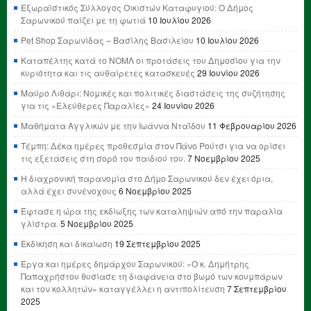
Εξωραϊστικός Σύλλογος Οικιστών Καταφυγιού: Ο Δήμος
Σαρωνικού παίζει με τη φωτιά
10 Ιουλίου 2026
Pet Shop Σαρωνίδας – Βασίλης Βασιλείου
10 Ιουλίου 2026
Καταπέλτης κατά το ΝΟΜΛ οι προτάσεις του Δημοσίου για την
κυριότητα και τις αυθαίρετες κατασκευές
29 Ιουνίου 2026
Μαύρο Λιθάρι: Νομικές και πολιτικές διαστάσεις της συζήτησης
για τις «Ελεύθερες Παραλίες»
24 Ιουνίου 2026
Μαθήματα Αγγλικών με την Ιωάννα Νταΐδου
11 Φεβρουαρίου 2026
Τέμπη: Δέκα ημέρες προθεσμία στον Πάνο Ρούτσι για να ορίσει
τις εξετάσεις στη σορό του παιδιού του.
7 Νοεμβρίου 2025
Η διαχρονική παρανομία στο Δήμο Σαρωνικού δεν έχει όρια,
αλλά έχει συνένοχους
6 Νοεμβρίου 2025
Έφτασε η ώρα της εκδίωξης των καταληψιών από την παραλία
γλίστρα.
5 Νοεμβρίου 2025
Εκδίκηση και δικαίωση
19 Σεπτεμβρίου 2025
Έργα και ημέρες δημάρχου Σαρωνικού: «Ο κ. Δημήτρης
Παπαχρήστου θυσίασε τη διαφάνεια στο βωμό των κουμπάρων
και τον κολλητών» καταγγέλλει η αντιπολίτευση
7 Σεπτεμβρίου
2025