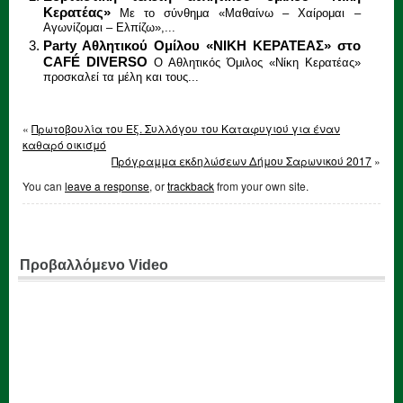
Kερατέας»
Με το σύνθημα «Μαθαίνω – Χαίρομαι –
Αγωνίζομαι – Ελπίζω»,...
Party Αθλητικού Ομίλου «ΝΙΚΗ ΚΕΡΑΤΕΑΣ» στο
CAFÉ DIVERSO
Ο Αθλητικός Όμιλος «Νίκη Κερατέας»
προσκαλεί τα μέλη και τους...
«
Πρωτοβουλία του Εξ. Συλλόγου του Καταφυγιού για έναν
καθαρό οικισμό
Πρόγραμμα εκδηλώσεων Δήμου Σαρωνικού 2017
»
You can
leave a response
, or
trackback
from your own site.
Προβαλλόμενο Video