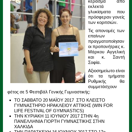
κέρασμα από
εκλεκτά
γλυκίσματα που
πρόσφεραν γονείς
των κοριτσιών.
Τις απονομές των
επαίνων
πραγματοποίησαν
οι προπονήτριες κ.
Μάρκου Αγγελική
και κ. Σαντή
Σοφία.
Αξιοσημείωτο είναι
ότι τα τμήματα
Ρυθμικής θα
συμμετάσχουν
φέτος σε 5 Φεστιβάλ Γενικής Γυμναστικής:
TO ΣΑΒΒΑΤΟ 20 ΜΑΪΟΥ 2017 ΣΤΟ ΚΛΕΙΣΤΟ
ΓΥΜΝΑΣΤΗΡΙΟ ΗΡΑΚΛΕΙΟΥ ΑΤΤΙΚΗΣ (WIN FOR
LIFE FESTIVAL OF GYMNASTICS)
ΤΗΝ ΚΥΡΙΑΚΗ 11 ΙΟΥΝΙΟΥ 2017 ΣΤΗΝ 4η
ΠΑΝΕΛΛΗΝΙΑ ΓΙΟΡΤΗ ΓΥΜΝΑΣΤΙΚΗΣ ΣΤΗΝ
ΧΑΛΚΙΔΑ
ΤΗΝ ΠΑΡΑΣΚΕΥΗ 16 ΙΟΥΝΙΟΥ 2017 ΣΤΟ 17ο