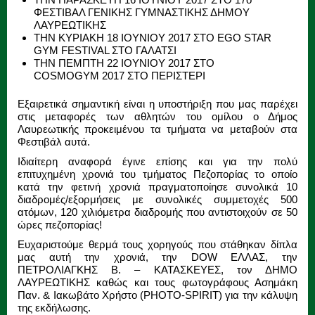
ΦΕΣΤΙΒΑΛ ΓΕΝΙΚΗΣ ΓΥΜΝΑΣΤΙΚΗΣ ΔΗΜΟΥ
ΛΑΥΡΕΩΤΙΚΗΣ
ΤΗΝ ΚΥΡΙΑΚΗ 18 ΙΟΥΝΙΟΥ 2017 ΣΤΟ EGO STAR
GYM FESTIVAL ΣΤΟ ΓΑΛΑΤΣΙ
ΤΗΝ ΠΕΜΠΤΗ 22 ΙΟΥΝΙΟΥ 2017 ΣΤΟ
COSMOGYM 2017 ΣΤΟ ΠΕΡΙΣΤΕΡΙ
Εξαιρετικά σημαντική είναι η υποστήριξη που μας παρέχει
στις μεταφορές των αθλητών του ομίλου ο Δήμος
Λαυρεωτικής προκειμένου τα τμήματα να μεταβούν στα
Φεστιβάλ αυτά.
Ιδιαίτερη αναφορά έγινε επίσης και για την πολύ
επιτυχημένη χρονιά του τμήματος Πεζοπορίας το οποίο
κατά την φετινή χρονιά πραγματοποίησε συνολικά 10
διαδρομές/εξορμήσεις με συνολικές συμμετοχές 500
ατόμων, 120 χιλιόμετρα διαδρομής που αντιστοιχούν σε 50
ώρες πεζοπορίας!
Ευχαριστούμε θερμά τους χορηγούς που στάθηκαν δίπλα
μας αυτή την χρονιά, την DOW ΕΛΛΑΣ, την
ΠΕΤΡΟΛΙΑΓΚΗΣ Β. – ΚΑΤΑΣΚΕΥΕΣ, τον ΔΗΜΟ
ΛΑΥΡΕΩΤΙΚΗΣ καθώς και τους φωτογράφους Ασημάκη
Παν. & Ιακωβάτο Χρήστο (PHOTO-SPIRIT) για την κάλυψη
της εκδήλωσης.