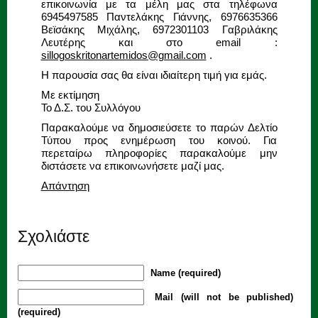
επικοινωνία με τα μέλη μας στα τηλέφωνα
6945497585 Παντελάκης Γιάννης, 6976635366
Βεϊσάκης Μιχάλης, 6972301103 Γαβριλάκης
Λευτέρης και στο email :
sillogoskritonartemidos@gmail.com
.
Η παρουσία σας θα είναι ιδιαίτερη τιμή για εμάς.
Με εκτίμηση
Το Δ.Σ. του Συλλόγου
Παρακαλούμε να δημοσιεύσετε το παρών Δελτίο
Τύπου προς ενημέρωση του κοινού. Για
περεταίρω πληροφορίες παρακαλούμε μην
διστάσετε να επικοινωνήσετε μαζί μας.
Απάντηση
Σχολιάστε
Name (required)
Mail (will not be published)
(required)