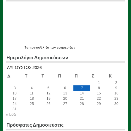
Τα
πρωτοσέλιδα
των εφημερίδων
Ημερολόγιο Δημοσιεύσεων
ΑΎΓΟΥΣΤΟΣ 2026
Δ
Τ
Τ
Π
Π
Σ
Κ
1
2
3
4
5
6
7
8
9
10
11
12
13
14
15
16
17
18
19
20
21
22
23
24
25
26
27
28
29
30
31
« Ιούλ
Πρόσφατες Δημοσιεύσεις