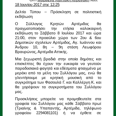
18 Ιουνίου 2017 στις 12:25
Δελτίο Τύπου – Πρόσκληση σε πολιτιστική
εκδήλωση
Ο Σύλλογος Κρητών Αρτέμιδος θα
πραγματοποιήσει την ετήσια καλοκαιρινή
εκδήλωση το Σάββατο 8 Ιουλίου 2017 και ώρα
21:00, στον προαύλιο χώρο των 2ου & 6ου
Δημοτικών σχολείων Αρτέμιδος, Αγ. Ιωάννου και
Άνδρου 10, 8η – 9η στάση Λεωφόρου
Βραυρώνος, Αρτέμιδα Αττικής.
Μια ξεχωριστή βραδιά στην οποία δημότες και
επισκέπτες θα έχουν την ευκαιρία να γευτούν
παραδοσιακά φαγητά και εδέσματα φτιαγμένα με
μεράκι από τα μέλη του Συλλόγου μας, ενώ θα
γλεντήσουμε με κρητική μουσική από το
συγκρότημα των Φασουλά Γ. και Καλλέργη Κ. και
θα χορέψουν τα συγκροτήματα του Συλλόγου
μας.
Προσκλήσεις μπορείτε να προμηθευτείτε στα
γραφεία του Συλλόγου μας κάθε Σάββατο πρωί
(Τριαίνης & Υπαπαντής, Αρτέμιδα, τηλέφωνο
γραφείου 2294081101) ή να έρθετε σε