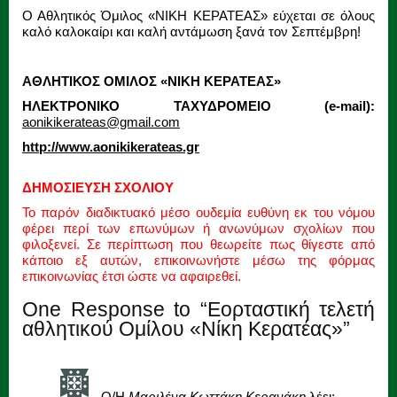
Ο Αθλητικός Όμιλος «ΝΙΚΗ ΚΕΡΑΤΕΑΣ» εύχεται σε όλους
καλό καλοκαίρι και καλή αντάμωση ξανά τον Σεπτέμβρη!
ΑΘΛΗΤΙΚΟΣ ΟΜΙΛΟΣ «ΝΙΚΗ ΚΕΡΑΤΕΑΣ»
ΗΛΕΚΤΡΟΝΙΚΟ ΤΑΧΥΔΡΟΜΕΙΟ (e-mail):
aonikikerateas@gmail.com
http://www.aonikikerateas.gr
ΔΗΜΟΣΙΕΥΣΗ ΣΧΟΛΙΟΥ
Το παρόν διαδικτυακό μέσο ουδεμία ευθύνη εκ του νόμου
φέρει περί των επωνύμων ή ανωνύμων σχολίων που
φιλοξενεί. Σε περίπτωση που θεωρείτε πως θίγεστε από
κάποιο εξ αυτών, επικοινωνήστε μέσω της φόρμας
επικοινωνίας έτσι ώστε να αφαιρεθεί.
One Response to “Εορταστική τελετή
αθλητικού Ομίλου «Νίκη Κερατέας»”
Ο/Η
Μαριλένα Κωττάκη Κερανάκη
λέει: