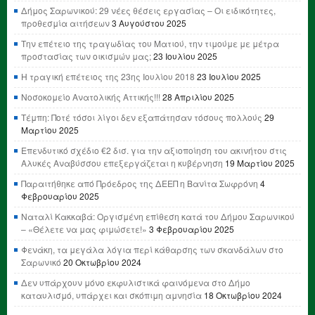
Δήμος Σαρωνικού: 29 νέες θέσεις εργασίας – Οι ειδικότητες,
προθεσμία αιτήσεων
3 Αυγούστου 2025
Την επέτειο της τραγωδίας του Ματιού, την τιμούμε με μέτρα
προστασίας των οικισμών μας;
23 Ιουλίου 2025
Η τραγική επέτειος της 23ης Ιουλίου 2018
23 Ιουλίου 2025
Νοσοκομείο Ανατολικής Αττικής!!!
28 Απριλίου 2025
Τέμπη: Ποτέ τόσοι λίγοι δεν εξαπάτησαν τόσους πολλούς
29
Μαρτίου 2025
Επενδυτικό σχέδιο €2 δισ. για την αξιοποίηση του ακινήτου στις
Αλυκές Αναβύσσου επεξεργάζεται η κυβέρνηση
19 Μαρτίου 2025
Παραιτήθηκε από Πρόεδρος της ΔΕΕΠ η Βανίτα Σωφρόνη
4
Φεβρουαρίου 2025
Ναταλί Κακκαβά: Οργισμένη επίθεση κατά του Δήμου Σαρωνικού
– «Θέλετε να μας φιμώσετε!»
3 Φεβρουαρίου 2025
Φενάκη, τα μεγάλα λόγια περί κάθαρσης των σκανδάλων στο
Σαρωνικό
20 Οκτωβρίου 2024
Δεν υπάρχουν μόνο εκφυλιστικά φαινόμενα στο Δήμο
καταυλισμό, υπάρχει και σκόπιμη αμνησία
18 Οκτωβρίου 2024