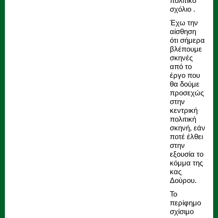
πολιτικό
σχόλιο .
Έχω την
αίσθηση
ότι σήμερα
βλέπουμε
σκηνές
από το
έργο που
θα δούμε
προσεχώς
στην
κεντρική
πολιτική
σκηνή, εάν
ποτέ έλθει
στην
εξουσία το
κόμμα της
κας
Δούρου.
Το
περίφημο
σχίσιμο