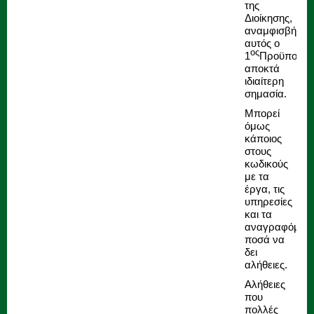
της
Διοίκησης,
αναμφισβήτητ
αυτός ο
ος
1
Προϋπολογ
αποκτά
ιδιαίτερη
σημασία.
Μπορεί
όμως
κάποιος
στους
κωδικούς
με τα
έργα, τις
υπηρεσίες
και τα
αναγραφόμεν
ποσά να
δει
αλήθειες.
Αλήθειες
που
πολλές