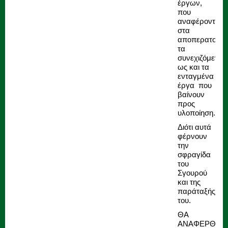
έργων,
που
αναφέρονται
στα
αποπερατούμε
τα
συνεχιζόμενα
ως και τα
ενταγμένα
έργα που
βαίνουν
προς
υλοποίηση.
Διότι αυτά
φέρνουν
την
σφραγίδα
του
Σγουρού
και της
παράταξής
του.
ΘΑ
ΑΝΑΦΕΡΘΩ