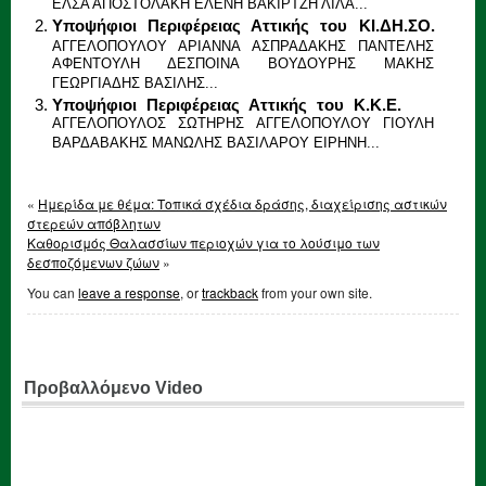
ΕΛΣΑ ΑΠΟΣΤΟΛΑΚΗ ΕΛΕΝΗ ΒΑΚΙΡΤΖΗ ΛΙΛΑ...
Υποψήφιοι Περιφέρειας Αττικής του ΚΙ.ΔΗ.ΣΟ.
ΑΓΓΕΛΟΠΟΥΛΟΥ ΑΡΙΑΝΝΑ ΑΣΠΡΑΔΑΚΗΣ ΠΑΝΤΕΛΗΣ
ΑΦΕΝΤΟΥΛΗ ΔΕΣΠΟΙΝΑ ΒΟΥΔΟΥΡΗΣ ΜΑΚΗΣ
ΓΕΩΡΓΙΑΔΗΣ ΒΑΣΙΛΗΣ...
Υποψήφιοι Περιφέρειας Αττικής του Κ.Κ.Ε.
ΑΓΓΕΛΟΠΟΥΛΟΣ ΣΩΤΗΡΗΣ ΑΓΓΕΛΟΠΟΥΛΟΥ ΓΙΟΥΛΗ
ΒΑΡΔΑΒΑΚΗΣ ΜΑΝΩΛΗΣ ΒΑΣΙΛΑΡΟΥ ΕΙΡΗΝΗ...
«
Ημερίδα με θέμα: Τοπικά σχέδια δράσης, διαχείρισης αστικών
στερεών απόβλητων
Καθορισμός Θαλασσίων περιοχών για το λούσιμο των
δεσποζόμενων ζώων
»
You can
leave a response
, or
trackback
from your own site.
Προβαλλόμενο Video