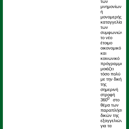
των
μνημονίων
ή
μονομερής
καταγγελία
των
συμφωνιών,
το νέο
έτοιμο
οικονομικό
και
κοινωνικό
πρόγραμμα,
μοιάζει
τόσο πολύ
με την δική
της
σημερινή
στροφή
0
360
στο
θέμα των
παραπλήσιων
δικών της
εξαγγελιών
για τα