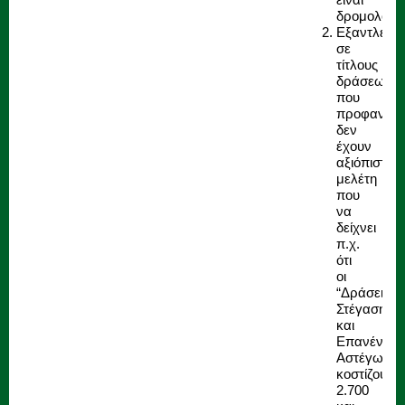
δρομολογη
Εξαντλείται
σε
τίτλους
δράσεων
που
προφανώς
δεν
έχουν
αξιόπιστη
μελέτη
που
να
δείχνει
π.χ.
ότι
οι
“Δράσεις
Στέγασης
και
Επανένταξ
Αστέγων”,
κοστίζουν
2.700