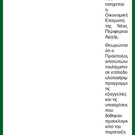
εισηγείται
η
Οικονομική
Επιτροπή
της Νέας
Περιφερειακής
Αρχής.
Θεωρώντας
ότι ο
Προϋπολογισμ
αποτυπώνει,
τουλάχιστον
σε επίπεδο
υλοποιήσιμου
προγραμματισ
τις
εξαγγελίες
και τις
υποσχέσεις
που
δόθηκαν
προεκλογικά
από την
παράταξη