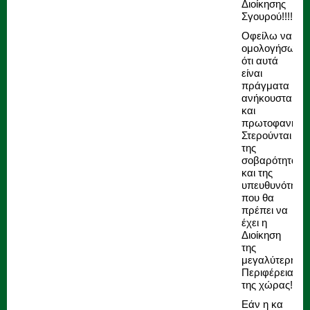
Διοίκησης
Σγουρού!!!!
Οφείλω να
ομολογήσω
ότι αυτά
είναι
πράγματα
ανήκουστα
και
πρωτοφανή.
Στερούνται
της
σοβαρότητας
και της
υπευθυνότητα
που θα
πρέπει να
έχει η
Διοίκηση
της
μεγαλύτερης
Περιφέρειας
της χώρας!
Εάν η κα