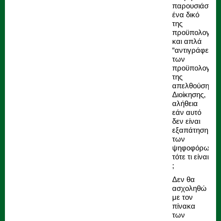
παρουσιάσει
ένα δικό
της
προϋπολογισμ
και απλά
“αντιγράφει”
των
προϋπολογισμ
της
απελθούσης
Διοίκησης,
αλήθεια
εάν αυτό
δεν είναι
εξαπάτηση
των
ψηφοφόρων,
τότε τι είναι
;
Δεν θα
ασχοληθώ
με τον
πίνακα
των