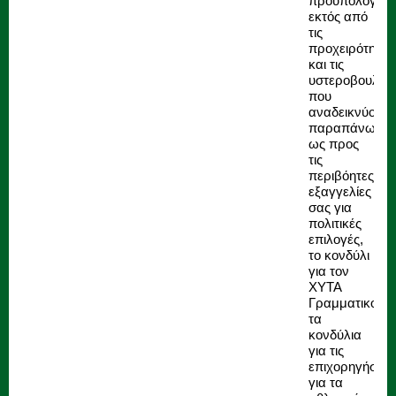
προϋπολογισμ
εκτός από
τις
προχειρότητες
και τις
υστεροβουλίες
που
αναδεικνύοντα
παραπάνω,
ως προς
τις
περιβόητες
εξαγγελίες
σας για
πολιτικές
επιλογές,
το κονδύλι
για τον
ΧΥΤΑ
Γραμματικού,
τα
κονδύλια
για τις
επιχορηγήσεις
για τα