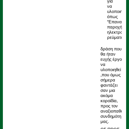
για
να
υλοποιηθο
όπως
“Επανασύν
παροχής
ηλεκτρονικ
ρεύματος”;
δράση που
θα ήταν
ευχής έργο
να
υλοποιηθεί
,που όμως
σήμερα
φαντάζει
σαν μια
ακόμα
κοροϊδία,
προς τον
αναξιοπαθούν
συνδημότη
μας.