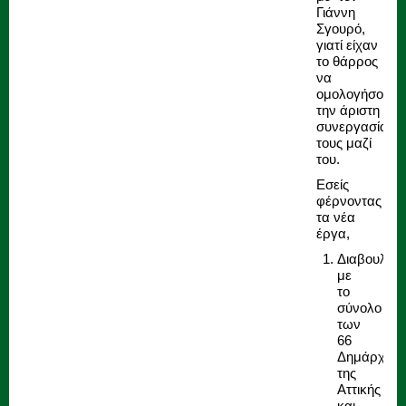
Γιάννη
Σγουρό,
γιατί είχαν
το θάρρος
να
ομολογήσουν
την άριστη
συνεργασία
τους μαζί
του.
Εσείς
φέρνοντας
τα νέα
έργα,
Διαβουλευτ
με
το
σύνολο
των
66
Δημάρχων
της
Αττικής
και