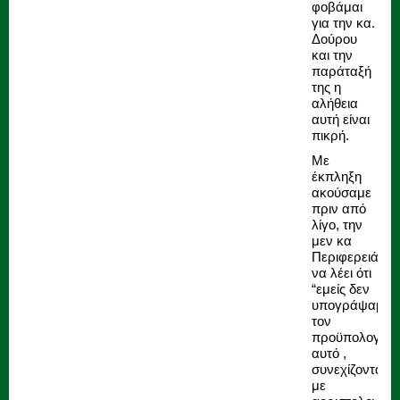
φοβάμαι
για την κα.
Δούρου
και την
παράταξή
της η
αλήθεια
αυτή είναι
πικρή.
Με
έκπληξη
ακούσαμε
πριν από
λίγο, την
μεν κα
Περιφερειάρχη
να λέει ότι
“εμείς δεν
υπογράψαμε“
τον
προϋπολογισμ
αυτό ,
συνεχίζοντας
με