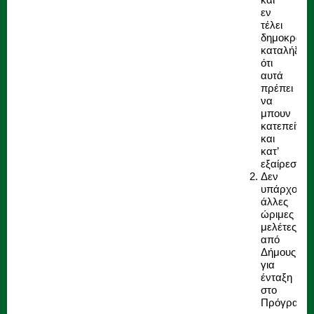
εν
τέλει
δημοκρατι
καταλήξατ
ότι
αυτά
πρέπει
να
μπουν
κατεπείγον
και
κατ’
εξαίρεση.
Δεν
υπάρχουν
άλλες
ώριμες
μελέτες
από
Δήμους
για
ένταξη
στο
Πρόγραμμα