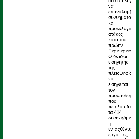
αοριστολογίες
να
επαναλαμβάνε
συνθήματα
και
προεκλογικές
ατάκες
κατά του
πρώην
Περιφερειάρχη
Ο δε ίδιος
εισηγητής
της
πλειοψηφίας,
να
εισηγείται
τον
προϋπολογισμ
που
περιλαμβάνει
τα 414
συνεχιζόμενα
ή
ενταχθέντα
έργα, της