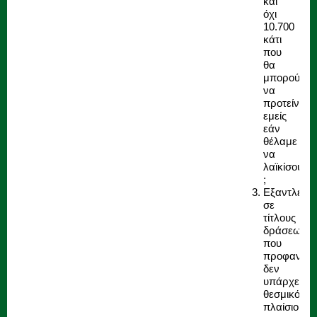
και
όχι
10.700
κάτι
που
θα
μπορούσα
να
προτείνουμ
εμείς
εάν
θέλαμε
να
λαϊκίσουμε
;
Εξαντλείται
σε
τίτλους
δράσεων
που
προφανώς
δεν
υπάρχει
θεσμικό
πλαίσιο