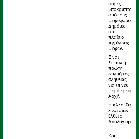
φορές
υποκρύπτοντα
από τους
ψηφοφόρους
Δημότες,
στο
πλαίσιο
της άγρας
ψήφων.
Είναι
λοιπόν η
πρώτη
στιγμή της
αλήθειας
για τη νέα
Περιφερειακή
Αρχή.
Η άλλη, θα
είναι όταν
έλθει ο
Απολογισμός
.
Και