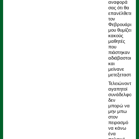
αναφορά
σας ότι θα
επανέλθετε
τον
Φεβρουάριο,
μου θυμίζει
κακούς
μαθητές
που
πιάστηκαν
αδιάβαστοι
και
μείνανε
μετεξεταστέοι.
Τελειώνοντας
αγαπητοί
συνάδελφοι
δεν
μπορώ να
μην μπω
στον
πειρασμό
να κάνω
ένα