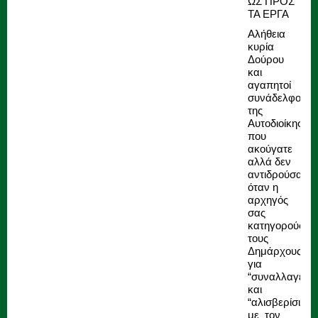
ΩΣ ΠΡΟΣ
ΤΑ ΕΡΓΑ
Αλήθεια
κυρία
Δούρου
και
αγαπητοί
συνάδελφοι
της
Αυτοδιοίκησης
που
ακούγατε
αλλά δεν
αντιδρούσατε
όταν η
αρχηγός
σας
κατηγορούσε
τους
Δημάρχους,
για
“συναλλαγές”
και
“αλισβερίσια”
με τον