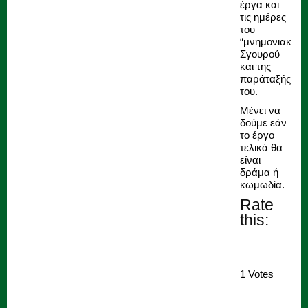
έργα και
τις ημέρες
του
“μνημονιακού”
Σγουρού
και της
παράταξής
του.
Μένει να
δούμε εάν
το έργο
τελικά θα
είναι
δράμα ή
κωμωδία.
Rate
this:
1 Votes