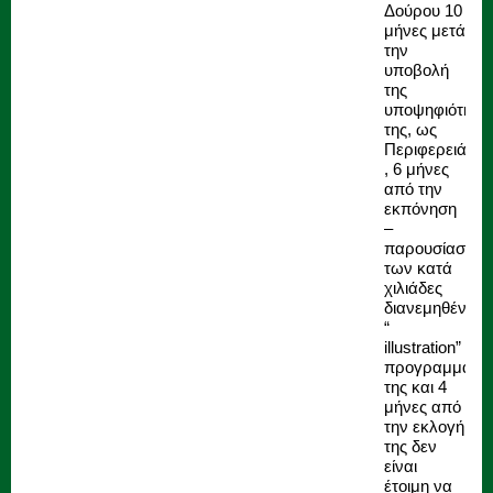
Δούρου 10
μήνες μετά
την
υποβολή
της
υποψηφιότητά
της, ως
Περιφερειάρχ
, 6 μήνες
από την
εκπόνηση
–
παρουσίαση
των κατά
χιλιάδες
διανεμηθέντω
“
illustration”
προγραμμάτω
της και 4
μήνες από
την εκλογή
της δεν
είναι
έτοιμη να