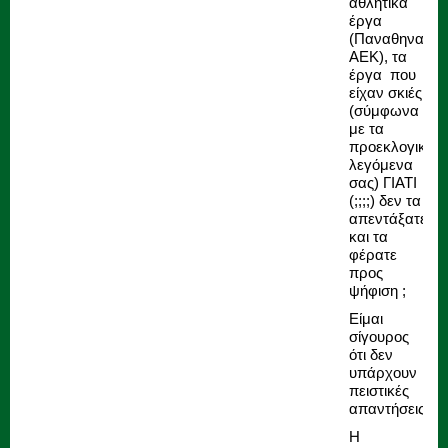
αθλητικά
έργα
(Παναθηναϊκό,
ΑΕΚ), τα
έργα που
είχαν σκιές
(σύμφωνα
με τα
προεκλογικά
λεγόμενα
σας) ΓΙΑΤΙ
(;;;;) δεν τα
απεντάξατε
και τα
φέρατε
προς
ψήφιση ;
Είμαι
σίγουρος
ότι δεν
υπάρχουν
πειστικές
απαντήσεις.
Η