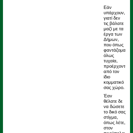
Εάν
υπάρχουν,
γιατί δεν
τις βάλατε
μαζί με τα
έργα των
Δήμων,
που όπως
φαντάζομαι,
όλως
τυχαία,
προέρχονται
από τον
ίδιο
κομματικό
σας χώρο.
Έαν
θέλατε δε
να δώσετε
το δικό σας
στίγμα,
όπως λέτε,
στον