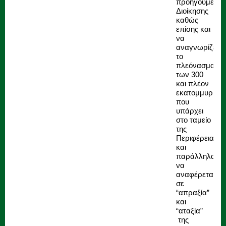
προηγούμενης
Διοίκησης
καθώς
επίσης και
να
αναγνωρίζει
το
πλεόνασμα
των 300
και πλέον
εκατομμυρίων
που
υπάρχει
στο ταμείο
της
Περιφέρειας
και
παράλληλα
να
αναφέρεται
σε
“απραξία”
και
“αταξία”
της