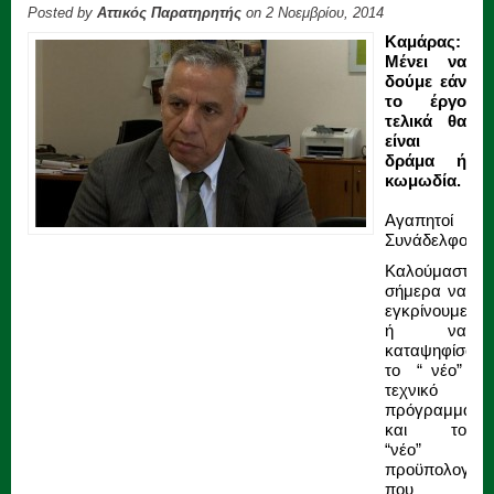
Posted by
Αττικός Παρατηρητής
on 2 Νοεμβρίου, 2014
Καμάρας:
Μένει να
δούμε εάν
το έργο
τελικά θα
είναι
δράμα ή
κωμωδία.
Αγαπητοί
Συνάδελφοι,
Καλούμαστε
σήμερα να
εγκρίνουμε
ή να
καταψηφίσου
το “ νέο”
τεχνικό
πρόγραμμα
και το
“νέο”
προϋπολογισμ
που