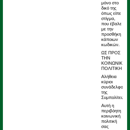
μόνο στο
δικό της
όπως είπε
στίγμα,
που έβαλε
με την
προσθήκη
κάποιων
κωδικών.
ΩΣ ΠΡΟΣ
ΤΗΝ
ΚΟΙΝΩΝΙΚΗ
ΠΟΛΙΤΙΚΗ
Αλήθεια
κύριοι
συνάδελφοι
της
Συμπολίτευση
Αυτή η
περιβόητη
κοινωνική
πολιτική
σας