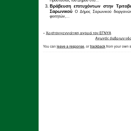
Προστασίας του Δήμου στο...
Βράβευση επιτυχόντων στην Τριτοβ
Σαρωνικού
Ο Δήμος Σαρωνικού διοργανώ
φοιτητών,...
«
Χριστουγεννιάτικη αγορά του ΕΓΝΥΑ
Αγωγός όμβριων υδά
You can
leave a response
, or
trackback
from your own s