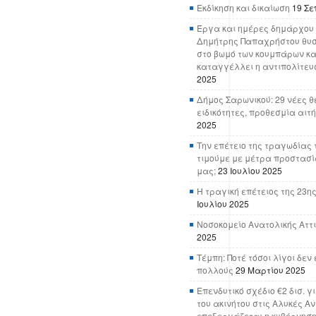
Εκδίκηση και δικαίωση
19 Σε
Έργα και ημέρες δημάρχου 
Δημήτρης Παπαχρήστου θυσ
στο βωμό των κουμπάρων κα
καταγγέλλει η αντιπολίτευ
2025
Δήμος Σαρωνικού: 29 νέες θ
ειδικότητες, προθεσμία αιτ
2025
Την επέτειο της τραγωδίας 
τιμούμε με μέτρα προστασί
μας;
23 Ιουλίου 2025
Η τραγική επέτειος της 23ης
Ιουλίου 2025
Νοσοκομείο Ανατολικής Αττικ
2025
Τέμπη: Ποτέ τόσοι λίγοι δε
πολλούς
29 Μαρτίου 2025
Επενδυτικό σχέδιο €2 δισ. γ
του ακινήτου στις Αλυκές Α
επεξεργάζεται η κυβέρνησ