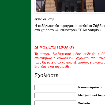
εκπαίδευση».
Η εκδήλωση θα πραγματοποιηθεί το Σάββατο
στο χώρο του Αμφιθεάτρου ΕΠΑΛ Λαυρίου.
ΔΗΜΟΣΙΕΥΣΗ ΣΧΟΛΙΟΥ
Το παρόν διαδικτυακό μέσο ουδεμία ευθ
επωνύμων ή ανωνύμων σχολίων που φιλοξ
πως θίγεστε από κάποιο εξ αυτών, επικοινω
έτσι ώστε να αφαιρεθεί.
Σχολιάστε
Name (required)
Mail (will not be p
Website