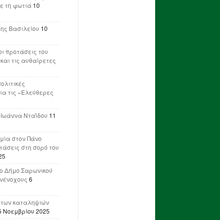
ε τη φωτιά
10
λης Βασιλείου
10
ι προτάσεις του
 και τις αυθαίρετες
πολιτικές
ια τις «Ελεύθερες
 Ιωάννα Νταΐδου
11
μία στον Πάνο
ετάσεις στη σορό του
25
ο Δήμο Σαρωνικού
υνένοχους
6
 των καταληψιών
5 Νοεμβρίου 2025