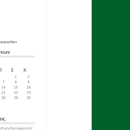
εφημερίδων
σεων
Π
Σ
Κ
1
2
7
8
9
14
15
16
21
22
23
28
29
30
εις
ιστών Καταφυγιού: