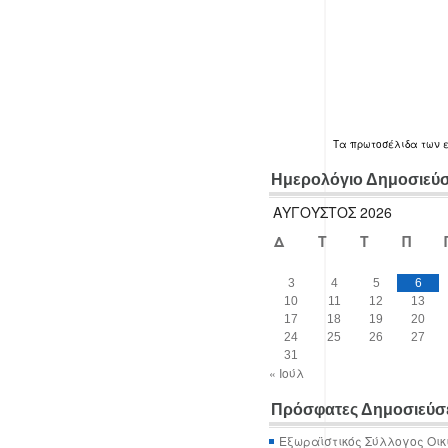
Τα
πρωτοσέλιδα
των 
Ημερολόγιο Δημοσιεύ
ΑΎΓΟΥΣΤΟΣ 2026
Δ
Τ
Τ
Π
3
4
5
6
10
11
12
13
17
18
19
20
24
25
26
27
31
« Ιούλ
Πρόσφατες Δημοσιεύσ
Εξωραϊστικός Σύλλογος Οικ