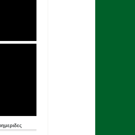
φημεριδες