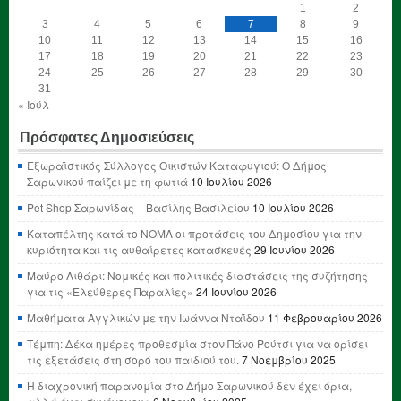
1
2
3
4
5
6
7
8
9
10
11
12
13
14
15
16
17
18
19
20
21
22
23
24
25
26
27
28
29
30
31
« Ιούλ
Πρόσφατες Δημοσιεύσεις
Εξωραϊστικός Σύλλογος Οικιστών Καταφυγιού: Ο Δήμος
Σαρωνικού παίζει με τη φωτιά
10 Ιουλίου 2026
Pet Shop Σαρωνίδας – Βασίλης Βασιλείου
10 Ιουλίου 2026
Καταπέλτης κατά το ΝΟΜΛ οι προτάσεις του Δημοσίου για την
κυριότητα και τις αυθαίρετες κατασκευές
29 Ιουνίου 2026
Μαύρο Λιθάρι: Νομικές και πολιτικές διαστάσεις της συζήτησης
για τις «Ελεύθερες Παραλίες»
24 Ιουνίου 2026
Μαθήματα Αγγλικών με την Ιωάννα Νταΐδου
11 Φεβρουαρίου 2026
Τέμπη: Δέκα ημέρες προθεσμία στον Πάνο Ρούτσι για να ορίσει
τις εξετάσεις στη σορό του παιδιού του.
7 Νοεμβρίου 2025
Η διαχρονική παρανομία στο Δήμο Σαρωνικού δεν έχει όρια,