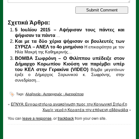
Σχετικά Άρθρα:
5 Ιουλίου 2015 – Αψήφισαν τους πάντες και
ψήφισαν τα πάντα
...
Και με τα δύο χέρια ψήφισαν οι βουλευτές των
ΣΥΡΙΖΑ – ΑΝΕΛ το 4ο μνημόνιο
Η επικαιρότητα με τον
Ηλία Μακρή της Καθημερινής...
ΒΟΜΒΑ Σωφρόνη – Ο Φιλίππου υπέδειξε στον
Δήμαρχο Κορωπίου Κιούση να παρέμβει υπέρ
του ΚΕΛ στην Γερακίνα (VIDEO)
Βόμβα μεγατόνων
έριξε ο Δήμαρχος Σαρωνικού κ. Σωφρόνης, στην
συνεδρίαση...
Tags:
Αλαζονεία - Αυταρχισμός - Αμετροέπεια
«
ΕΓΝΥΑ: Ευχαριστήρια ανακοίνωση προς την Κοινωνική Στήριξη
Χωρίς νερό η Κερατέα την επόμενη εβδομάδα
»
You can
leave a response
, or
trackback
from your own site.