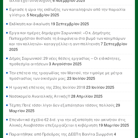
αλλά έχει συνένοχους
6 Νοεμβρίου 2025
Έφτασε η ώρα της εκδίωξης των καταληψιών από την παραλία
γλίστρα.
5 Νοεμβρίου 2025
Εκδίκηση και δικαίωση
19 Σεπτεμβρίου 2025
Έργα και ημέρες δημάρχου Σαρωνικού: «Ο κ. Δημήτρης
Παπαχρήστου θυσίασε τη διαφάνεια στο βωμό των κουμπάρων
και τον κολλητών» καταγγέλλει η αντιπολίτευση
7 Σεπτεμβρίου
2025
Δήμος Σαρωνικού: 29 νέες θέσεις εργασίας – Οι ειδικότητες,
προθεσμία αιτήσεων
3 Αυγούστου 2025
Την επέτειο της τραγωδίας του Ματιού, την τιμούμε με μέτρα
προστασίας των οικισμών μας;
23 Ιουλίου 2025
Η τραγική επέτειος της 23ης Ιουλίου 2018
23 Ιουλίου 2025
Νοσοκομείο Ανατολικής Αττικής!!!
28 Απριλίου 2025
Τέμπη: Ποτέ τόσοι λίγοι δεν εξαπάτησαν τόσους πολλούς
29
Μαρτίου 2025
Επενδυτικό σχέδιο €2 δισ. για την αξιοποίηση του ακινήτου στις
Αλυκές Αναβύσσου επεξεργάζεται η κυβέρνηση
19 Μαρτίου 2025
Παραιτήθηκε από Πρόεδρος της ΔΕΕΠ η Βανίτα Σωφρόνη
4