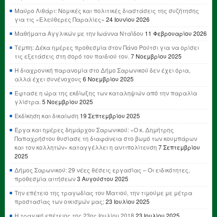
Μαύρο Λιθάρι: Νομικές και πολιτικές διαστάσεις της συζήτησης
για τις «Ελεύθερες Παραλίες»
24 Ιουνίου 2026
Μαθήματα Αγγλικών με την Ιωάννα Νταΐδου
11 Φεβρουαρίου 2026
Τέμπη: Δέκα ημέρες προθεσμία στον Πάνο Ρούτσι για να ορίσει
τις εξετάσεις στη σορό του παιδιού του.
7 Νοεμβρίου 2025
Η διαχρονική παρανομία στο Δήμο Σαρωνικού δεν έχει όρια,
αλλά έχει συνένοχους
6 Νοεμβρίου 2025
Έφτασε η ώρα της εκδίωξης των καταληψιών από την παραλία
γλίστρα.
5 Νοεμβρίου 2025
Εκδίκηση και δικαίωση
19 Σεπτεμβρίου 2025
Έργα και ημέρες δημάρχου Σαρωνικού: «Ο κ. Δημήτρης
Παπαχρήστου θυσίασε τη διαφάνεια στο βωμό των κουμπάρων
και τον κολλητών» καταγγέλλει η αντιπολίτευση
7 Σεπτεμβρίου
2025
Δήμος Σαρωνικού: 29 νέες θέσεις εργασίας – Οι ειδικότητες,
προθεσμία αιτήσεων
3 Αυγούστου 2025
Την επέτειο της τραγωδίας του Ματιού, την τιμούμε με μέτρα
προστασίας των οικισμών μας;
23 Ιουλίου 2025
Η τραγική επέτειος της 23ης Ιουλίου 2018
23 Ιουλίου 2025