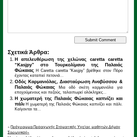
Σχετικά Άρθρα:
Η απελευθέρωση της χελώνας caretta caretta
“Κasjpy” στο Τουρκολίμανο της Παλαιάς
Φώκαιας
Η Caretta caretta “Κasjpy” βρέθηκε στον Πόρο
έχοντας καταπιεί πετονιά...
Οδός Καρμανιόλας, Διασταύρωση Αναβύσσου &
Παλαιάς Φώκαιας
Μια οδό σκέτη καρμανιόλα για
εποχούμενους και πεζούς, ταλαιπωρεί ολόκληρες...
Η χωματερή της Παλαιάς Φώκαιας καπνίζει και
πάλι
Η χωματερή της Παλαιάς Φώκαιας καπνίζει και πάλι.
Καίγονται τα...
«
Πρόγραμμα Προαγωγής Στοματικής Υγείας μαθητών Δήμου
Σαρωνικού»