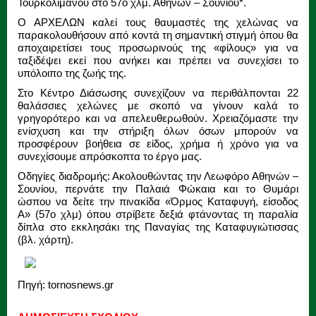
Τουρκολίμανου στο 57ο χλμ. Αθηνών – Σουνίου*.
Ο ΑΡΧΕΛΩΝ καλεί τους θαυμαστές της χελώνας να
παρακολουθήσουν από κοντά τη σημαντική στιγμή όπου θα
αποχαιρετίσει τους προσωρινούς της «φίλους» για να
ταξιδέψει εκεί που ανήκει και πρέπει να συνεχίσει το
υπόλοιπο της ζωής της.
Στο Κέντρο Διάσωσης συνεχίζουν να περιθάλπονται 22
θαλάσσιες χελώνες με σκοπό να γίνουν καλά το
γρηγορότερο και να απελευθερωθούν. Χρειαζόμαστε την
ενίσχυση και την στήριξη όλων όσων μπορούν να
προσφέρουν βοήθεια σε είδος, χρήμα ή χρόνο για να
συνεχίσουμε απρόσκοπτα το έργο μας.
Οδηγίες διαδρομής: Ακολουθώντας την Λεωφόρο Αθηνών –
Σουνίου, περνάτε την Παλαιά Φώκαια και το Θυμάρι
ώσπου να δείτε την πινακίδα «Όρμος Καταφυγή, είσοδος
Α» (57ο χλμ) όπου στρίβετε δεξιά φτάνοντας τη παραλία
δίπλα στο εκκλησάκι της Παναγίας της Καταφυγιώτισσας
(βλ. χάρτη).
Πηγή: tornosnews.gr