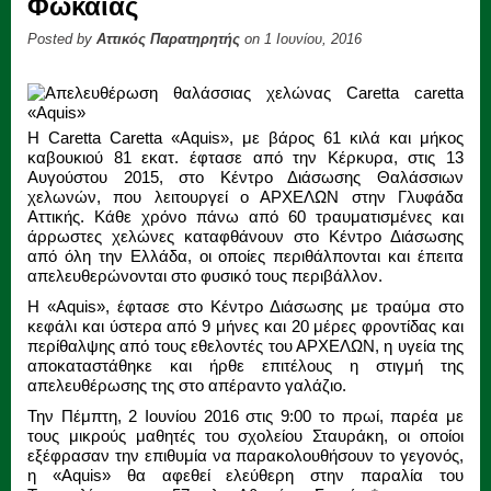
Φώκαιας
Posted by
Αττικός Παρατηρητής
on 1 Ιουνίου, 2016
Η Caretta Caretta «Aquis», με βάρος 61 κιλά και μήκος
καβουκιού 81 εκατ. έφτασε από την Κέρκυρα, στις 13
Αυγούστου 2015, στο Κέντρο Διάσωσης Θαλάσσιων
χελωνών, που λειτουργεί ο ΑΡΧΕΛΩΝ στην Γλυφάδα
Αττικής. Κάθε χρόνο πάνω από 60 τραυματισμένες και
άρρωστες χελώνες καταφθάνουν στο Κέντρο Διάσωσης
από όλη την Ελλάδα, οι οποίες περιθάλπονται και έπειτα
απελευθερώνονται στο φυσικό τους περιβάλλον.
Η «Aquis», έφτασε στο Κέντρο Διάσωσης με τραύμα στο
κεφάλι και ύστερα από 9 μήνες και 20 μέρες φροντίδας και
περίθαλψης από τους εθελοντές του ΑΡΧΕΛΩΝ, η υγεία της
αποκαταστάθηκε και ήρθε επιτέλους η στιγμή της
απελευθέρωσης της στο απέραντο γαλάζιο.
Την Πέμπτη, 2 Ιουνίου 2016 στις 9:00 το πρωί, παρέα με
τους μικρούς μαθητές του σχολείου Σταυράκη, οι οποίοι
εξέφρασαν την επιθυμία να παρακολουθήσουν το γεγονός,
η «Aquis» θα αφεθεί ελεύθερη στην παραλία του