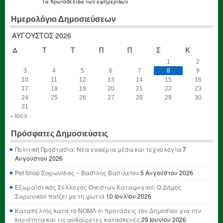
Τα
πρωτοσέλιδα
των εφημερίδων
Ημερολόγιο Δημοσιεύσεων
ΑΎΓΟΥΣΤΟΣ 2026
Δ
Τ
Τ
Π
Π
Σ
Κ
1
2
3
4
5
6
7
8
9
10
11
12
13
14
15
16
17
18
19
20
21
22
23
24
25
26
27
28
29
30
31
« Ιούλ
Πρόσφατες Δημοσιεύσεις
Πολιτική Προστασία: Νέα εναέρια μέσα και τεχνολογία
7
Αυγούστου 2026
Pet Shop Σαρωνίδας – Βασίλης Βασιλείου
5 Αυγούστου 2026
Εξωραϊστικός Σύλλογος Οικιστών Καταφυγιού: Ο Δήμος
Σαρωνικού παίζει με τη φωτιά
10 Ιουλίου 2026
Καταπέλτης κατά το ΝΟΜΛ οι προτάσεις του Δημοσίου για την
κυριότητα και τις αυθαίρετες κατασκευές
29 Ιουνίου 2026