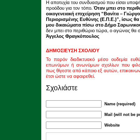
Η αποτυχία του συνδυασμού που είσαι υποψήφ
προόδου για τον τόπο.
Όταν μπει στο περιθ
οικογενειακή επιχείρηση “Βανίτα – Γιώργ
Περιορισμένης Ευθύνης (Ε.Π.Ε.)”, ίσως θα
μου δικαιώματα πίσω στο Δήμο Σαρωνικού
δεν μπει στο περιθώριο τώρα, ο αγώνας θα συν
Άγγελος Φραγκόπουλος
ΔΗΜΟΣΙΕΥΣΗ ΣΧΟΛΙΟΥ
Το παρόν διαδικτυακό μέσο ουδεμία ευθ
επωνύμων ή ανωνύμων σχολίων που φιλοξ
πως θίγεστε από κάποιο εξ αυτών, επικοινω
έτσι ώστε να αφαιρεθεί.
Σχολιάστε
Name (required)
Mail (will not be p
Website