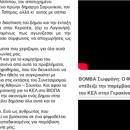
ιλίππου, τον αποτυχημένο
μένο πρώην δήμαρχο Σαρωνικού, τον
Τσίπρας, αλλά κι΄ αυτός με σάπια
ν διάσπαση του Δήμου και την ένταξη
στην Κερατέα, (όχι το Λαγονήσι).
πομένως πως αγωνίζεσαι με την
ποίο συμφωνείς να αποχωρήσεις ως
σα που χειρίζομαι, για όλα αυτά
νωνίας μας.
 και για το κοιμητήριο του
 κανένα από αυτά τα προβλήματα,
ψηφοθηρίας, που τον διευκολύνει να
δεν ήθελε να συγκρουστεί με
ΒΟΜΒΑ Σωφρόνη: Ο Φ
ο στις εκτάσεις του Συνεταιρισμού
της Αθηνών – Σουνίου. Και αφού τα
υπέδειξε την παρέμβασ
πρόταση) για το ΚΕΛ στο ΒΙΟΠΑ
του ΚΕΛ στην Γερακίν
 την οικονομία ενός Δήμου στην
ίλει δημόσια όλα αυτά και τα
ία. Εσύ ως άνθρωπος που
εί να βρίσκεσαι σε ένα ψηφοδέλτιο
ίο καταδικασμένος για παράβαση
νία μας;