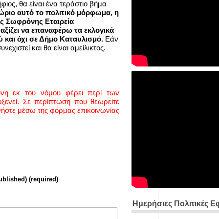
ιος, θα είναι ένα τεράστιο βήμα
ώριο αυτό το πολιτικό μόρφωμα, η
ος Σωφρόνης Εταιρεία
 αξίζει να επαναφέρω τα εκλογικά
 και όχι σε Δήμο Καταυλισμό.
Εάν
εχιστεί και θα είναι αμείλικτος.
ύνη εκ του νόμου φέρει περί των
ενεί. Σε περίπτωση που θεωρείτε
νήστε μέσω της φόρμας επικοινωνίας
ublished) (required)
Ημερήσιες Πολιτικές Ε