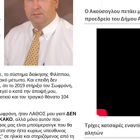
Ο Ακούσογλου πετάει 
,
προεδρείο του Δήμου
ι
.
ε, το σύστημα διοίκησης Φιλίππου,
ακό μέτωπο. Και επειδή δεν
ότι το 2019 στήριξα τον Σωφρόνη,
εγεί ο κατά την άποψή μου,
τιού και τον τραγικό θάνατο 104
Σωφρόνη, ήταν ΛΑΘΟΣ μου γιατί
ΔΕΝ
 ΚΑΚΟ
, αλλά μόνο αυτόν που
ήφος μας είναι μπούμερανγκ που θα
Τρίχες κατσαρές εναντ
ιατί στην ήττα κυρίως υπεύθυνος
αλητών
ος” σε ηλικία και στηριζόμενος από τη