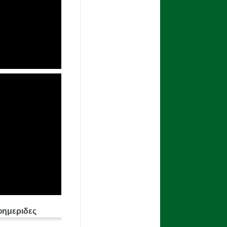
φημεριδες