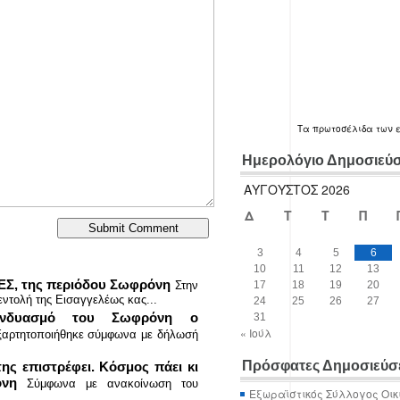
Τα
πρωτοσέλιδα
των 
Ημερολόγιο Δημοσιεύ
ΑΎΓΟΥΣΤΟΣ 2026
Δ
Τ
Τ
Π
3
4
5
6
10
11
12
13
ΚΕΣ, της περιόδου Σωφρόνη
17
18
19
20
Στην
ντολή της Εισαγγελέως κας...
24
25
26
27
συνδυασμό του Σωφρόνη ο
31
« Ιούλ
ξαρτητοποιήθηκε σύμφωνα με δήλωσή
Πρόσφατες Δημοσιεύσ
ς επιστρέφει. Κόσμος πάει κι
όνη
Σύμφωνα με ανακοίνωση του
Εξωραϊστικός Σύλλογος Οικ