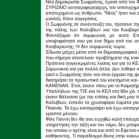
Νέα Δημοκρατία Σωφρόνης, έχασε από τον Φ
ΣΥΡΙΖΑΙΟ αντιπεριφερειάρχη, τον αποτυχη
αποτυχημένο ως άνθρωπο. “Νέος” ήταν και ο 
μυαλά). Κάνε συγκρίσεις.
Ο Σωφρόνης σε συνέντευξή του, πρότεινε τη
της πόλης των Καλυβίων και του Κουβαρά 
Φαντάζομαι ότι συμφωνείς με αυτό; Ε
υποψηφιότητά σου για ένα δήμο από τον ο
Κουβαριώτης; Ή δεν συμφωνείς τώρα;
Έδωσα μάχες μέσα από τα δημοσιογραφικά μέ
που σήμερα αποτελούν προβλήματα της κοι
Πρότεινα συγκεκριμένες λύσεις και για το ΚΕΛ
Σαρωνικού και για πολλά άλλα. Δεν λύθηκε
γιατί ο Σωφρόνης ήταν και είναι έρμαιο της 
διατηρήσει τα προσωπικά του κεκτημένα και 
ΚΑΝΕΝΑΝ. Έτσι, έκανε πίσω για το Κοιμητήρι
Υπαλλήλων της ΤτΕ και το ΚΕΛ στο 60ο χιλ. 
έκανε θάλασσα (με την επίσης και δική μου 
Καλυβίων, έστειλε τα χρυσοφόρα λύματα για
Παιανία. Τα έχω καταγράψει και έχω καταγγε
γραπτά μένουν.
Φίλε Γιάννη δεν θα σου ευχηθώ καλή επιτυχ
υπηρέτησες την τάξη και τον νόμο, δεν μπορ
του οποίου ο ηγέτης είναι και από το Εφετε
καθήκοντος. Τι παράδειγμα δίνεις στην κοινω