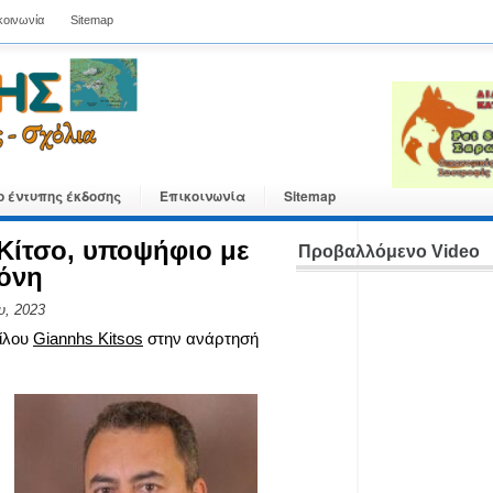
κοινωνία
Sitemap
ο έντυπης έκδοσης
Επικοινωνία
Sitemap
 Κίτσο, υποψήφιο με
Προβαλλόμενο Video
όνη
υ, 2023
ίλου
Giannhs Kitsos
στην ανάρτησή