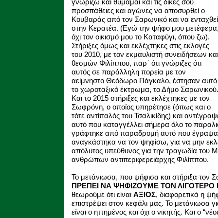
γνωρίζω και θυμάμαι και τις δικές σου
προσπάθειες και αγώνες να αποσυρθεί ο
Κουβαράς από τον Σαρωνικό και να ενταχθεί
στην Κερατέα. (Εγώ την ψήφο μου μετέφερα
όχι τον οικισμό μου το Καταφύγι, όπου ζω).
Στήριξες όμως και εκλέχτηκες στις εκλογές
του 2010, με τον εκμαυλιστή συνειδήσεων κα
θεσμών Φιλίππου, παρ΄ ότι γνώριζες ότι
αυτός σε παράλληλη πορεία με τον
αείμνηστο Θεόδωρο Πάγκαλο, έστησαν αυτό
το χωροταξικό έκτρωμα, το Δήμο Σαρωνικού
Και το 2015 στήριξες και εκλέχτηκες με τον
Σωφρόνη, ο οποίος υπηρέτησε (όπως και ο
τότε αντίπαλός του Τσαλικίδης) και αντέγραψ
αυτό που καταγγέλλει σήμερα όλο το παραλι
γράφτηκε από παραδρομή αυτό που έγραψα, 
αναγκάστηκα να τον ψηφίσω, για να μην εκλ
απόλυτος υπεύθυνος για την τραγωδία του Μα
ανθρώπων αντιπεριφερειάρχης Φιλίππου.
Το μετάνιωσα, που ψήφισα και στήριξα τον 
ΠΡΕΠΕΙ ΝΑ ΨΗΦΙΖΟΥΜΕ ΤΟΝ ΛΙΓΟΤΕΡΟ
θεωρούμε ότι είναι
ΑΞΙΟΣ
, διαφορετικά η ψ
επιστρέψει στον κεφάλι μας. Το μετάνιωσα γ
είναι ο ηττημένος και όχι ο νικητής. Και ο “νέ