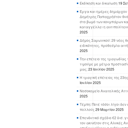
Εκδίκηση και δικαίωση
19 Σε
Έργα και ημέρες δημάρχου 
Δημήτρης Παπαχρήστου θυσ
στο βωμό των κουμπάρων κα
καταγγέλλει η αντιπολίτευ
2025
Δήμος Σαρωνικού: 29 νέες θ
ειδικότητες, προθεσμία αιτ
2025
Την επέτειο της τραγωδίας 
τιμούμε με μέτρα προστασί
μας;
23 Ιουλίου 2025
Η τραγική επέτειος της 23ης
Ιουλίου 2025
Νοσοκομείο Ανατολικής Αττικ
2025
Τέμπη: Ποτέ τόσοι λίγοι δε
πολλούς
29 Μαρτίου 2025
Επενδυτικό σχέδιο €2 δισ. γ
του ακινήτου στις Αλυκές Α
επεξεργάζεται η κυβέρνησ