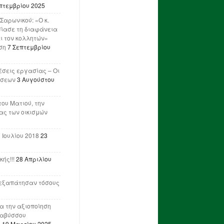
πτεμβρίου 2025
Σαρωνικού: «Ο κ.
ίασε τη διαφάνεια
ι τον κολλητών»
ση
7 Σεπτεμβρίου
έσεις εργασίας – Οι
ήσεων
3 Αυγούστου
του Ματιού, την
ας των οικισμών
 Ιουλίου 2018
23
ής!!!
28 Απριλίου
ν εξαπάτησαν τόσους
ια την αξιοποίηση
ναβύσσου
η
19 Μαρτίου 2025