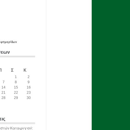
εφημερίδων
σεων
Π
Σ
Κ
1
2
7
8
9
14
15
16
21
22
23
28
29
30
εις
ιστών Καταφυγιού: