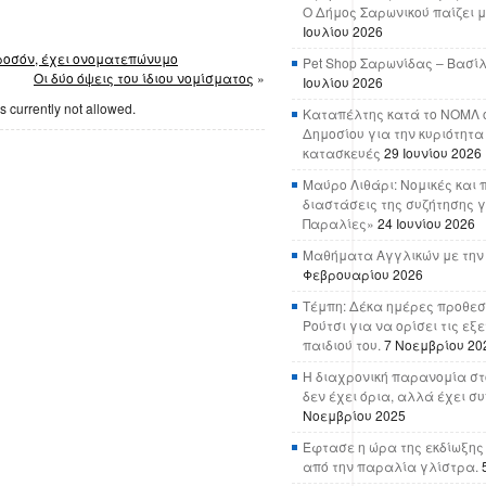
Ο Δήμος Σαρωνικού παίζει μ
Ιουλίου 2026
προσόν, έχει ονοματεπώνυμο
Pet Shop Σαρωνίδας – Βασί
Οι δύο όψεις του ίδιου νομίσματος
»
Ιουλίου 2026
s currently not allowed.
Καταπέλτης κατά το ΝΟΜΛ ο
Δημοσίου για την κυριότητα
κατασκευές
29 Ιουνίου 2026
Μαύρο Λιθάρι: Νομικές και 
διαστάσεις της συζήτησης γ
Παραλίες»
24 Ιουνίου 2026
Μαθήματα Αγγλικών με την
Φεβρουαρίου 2026
Τέμπη: Δέκα ημέρες προθεσ
Ρούτσι για να ορίσει τις εξ
παιδιού του.
7 Νοεμβρίου 20
Η διαχρονική παρανομία στ
δεν έχει όρια, αλλά έχει σ
Νοεμβρίου 2025
Έφτασε η ώρα της εκδίωξης
από την παραλία γλίστρα.