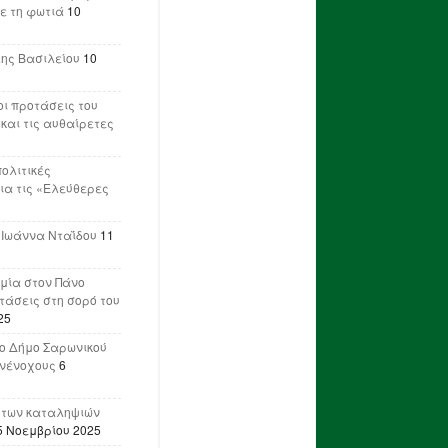
ε τη φωτιά
10
λης Βασιλείου
10
ι προτάσεις του
 και τις αυθαίρετες
πολιτικές
ια τις «Ελεύθερες
 Ιωάννα Νταΐδου
11
μία στον Πάνο
ετάσεις στη σορό του
25
ο Δήμο Σαρωνικού
υνένοχους
6
 των καταληψιών
5 Νοεμβρίου 2025