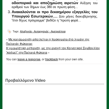
οδοιπορικά και αποζημιώση αιρετών
Αύξηση του
αριθμού των δήμων έως 380 σε πρώτη φάση...
Ανακαλούνται οι προ δεκαημέρου εξαγγελίες του
Υπουργού Εσωτερικών….
Δύο μήνες διακυβέρνησης,
“έτσι δίχως πρόγραμμα” βαδίζει η “πρώτη φορά...
Tags:
Αλαζονεία - Αυταρχισμός - Αμετροέπεια
«
Με κατάρρευση απειλείται η προκυμαία στο λιμάνι της
Παλαιάς Φώκαιας
Η γραφίστικη ρύπανση, με την ανοχή του Κοινοτικού Συμβουλίου
“κοσμεί” την Παλαιά Φώκαια
»
You can
leave a response
, or
trackback
from your own site.
Προβαλλόμενο Video