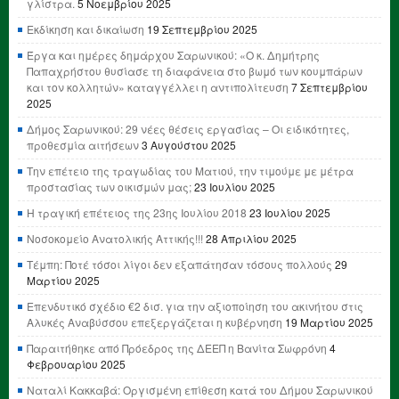
γλίστρα.
5 Νοεμβρίου 2025
Εκδίκηση και δικαίωση
19 Σεπτεμβρίου 2025
Έργα και ημέρες δημάρχου Σαρωνικού: «Ο κ. Δημήτρης
Παπαχρήστου θυσίασε τη διαφάνεια στο βωμό των κουμπάρων
και τον κολλητών» καταγγέλλει η αντιπολίτευση
7 Σεπτεμβρίου
2025
Δήμος Σαρωνικού: 29 νέες θέσεις εργασίας – Οι ειδικότητες,
προθεσμία αιτήσεων
3 Αυγούστου 2025
Την επέτειο της τραγωδίας του Ματιού, την τιμούμε με μέτρα
προστασίας των οικισμών μας;
23 Ιουλίου 2025
Η τραγική επέτειος της 23ης Ιουλίου 2018
23 Ιουλίου 2025
Νοσοκομείο Ανατολικής Αττικής!!!
28 Απριλίου 2025
Τέμπη: Ποτέ τόσοι λίγοι δεν εξαπάτησαν τόσους πολλούς
29
Μαρτίου 2025
Επενδυτικό σχέδιο €2 δισ. για την αξιοποίηση του ακινήτου στις
Αλυκές Αναβύσσου επεξεργάζεται η κυβέρνηση
19 Μαρτίου 2025
Παραιτήθηκε από Πρόεδρος της ΔΕΕΠ η Βανίτα Σωφρόνη
4
Φεβρουαρίου 2025
Ναταλί Κακκαβά: Οργισμένη επίθεση κατά του Δήμου Σαρωνικού