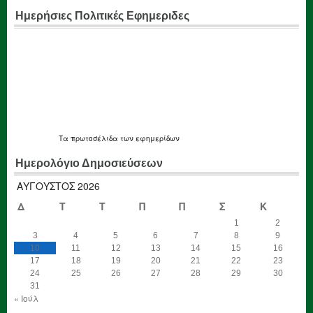
Ημερήσιες Πολιτικές Εφημεριδες
Τα
πρωτοσέλιδα
των εφημερίδων
Ημερολόγιο Δημοσιεύσεων
ΑΎΓΟΥΣΤΟΣ 2026
Δ
Τ
Τ
Π
Π
Σ
Κ
1
2
3
4
5
6
7
8
9
10
11
12
13
14
15
16
17
18
19
20
21
22
23
24
25
26
27
28
29
30
31
« Ιούλ