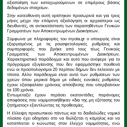
αξιοποίηση των καταχωρούμενων σε επιμέρους βάσεις
δεδομένων στοιχείων.
Στην κατεύθυνση αυτή ορίστηκαν προσωρινά και για τρεις
μήνες μέχρι την επόμενη αξιολόγηση οι αρχαιότεροι ως
διευθυντές, σε αντικατάσταση των παραιτηθέντων Γενικών
Γραμματέων των Αποκεντρωμένων Διοικήσεων.
Σύμφωνα με πληροφορίες του myota.gr o υπουργός είναι
εξοργισμένος με τις ρουσφετολογικές ρυθμίσεις και
συμπεριφορές που βρήκε από τους τέως Γενικούς
Γραμματείς των Αποκεντρωμένων Διοικήσεων.
Χαρακτηριστικό παράδειγμα και αυτό που ανέφερε για το
πρόγραμμα εξυγίανσης που δεν εφαρμόστηκε πουθενά
ενώ οι προϋπολογισμοι 20 περίπου δήμων δεν έκλειναν με
τίποτα. Αλλο παράδειγμα είναι αυτό των ρυθμίσεων των
χρεών όπου μερικοί δήμοι με ειδικές ευνοϊκές ρυθμίσεις
έχουν εξασφαλίσει χρόνους απόσβεσης που υπερβαίνουν
τα 100 χρόνια.
Εντωμεταξύ έχουν περάσει εκατοντάδες παράνομες
αποφάσεις που νομιμοποιήθηκαν «δια της μη εξέτασης του
ζητήματος» εξαντλώντας τις προθεσμίες.
Η έλλειψη προσωπικού πάντως και το δαιδαλώδες νομικό
πλαίσιο έχει οδηγήσει στο να διυλίζεται η κάμηλος και να
καταπίνεται ο κώνωπας στον έλεγχο νομιμότητας, ενώ