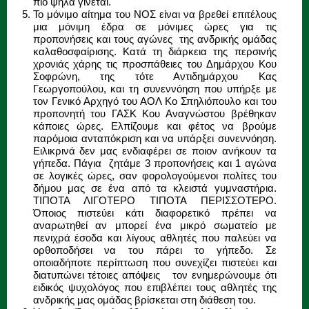
πιο ψηλά γίνεται.
Το μόνιμο αίτημα του ΝΟΣ είναι να βρεθεί επιτέλους
μια μόνιμη έδρα σε μόνιμες ώρες για τις
προπονήσεις και τους αγώνες της ανδρικής ομάδας
καλαθοσφαίρισης. Κατά τη διάρκεια της περσινής
χρονιάς χάρης τις προσπάθειες του Δημάρχου Κου
Σοφρώνη, της τότε Αντιδημάρχου Κας
Γεωργοπούλου, και τη συνεννόηση που υπήρξε με
τον Γενικό Αρχηγό του ΑΟΛ Κο Σπηλιόπουλο και του
προπονητή του ΓΑΣΚ Κου Αναγνώστου βρέθηκαν
κάποιες ώρες. Ελπίζουμε και φέτος να βρούμε
παρόμοια ανταπόκριση και να υπάρξει συνεννόηση.
Ειλικρινά δεν μας ενδιαφέρει σε ποιον ανήκουν τα
γήπεδα. Πάγια ζητάμε 3 προπονήσεις και 1 αγώνα
σε λογικές ώρες, σαν φορολογούμενοι πολίτες του
δήμου μας σε ένα από τα κλειστά γυμναστήρια.
ΤΙΠΟΤΑ ΛΙΓΟΤΕΡΟ ΤΙΠΟΤΑ ΠΕΡΙΣΣΟΤΕΡΟ.
Όποιος πιστεύει κάτι διαφορετικό πρέπει να
αναρωτηθεί αν μπορεί ένα μικρό σωματείο με
πενιχρά έσοδα και λίγους αθλητές που παλεύει να
ορθοποδήσει να του πάρει το γήπεδο. Σε
οποιαδήποτε περίπτωση που συνεχίζει πιστεύει και
διατυπώνει τέτοιες απόψεις τον ενημερώνουμε ότι
ειδικός ψυχολόγος που επιβλέπει τους αθλητές της
ανδρικής μας ομάδας βρίσκεται στη διάθεση του.