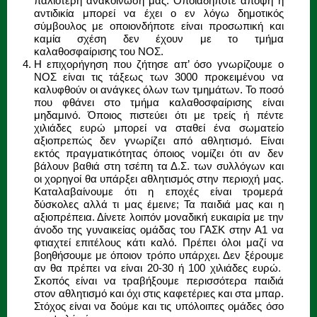
παλιότερη ανακοίνωση μας. Οποιαδήποτε άποψη ή
αντιδικία μπορεί να έχει ο εν λόγω δημοτικός
σύμβουλος με οποιονδήποτε είναι προσωπική και
καμία σχέση δεν έχουν με το τμήμα
καλαθοσφαίρισης του ΝΟΣ.
Η επιχορήγηση που ζήτησε απ’ όσο γνωρίζουμε ο
ΝΟΣ είναι τις τάξεως των 3000 προκειμένου να
καλυφθούν οι ανάγκες όλων των τμημάτων. Το ποσό
που φθάνει στο τμήμα καλαθοσφαίρισης είναι
μηδαμινό. Όποιος πιστεύει ότι με τρείς ή πέντε
χιλιάδες ευρώ μπορεί να σταθεί ένα σωματείο
αξιοπρεπώς δεν γνωρίζει από αθλητισμό. Είναι
εκτός πραγματικότητας όποιος νομίζει ότι αν δεν
βάλουν βαθιά στη τσέπη τα Δ.Σ. των συλλόγων και
οι χορηγοί θα υπάρξει αθλητισμός στην περιοχή μας.
Καταλαβαίνουμε ότι η εποχές είναι τρομερά
δύσκολες αλλά τι μας έμεινε; Τα παιδιά μας και η
αξιοπρέπεια. Δίνετε λοιπόν μοναδική ευκαιρία με την
άνοδο της γυναικείας ομάδας του ΓΑΣΚ στην Α1 να
φτιαχτεί επιτέλους κάτι καλό. Πρέπει όλοι μαζί να
βοηθήσουμε με όποιον τρόπο υπάρχει. Δεν ξέρουμε
αν θα πρέπει να είναι 20-30 ή 100 χιλιάδες ευρώ.
Σκοπός είναι να τραβήξουμε περισσότερα παιδιά
στον αθλητισμό και όχι στις καφετέριες και στα μπαρ.
Στόχος είναι να δούμε και τις υπόλοιπες ομάδες όσο