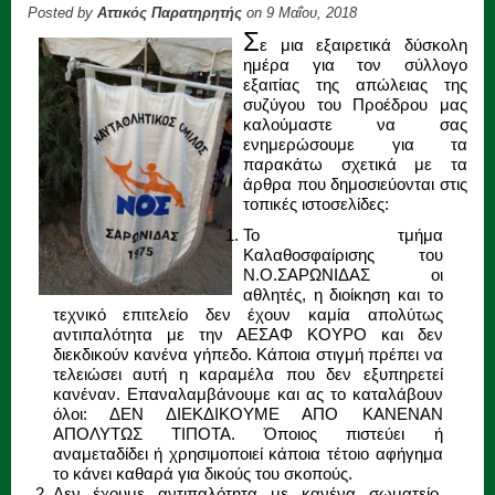
Posted by
Αττικός Παρατηρητής
on 9 Μαΐου, 2018
Σ
ε μια εξαιρετικά δύσκολη
ημέρα για τον σύλλογο
εξαιτίας της απώλειας της
συζύγου του Προέδρου μας
καλούμαστε να σας
ενημερώσουμε για τα
παρακάτω σχετικά με τα
άρθρα που δημοσιεύονται στις
τοπικές ιστοσελίδες:
Το τμήμα
Καλαθοσφαίρισης του
Ν.Ο.ΣΑΡΩΝΙΔΑΣ οι
αθλητές, η διοίκηση και το
τεχνικό επιτελείο δεν έχουν καμία απολύτως
αντιπαλότητα με την ΑΕΣΑΦ ΚΟΥΡΟ και δεν
διεκδικούν κανένα γήπεδο. Κάποια στιγμή πρέπει να
τελειώσει αυτή η καραμέλα που δεν εξυπηρετεί
κανέναν. Επαναλαμβάνουμε και ας το καταλάβουν
όλοι: ΔΕΝ ΔΙΕΚΔΙΚΟΥΜΕ ΑΠΟ ΚΑΝΕΝΑΝ
ΑΠΟΛΥΤΩΣ ΤΙΠΟΤΑ. Όποιος πιστεύει ή
αναμεταδίδει ή χρησιμοποιεί κάποια τέτοιο αφήγημα
το κάνει καθαρά για δικούς του σκοπούς.
Δεν έχουμε αντιπαλότητα με κανένα σωματείο,