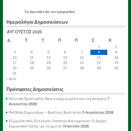
Τα
πρωτοσέλιδα
των εφημερίδων
Ημερολόγιο Δημοσιεύσεων
ΑΎΓΟΥΣΤΟΣ 2026
Δ
Τ
Τ
Π
Π
Σ
Κ
1
2
3
4
5
6
7
8
9
10
11
12
13
14
15
16
17
18
19
20
21
22
23
24
25
26
27
28
29
30
31
« Ιούλ
Πρόσφατες Δημοσιεύσεις
Πολιτική Προστασία: Νέα εναέρια μέσα και τεχνολογία
7
Αυγούστου 2026
Pet Shop Σαρωνίδας – Βασίλης Βασιλείου
5 Αυγούστου 2026
Εξωραϊστικός Σύλλογος Οικιστών Καταφυγιού: Ο Δήμος
Σαρωνικού παίζει με τη φωτιά
10 Ιουλίου 2026