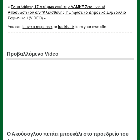
«
Προσλήψεις 17 ατόμων από την ΑΔΜΚΕ Σαρωνικού
Απόσυρση του σ/ν “Κλεισθένης Ι” ψήφισε το Δημοτικό Συμβούλιο
Σαρωνικού (VIDEO)
»
You can
leave a response
, or
trackback
from your own site.
Προβαλλόμενο Video
Ο Ακούσογλου πετάει μπουκάλι στο προεδρείο του