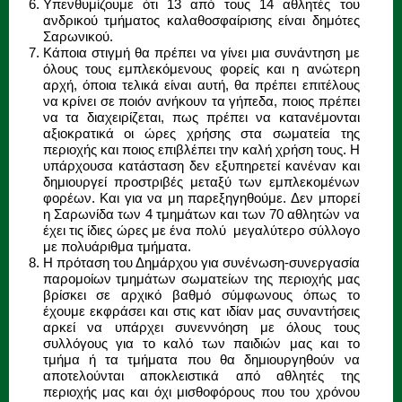
Υπενθυμίζουμε ότι 13 από τους 14 αθλητές του
ανδρικού τμήματος καλαθοσφαίρισης είναι δημότες
Σαρωνικού.
Κάποια στιγμή θα πρέπει να γίνει μια συνάντηση με
όλους τους εμπλεκόμενους φορείς και η ανώτερη
αρχή, όποια τελικά είναι αυτή, θα πρέπει επιτέλους
να κρίνει σε ποιόν ανήκουν τα γήπεδα, ποιος πρέπει
να τα διαχειρίζεται, πως πρέπει να κατανέμονται
αξιοκρατικά οι ώρες χρήσης στα σωματεία της
περιοχής και ποιος επιβλέπει την καλή χρήση τους. Η
υπάρχουσα κατάσταση δεν εξυπηρετεί κανέναν και
δημιουργεί προστριβές μεταξύ των εμπλεκομένων
φορέων. Και για να μη παρεξηγηθούμε. Δεν μπορεί
η Σαρωνίδα των 4 τμημάτων και των 70 αθλητών να
έχει τις ίδιες ώρες με ένα πολύ μεγαλύτερο σύλλογο
με πολυάριθμα τμήματα.
Η πρόταση του Δημάρχου για συνένωση-συνεργασία
παρομοίων τμημάτων σωματείων της περιοχής μας
βρίσκει σε αρχικό βαθμό σύμφωνους όπως το
έχουμε εκφράσει και στις κατ ιδίαν μας συναντήσεις
αρκεί να υπάρχει συνεννόηση με όλους τους
συλλόγους για το καλό των παιδιών μας και το
τμήμα ή τα τμήματα που θα δημιουργηθούν να
αποτελούνται αποκλειστικά από αθλητές της
περιοχής μας και όχι μισθοφόρους που του χρόνου