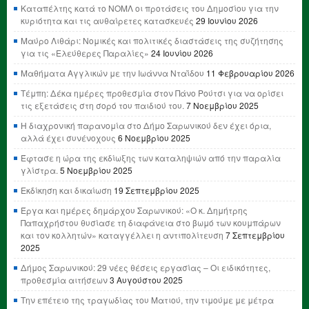
Καταπέλτης κατά το ΝΟΜΛ οι προτάσεις του Δημοσίου για την
κυριότητα και τις αυθαίρετες κατασκευές
29 Ιουνίου 2026
Μαύρο Λιθάρι: Νομικές και πολιτικές διαστάσεις της συζήτησης
για τις «Ελεύθερες Παραλίες»
24 Ιουνίου 2026
Μαθήματα Αγγλικών με την Ιωάννα Νταΐδου
11 Φεβρουαρίου 2026
Τέμπη: Δέκα ημέρες προθεσμία στον Πάνο Ρούτσι για να ορίσει
τις εξετάσεις στη σορό του παιδιού του.
7 Νοεμβρίου 2025
Η διαχρονική παρανομία στο Δήμο Σαρωνικού δεν έχει όρια,
αλλά έχει συνένοχους
6 Νοεμβρίου 2025
Έφτασε η ώρα της εκδίωξης των καταληψιών από την παραλία
γλίστρα.
5 Νοεμβρίου 2025
Εκδίκηση και δικαίωση
19 Σεπτεμβρίου 2025
Έργα και ημέρες δημάρχου Σαρωνικού: «Ο κ. Δημήτρης
Παπαχρήστου θυσίασε τη διαφάνεια στο βωμό των κουμπάρων
και τον κολλητών» καταγγέλλει η αντιπολίτευση
7 Σεπτεμβρίου
2025
Δήμος Σαρωνικού: 29 νέες θέσεις εργασίας – Οι ειδικότητες,
προθεσμία αιτήσεων
3 Αυγούστου 2025
Την επέτειο της τραγωδίας του Ματιού, την τιμούμε με μέτρα