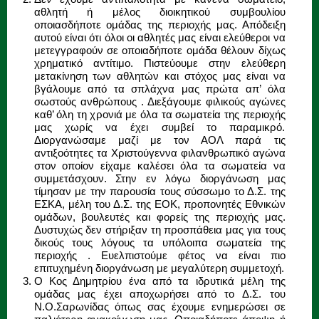
αθλητή ή μέλος διοικητικού συμβουλίου
οποιασδήποτε ομάδας της περιοχής μας. Απόδειξη
αυτού είναι ότι όλοι οι αθλητές μας είναι ελεύθεροι να
μετεγγραφούν σε οποιαδήποτε ομάδα θέλουν δίχως
χρηματικό αντίτιμο. Πιστεύουμε στην ελεύθερη
μετακίνηση των αθλητών και στόχος μας είναι να
βγάλουμε από τα σπλάχνα μας πρώτα απ’ όλα
σωστούς ανθρώπους . Διεξάγουμε φιλικούς αγώνες
καθ’ όλη τη χρονιά με όλα τα σωματεία της περιοχής
μας χωρίς να έχει συμβεί το παραμικρό.
Διοργανώσαμε μαζί με τον ΑΟΛ παρά τις
αντιξοότητες τα Χριστούγεννα φιλανθρωπικό αγώνα
στον οποίον είχαμε καλέσει όλα τα σωματεία να
συμμετάσχουν. Στην εν λόγω διοργάνωση μας
τίμησαν με την παρουσία τους σύσσωμο το Δ.Σ. της
ΕΣΚΑ, μέλη του Δ.Σ. της ΕΟΚ, προπονητές Εθνικών
ομάδων, βουλευτές και φορείς της περιοχής μας.
Δυστυχώς δεν στήριξαν τη προσπάθεια μας για τους
δικούς τους λόγους τα υπόλοιπα σωματεία της
περιοχής . Ευελπιστούμε φέτος να είναι πιο
επιτυχημένη διοργάνωση με μεγαλύτερη συμμετοχή.
Ο Κος Δημητρίου ένα από τα ιδρυτικά μέλη της
ομάδας μας έχει αποχωρήσει από το Δ.Σ. του
Ν.Ο.Σαρωνίδας όπως σας έχουμε ενημερώσει σε