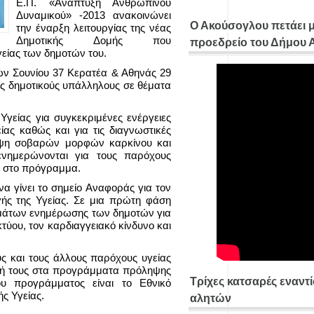
Ε.Π. «Ανάπτυξη Ανθρωπίνου
Δυναμικού» -2013 ανακοινώνει
Ο Ακούσογλου πετάει 
την έναρξη λειτουργίας της νέας
Δημοτικής Δομής που
προεδρείο του Δήμου
γείας των δημοτών του.
ών Σουνίου 37 Κερατέα & Αθηνάς 29
υς δημοτικούς υπάλληλους σε θέματα
γείας για συγκεκριμένες ενέργειες
ας καθώς και για τις διαγνωστικές
ηψη σοβαρών μορφών καρκίνου και
νημερώνονται για τους παρόχους
ς στο πρόγραμμα.
να γίνει το σημείο Αναφοράς για τον
ής της Υγείας. Σε μια πρώτη φάση
μάτων ενημέρωσης των δημοτών για
τύου, τον καρδιαγγειακό κίνδυνο και
ύς και τους άλλους παρόχους υγείας
χή τους στα προγράμματα πρόληψης
Τρίχες κατσαρές εναντ
υ προγράμματος είναι το Εθνικό
ς Υγείας.
αλητών