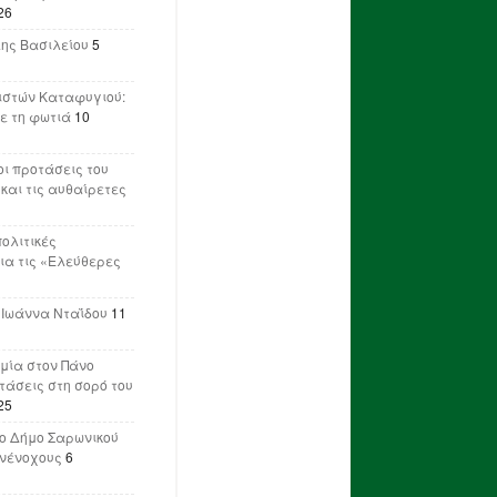
26
λης Βασιλείου
5
ιστών Καταφυγιού:
ε τη φωτιά
10
ι προτάσεις του
 και τις αυθαίρετες
πολιτικές
ια τις «Ελεύθερες
 Ιωάννα Νταΐδου
11
μία στον Πάνο
ετάσεις στη σορό του
25
ο Δήμο Σαρωνικού
υνένοχους
6