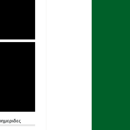
φημεριδες