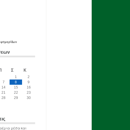
εφημερίδων
σεων
Π
Σ
Κ
1
2
7
8
9
14
15
16
21
22
23
28
29
30
εις
αέρια μέσα και