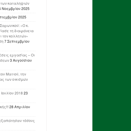
 των καταληψιών
5 Νοεμβρίου 2025
πτεμβρίου 2025
Σαρωνικού: «Ο κ.
ίασε τη διαφάνεια
ι τον κολλητών»
ση
7 Σεπτεμβρίου
έσεις εργασίας – Οι
ήσεων
3 Αυγούστου
του Ματιού, την
ας των οικισμών
 Ιουλίου 2018
23
ής!!!
28 Απριλίου
ν εξαπάτησαν τόσους