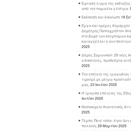
Έφτασε η ώρα της εκδίωξης
από την παραλία γλίστρα.
Εκδίκηση και δικαίωση
19 Σε
Έργα και ημέρες δημάρχου 
Δημήτρης Παπαχρήστου θυσ
στο βωμό των κουμπάρων κα
καταγγέλλει η αντιπολίτευ
2025
Δήμος Σαρωνικού: 29 νέες θ
ειδικότητες, προθεσμία αιτ
2025
Την επέτειο της τραγωδίας 
τιμούμε με μέτρα προστασί
μας;
23 Ιουλίου 2025
Η τραγική επέτειος της 23ης
Ιουλίου 2025
Νοσοκομείο Ανατολικής Αττικ
2025
Τέμπη: Ποτέ τόσοι λίγοι δε
πολλούς
29 Μαρτίου 2025