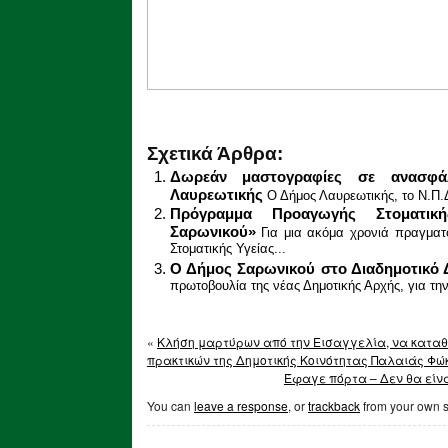
Σχετικά Άρθρα:
Δωρεάν μαστογραφίες σε ανασφάλ
Λαυρεωτικής
Ο Δήμος Λαυρεωτικής, το Ν.Π.
Πρόγραμμα Προαγωγής Στοματικ
Σαρωνικού»
Για μια ακόμα χρονιά πραγμα
Στοματικής Υγείας...
Ο Δήμος Σαρωνικού στο Διαδημοτικό 
πρωτοβουλία της νέας Δημοτικής Αρχής, για την
«
Κλήση μαρτύρων από την Εισαγγελία, να καταθ
πρακτικών της Δημοτικής Κοινότητας Παλαιάς Φώ
Έφαγε πόρτα – Δεν θα είνα
You can
leave a response
, or
trackback
from your own s