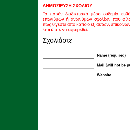
ΔΗΜΟΣΙΕΥΣΗ ΣΧΟΛΙΟΥ
Το παρόν διαδικτυακό μέσο ουδεμία ευθ
επωνύμων ή ανωνύμων σχολίων που φιλοξ
πως θίγεστε από κάποιο εξ αυτών, επικοινω
έτσι ώστε να αφαιρεθεί.
Σχολιάστε
Name (required)
Mail (will not be p
Website