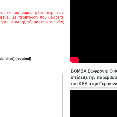
ύνη εκ του νόμου φέρει περί των
ενεί. Σε περίπτωση που θεωρείτε
νήστε μέσω της φόρμας επικοινωνίας
ublished) (required)
ΒΟΜΒΑ Σωφρόνη: Ο Φ
υπέδειξε την παρέμβασ
του ΚΕΛ στην Γερακίν