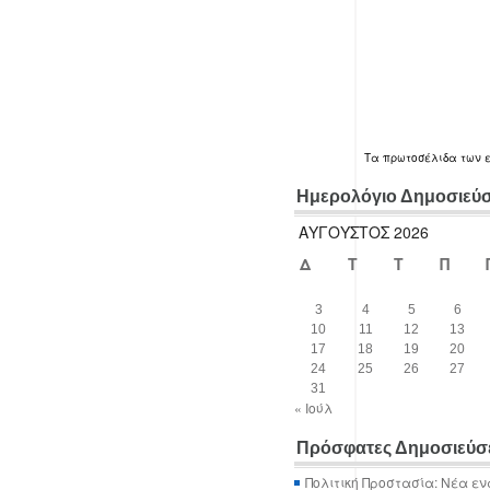
Τα
πρωτοσέλιδα
των 
Ημερολόγιο Δημοσιεύ
ΑΎΓΟΥΣΤΟΣ 2026
Δ
Τ
Τ
Π
3
4
5
6
10
11
12
13
17
18
19
20
24
25
26
27
31
« Ιούλ
Πρόσφατες Δημοσιεύσ
Πολιτική Προστασία: Νέα εν