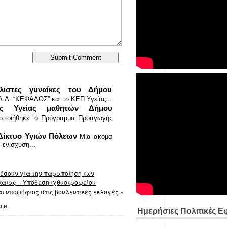
ιστες γυναίκες του Δήμου
Δ.Δ. “ΚΕΦΑΛΟΣ” και το ΚΕΠ Υγείας...
ής Υγείας μαθητών Δήμου
τοποιήθηκε το Πρόγραμμα Προαγωγής
Δίκτυο Υγιών Πόλεων
Μια ακόμα
 ενίσχυση...
έσουν για την παραποίηση των
καιας – Υπόθεση ιχθυοτροφείου
ι υποψήφιος στις βουλευτικές εκλογές
»
ite.
Ημερήσιες Πολιτικές Ε