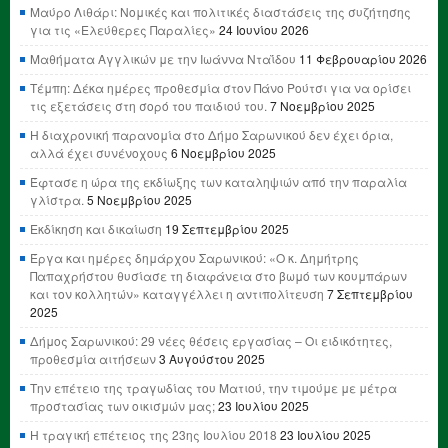
Μαύρο Λιθάρι: Νομικές και πολιτικές διαστάσεις της συζήτησης
για τις «Ελεύθερες Παραλίες»
24 Ιουνίου 2026
Μαθήματα Αγγλικών με την Ιωάννα Νταΐδου
11 Φεβρουαρίου 2026
Τέμπη: Δέκα ημέρες προθεσμία στον Πάνο Ρούτσι για να ορίσει
τις εξετάσεις στη σορό του παιδιού του.
7 Νοεμβρίου 2025
Η διαχρονική παρανομία στο Δήμο Σαρωνικού δεν έχει όρια,
αλλά έχει συνένοχους
6 Νοεμβρίου 2025
Έφτασε η ώρα της εκδίωξης των καταληψιών από την παραλία
γλίστρα.
5 Νοεμβρίου 2025
Εκδίκηση και δικαίωση
19 Σεπτεμβρίου 2025
Έργα και ημέρες δημάρχου Σαρωνικού: «Ο κ. Δημήτρης
Παπαχρήστου θυσίασε τη διαφάνεια στο βωμό των κουμπάρων
και τον κολλητών» καταγγέλλει η αντιπολίτευση
7 Σεπτεμβρίου
2025
Δήμος Σαρωνικού: 29 νέες θέσεις εργασίας – Οι ειδικότητες,
προθεσμία αιτήσεων
3 Αυγούστου 2025
Την επέτειο της τραγωδίας του Ματιού, την τιμούμε με μέτρα
προστασίας των οικισμών μας;
23 Ιουλίου 2025
Η τραγική επέτειος της 23ης Ιουλίου 2018
23 Ιουλίου 2025