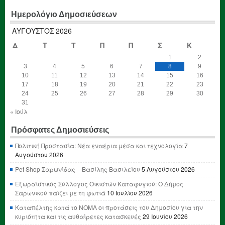
Ημερολόγιο Δημοσιεύσεων
ΑΎΓΟΥΣΤΟΣ 2026
Δ
Τ
Τ
Π
Π
Σ
Κ
1
2
3
4
5
6
7
8
9
10
11
12
13
14
15
16
17
18
19
20
21
22
23
24
25
26
27
28
29
30
31
« Ιούλ
Πρόσφατες Δημοσιεύσεις
Πολιτική Προστασία: Νέα εναέρια μέσα και τεχνολογία
7
Αυγούστου 2026
Pet Shop Σαρωνίδας – Βασίλης Βασιλείου
5 Αυγούστου 2026
Εξωραϊστικός Σύλλογος Οικιστών Καταφυγιού: Ο Δήμος
Σαρωνικού παίζει με τη φωτιά
10 Ιουλίου 2026
Καταπέλτης κατά το ΝΟΜΛ οι προτάσεις του Δημοσίου για την
κυριότητα και τις αυθαίρετες κατασκευές
29 Ιουνίου 2026