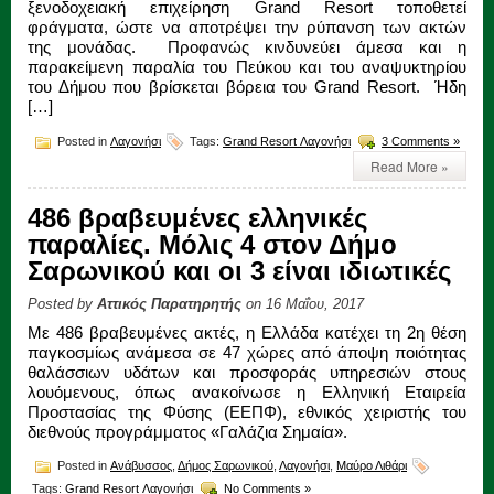
ξενοδοχειακή επιχείρηση Grand Resort τοποθετεί
φράγματα, ώστε να αποτρέψει την ρύπανση των ακτών
της μονάδας. Προφανώς κινδυνεύει άμεσα και η
παρακείμενη παραλία του Πεύκου και του αναψυκτηρίου
του Δήμου που βρίσκεται βόρεια του Grand Resort. Ήδη
[…]
Posted in
Λαγονήσι
Tags:
Grand Resort Λαγονήσι
3 Comments »
Read More »
486 βραβευμένες ελληνικές
παραλίες. Μόλις 4 στον Δήμο
Σαρωνικού και οι 3 είναι ιδιωτικές
Posted by
Αττικός Παρατηρητής
on 16 Μαΐου, 2017
Με 486 βραβευμένες ακτές, η Ελλάδα κατέχει τη 2η θέση
παγκοσμίως ανάμεσα σε 47 χώρες από άποψη ποιότητας
θαλάσσιων υδάτων και προσφοράς υπηρεσιών στους
λουόμενους, όπως ανακοίνωσε η Ελληνική Εταιρεία
Προστασίας της Φύσης (ΕΕΠΦ), εθνικός χειριστής του
διεθνούς προγράμματος «Γαλάζια Σημαία».
Posted in
Ανάβυσσος
,
Δήμος Σαρωνικού
,
Λαγονήσι
,
Μαύρο Λιθάρι
Tags:
Grand Resort Λαγονήσι
No Comments »