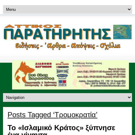
Posts Tagged ‘Τρομοκρατία’
Το «Ισλαμικό Κράτος» ξύπνησε
ένα γίγαντα