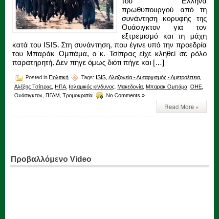
του Έλληνα
πρωθυπουργού από τη
συνάντηση κορυφής της
Ουάσιγκτον για τον
εξτρεμισμό και τη μάχη
κατά του ISIS. Στη συνάντηση, που έγινε υπό την προεδρία
του Μπαράκ Ομπάμα, ο κ. Τσίπρας είχε κληθεί σε ρόλο
παρατηρητή. Δεν πήγε όμως διότι πήγε και […]
Posted in
Πολιτική
Tags:
ISIS
,
Αλαζονεία - Αυταρχισμός - Αμετροέπεια
,
Αλέξης Τσίπρας
,
ΗΠΑ
,
Ισλαμικός κίνδυνος
,
Μακεδονία
,
Μπαρακ Ομπάμα
,
ΟΗΕ
,
Ουάσιγκτον
,
ΠΓΔΜ
,
Τρομοκρατία
No Comments »
Read More »
Προβαλλόμενο Video