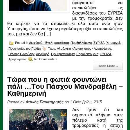
αναγκαστεί να
αποκαλύψει τις
διασυνδέσεις του ΣΥΡΙΖΑ
με την τρομοκρατία; Δεν
θα έπρεπε να τα αποκαλύψει όλα αυτά ενώ ήταν
Υπουργός, ώστε να έχουν μεγαλύτερη αξία οι αποκαλύψεις
του, μια και δεν θα […]
Posted in
Διαφθορά - Εγκληματικότητα
,
Προβαλλόμενα
,
ΣΥΡΙΖΑ
,
Υπουργείο
Προστασίας του Πολίτη
Tags:
Αλαζονεία - Αυταρχισμός - Αμετροέπεια
,
Γιάννης Πανούσης
,
Διαφθορά
,
Εγκληματικότητα
,
Παραλειπόμενα
,
ΣΥΡΙΖΑ
,
Τρομοκρατία
No Comments »
Read More »
Τώρα που η φωτιά φουντώνει
πάλι …Tου Πάσχου Μανδραβέλη –
Καθημερινή
Posted by
Αττικός Παρατηρητής
on 1 Οκτωβρίου, 2015
Δεν ήταν δα και
σημαντικό πλήγμα στον
πόλεμο κατά της
τρομοκρατίας η αποχή