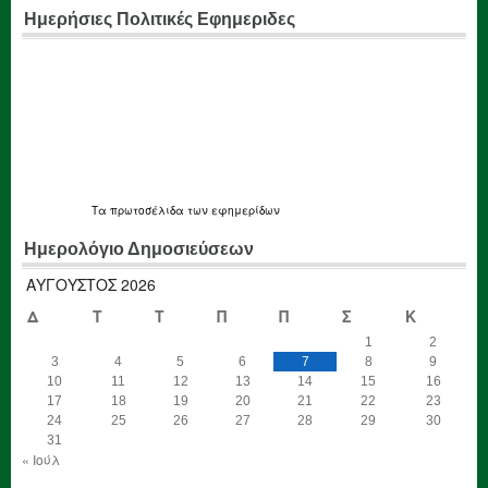
Ημερήσιες Πολιτικές Εφημεριδες
Τα
πρωτοσέλιδα
των εφημερίδων
Ημερολόγιο Δημοσιεύσεων
ΑΎΓΟΥΣΤΟΣ 2026
Δ
Τ
Τ
Π
Π
Σ
Κ
1
2
3
4
5
6
7
8
9
10
11
12
13
14
15
16
17
18
19
20
21
22
23
24
25
26
27
28
29
30
31
« Ιούλ