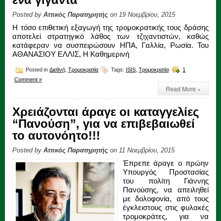
Posted by
Αττικός Παρατηρητής
on 19 Νοεμβρίου, 2015
Η τόσο επιθετική εξαγωγή της τρομοκρατικής τους δράσης
αποτελεί στρατηγικό λάθος των τζιχαντιστών, καθώς
κατάφεραν να συσπειρώσουν ΗΠΑ, Γαλλία, Ρωσία. Του
ΑΘΑΝΑΣΙΟΥ ΕΛΛΙΣ, Η Καθημερινή
Posted in
Διεθνή
,
Τρομοκρατία
Tags:
ISIS
,
Τρομοκρατία
1
Comment »
Read More »
Χρειάζονται άραγε οι καταγγελίες
“Πανούση”, για να επιβεβαιωθεί
το αυτονόητο!!!
Posted by
Αττικός Παρατηρητής
on 11 Νοεμβρίου, 2015
Έπρεπε άραγε ο πρώην
Υπουργός Προστασίας
του πολίτη Γιάννης
Πανούσης, να απειληθεί
με δολοφονία, από τους
έγκλειστους στις φυλακές
τρομοκράτες, για να