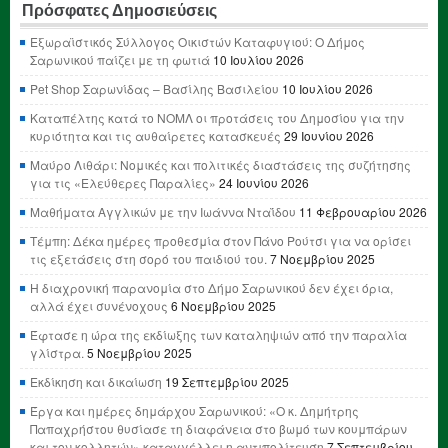
Πρόσφατες Δημοσιεύσεις
Εξωραϊστικός Σύλλογος Οικιστών Καταφυγιού: Ο Δήμος
Σαρωνικού παίζει με τη φωτιά
10 Ιουλίου 2026
Pet Shop Σαρωνίδας – Βασίλης Βασιλείου
10 Ιουλίου 2026
Καταπέλτης κατά το ΝΟΜΛ οι προτάσεις του Δημοσίου για την
κυριότητα και τις αυθαίρετες κατασκευές
29 Ιουνίου 2026
Μαύρο Λιθάρι: Νομικές και πολιτικές διαστάσεις της συζήτησης
για τις «Ελεύθερες Παραλίες»
24 Ιουνίου 2026
Μαθήματα Αγγλικών με την Ιωάννα Νταΐδου
11 Φεβρουαρίου 2026
Τέμπη: Δέκα ημέρες προθεσμία στον Πάνο Ρούτσι για να ορίσει
τις εξετάσεις στη σορό του παιδιού του.
7 Νοεμβρίου 2025
Η διαχρονική παρανομία στο Δήμο Σαρωνικού δεν έχει όρια,
αλλά έχει συνένοχους
6 Νοεμβρίου 2025
Έφτασε η ώρα της εκδίωξης των καταληψιών από την παραλία
γλίστρα.
5 Νοεμβρίου 2025
Εκδίκηση και δικαίωση
19 Σεπτεμβρίου 2025
Έργα και ημέρες δημάρχου Σαρωνικού: «Ο κ. Δημήτρης
Παπαχρήστου θυσίασε τη διαφάνεια στο βωμό των κουμπάρων
και τον κολλητών» καταγγέλλει η αντιπολίτευση
7 Σεπτεμβρίου