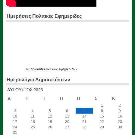
Ημερήσιες Πολιτικές Εφημεριδες
Τα
πρωτοσέλιδα
των εφημερίδων
Ημερολόγιο Δημοσιεύσεων
ΑΎΓΟΥΣΤΟΣ 2026
Δ
Τ
Τ
Π
Π
Σ
Κ
1
2
3
4
5
6
7
8
9
10
11
12
13
14
15
16
17
18
19
20
21
22
23
24
25
26
27
28
29
30
31