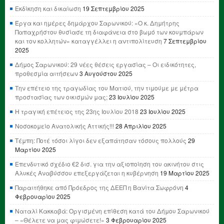
Εκδίκηση και δικαίωση
19 Σεπτεμβρίου 2025
Έργα και ημέρες δημάρχου Σαρωνικού: «Ο κ. Δημήτρης
Παπαχρήστου θυσίασε τη διαφάνεια στο βωμό των κουμπάρων
και τον κολλητών» καταγγέλλει η αντιπολίτευση
7 Σεπτεμβρίου
2025
Δήμος Σαρωνικού: 29 νέες θέσεις εργασίας – Οι ειδικότητες,
προθεσμία αιτήσεων
3 Αυγούστου 2025
Την επέτειο της τραγωδίας του Ματιού, την τιμούμε με μέτρα
προστασίας των οικισμών μας;
23 Ιουλίου 2025
Η τραγική επέτειος της 23ης Ιουλίου 2018
23 Ιουλίου 2025
Νοσοκομείο Ανατολικής Αττικής!!!
28 Απριλίου 2025
Τέμπη: Ποτέ τόσοι λίγοι δεν εξαπάτησαν τόσους πολλούς
29
Μαρτίου 2025
Επενδυτικό σχέδιο €2 δισ. για την αξιοποίηση του ακινήτου στις
Αλυκές Αναβύσσου επεξεργάζεται η κυβέρνηση
19 Μαρτίου 2025
Παραιτήθηκε από Πρόεδρος της ΔΕΕΠ η Βανίτα Σωφρόνη
4
Φεβρουαρίου 2025
Ναταλί Κακκαβά: Οργισμένη επίθεση κατά του Δήμου Σαρωνικού
– «Θέλετε να μας φιμώσετε!»
3 Φεβρουαρίου 2025