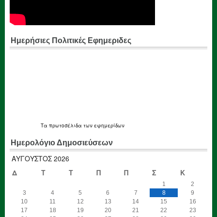
Ημερήσιες Πολιτικές Εφημεριδες
Τα
πρωτοσέλιδα
των εφημερίδων
Ημερολόγιο Δημοσιεύσεων
ΑΎΓΟΥΣΤΟΣ 2026
Δ
Τ
Τ
Π
Π
Σ
Κ
1
2
3
4
5
6
7
8
9
10
11
12
13
14
15
16
17
18
19
20
21
22
23