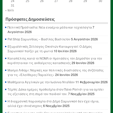
24
25
26
27
28
29
30
31
« Ιούλ
Πρόσφατες Δημοσιεύσεις
Πολιτική Προστασία: Νέα εναέρια μέσα και τεχνολογία
7
Αυγούστου 2026
Pet Shop Σαρωνίδας – Βασίλης Βασιλείου
5 Αυγούστου 2026
Εξωραϊστικός Σύλλογος Οικιστών Καταφυγιού: Ο Δήμος
Σαρωνικού παίζει με τη φωτιά
10 Ιουλίου 2026
Καταπέλτης κατά το ΝΟΜΛ οι προτάσεις του Δημοσίου για την
κυριότητα και τις αυθαίρετες κατασκευές
29 Ιουνίου 2026
Μαύρο Λιθάρι: Νομικές και πολιτικές διαστάσεις της συζήτησης
για τις «Ελεύθερες Παραλίες»
24 Ιουνίου 2026
Μαθήματα Αγγλικών με την Ιωάννα Νταΐδου
11 Φεβρουαρίου 2026
Τέμπη: Δέκα ημέρες προθεσμία στον Πάνο Ρούτσι για να ορίσει
τις εξετάσεις στη σορό του παιδιού του.
7 Νοεμβρίου 2025
Η διαχρονική παρανομία στο Δήμο Σαρωνικού δεν έχει όρια,
αλλά έχει συνένοχους
6 Νοεμβρίου 2025
Έφτασε η ώρα της εκδίωξης των καταληψιών από την παραλία