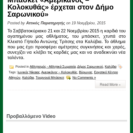
Κολοκυθάς» έρχεται στον Δήμο
Σαρωνικού»
Posted by
Αττικός Παρατηρητής
on 19 Νοεμβρίου, 2015
Το Σαββατοκύριακο 21 και 22 Νοεμβρίου 2015 η καρδιά του
αγαπημένου μας αθλήματος, του μπάσκετ, χτυπά στο
Κλειστό Γήπεδο Αντώνης Τρίτσης στα Καλύβια. Το άθλημα
που μας έχει προσφέρει αμέτρητες συγκινήσεις και χαρές,
συνεχίζει να κλέβει τις καρδιές μας και να αναδεικνύει νέα
ταλέντα.
Posted in
Αθλητισμός - Αθλητικά Σωματεία
,
Δήμος Σαρωνικού
,
Καλύβια
Tags:
Iωνικός Νίκαιας
,
Αμερικάνος – Κολοκυθάς
,
Βύρωνας
,
Εργατικό Κέντρο
Αθηνών
,
Καλύβια
,
Τουρνουά Μπάσκετ
No Comments »
Read More »
Προβαλλόμενο Video