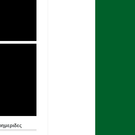
φημεριδες