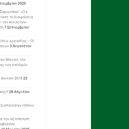
πτεμβρίου 2025
Σαρωνικού: «Ο κ.
ίασε τη διαφάνεια
ι τον κολλητών»
ση
7 Σεπτεμβρίου
έσεις εργασίας – Οι
ήσεων
3 Αυγούστου
του Ματιού, την
ας των οικισμών
 Ιουλίου 2018
23
ής!!!
28 Απριλίου
ν εξαπάτησαν τόσους
ια την αξιοποίηση
ναβύσσου
η
19 Μαρτίου 2025