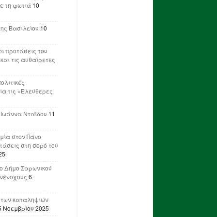
ε τη φωτιά
10
λης Βασιλείου
10
ι προτάσεις του
 και τις αυθαίρετες
πολιτικές
ια τις «Ελεύθερες
 Ιωάννα Νταΐδου
11
μία στον Πάνο
ετάσεις στη σορό του
25
ο Δήμο Σαρωνικού
υνένοχους
6
 των καταληψιών
5 Νοεμβρίου 2025