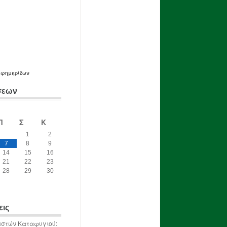
εφημερίδων
σεων
Π
Σ
Κ
1
2
7
8
9
14
15
16
21
22
23
28
29
30
εις
ιστών Καταφυγιού: