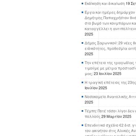
Εκδίκηση και δικαίωση
19 Σε
Έργα και ημέρες δημάρχου 
Δημήτρης Παπαχρήστου θυσ
στο βωμό των κουμπάρων κα
καταγγέλλει η αντιπολίτευ
2025
Δήμος Σαρωνικού: 29 νέες θ
ειδικότητες, προθεσμία αιτ
2025
Την επέτειο της τραγωδίας 
τιμούμε με μέτρα προστασί
μας;
23 Ιουλίου 2025
Η τραγική επέτειος της 23ης
Ιουλίου 2025
Νοσοκομείο Ανατολικής Αττικ
2025
Τέμπη: Ποτέ τόσοι λίγοι δε
πολλούς
29 Μαρτίου 2025
Επενδυτικό σχέδιο €2 δισ. γ
του ακινήτου στις Αλυκές Α
επεξεργάζεται η κυβέρνησ