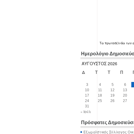
Τα
πρωτοσέλιδα
των 
Ημερολόγιο Δημοσιεύ
ΑΎΓΟΥΣΤΟΣ 2026
Δ
Τ
Τ
Π
3
4
5
6
10
11
12
13
17
18
19
20
24
25
26
27
31
« Ιούλ
Πρόσφατες Δημοσιεύσ
Εξωραϊστικός Σύλλογος Οικ