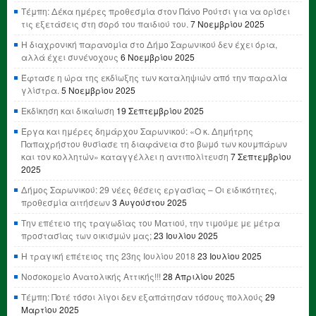
Τέμπη: Δέκα ημέρες προθεσμία στον Πάνο Ρούτσι για να ορίσει
τις εξετάσεις στη σορό του παιδιού του.
7 Νοεμβρίου 2025
Η διαχρονική παρανομία στο Δήμο Σαρωνικού δεν έχει όρια,
αλλά έχει συνένοχους
6 Νοεμβρίου 2025
Έφτασε η ώρα της εκδίωξης των καταληψιών από την παραλία
γλίστρα.
5 Νοεμβρίου 2025
Εκδίκηση και δικαίωση
19 Σεπτεμβρίου 2025
Έργα και ημέρες δημάρχου Σαρωνικού: «Ο κ. Δημήτρης
Παπαχρήστου θυσίασε τη διαφάνεια στο βωμό των κουμπάρων
και τον κολλητών» καταγγέλλει η αντιπολίτευση
7 Σεπτεμβρίου
2025
Δήμος Σαρωνικού: 29 νέες θέσεις εργασίας – Οι ειδικότητες,
προθεσμία αιτήσεων
3 Αυγούστου 2025
Την επέτειο της τραγωδίας του Ματιού, την τιμούμε με μέτρα
προστασίας των οικισμών μας;
23 Ιουλίου 2025
Η τραγική επέτειος της 23ης Ιουλίου 2018
23 Ιουλίου 2025
Νοσοκομείο Ανατολικής Αττικής!!!
28 Απριλίου 2025
Τέμπη: Ποτέ τόσοι λίγοι δεν εξαπάτησαν τόσους πολλούς
29
Μαρτίου 2025