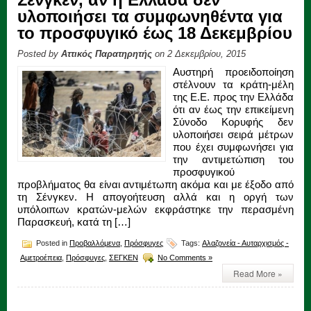
υλοποιήσει τα συμφωνηθέντα για
το προσφυγικό έως 18 Δεκεμβρίου
Posted by
Αττικός Παρατηρητής
on 2 Δεκεμβρίου, 2015
Αυστηρή προειδοποίηση
στέλνουν τα κράτη-μέλη
της Ε.Ε. προς την Ελλάδα
ότι αν έως την επικείμενη
Σύνοδο Κορυφής δεν
υλοποιήσει σειρά μέτρων
που έχει συμφωνήσει για
την αντιμετώπιση του
προσφυγικού
προβλήματος θα είναι αντιμέτωπη ακόμα και με έξοδο από
τη Σένγκεν. Η απογοήτευση αλλά και η οργή των
υπόλοιπων κρατών-μελών εκφράστηκε την περασμένη
Παρασκευή, κατά τη […]
Posted in
Προβαλλόμενα
,
Πρόσφυγες
Tags:
Αλαζονεία - Αυταρχισμός -
Αμετροέπεια
,
Πρόσφυγες
,
ΣΕΓΚΕΝ
No Comments »
Read More »