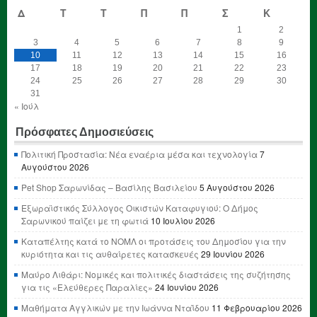
Δ
Τ
Τ
Π
Π
Σ
Κ
1
2
3
4
5
6
7
8
9
10
11
12
13
14
15
16
17
18
19
20
21
22
23
24
25
26
27
28
29
30
31
« Ιούλ
Πρόσφατες Δημοσιεύσεις
Πολιτική Προστασία: Νέα εναέρια μέσα και τεχνολογία
7
Αυγούστου 2026
Pet Shop Σαρωνίδας – Βασίλης Βασιλείου
5 Αυγούστου 2026
Εξωραϊστικός Σύλλογος Οικιστών Καταφυγιού: Ο Δήμος
Σαρωνικού παίζει με τη φωτιά
10 Ιουλίου 2026
Καταπέλτης κατά το ΝΟΜΛ οι προτάσεις του Δημοσίου για την
κυριότητα και τις αυθαίρετες κατασκευές
29 Ιουνίου 2026
Μαύρο Λιθάρι: Νομικές και πολιτικές διαστάσεις της συζήτησης
για τις «Ελεύθερες Παραλίες»
24 Ιουνίου 2026
Μαθήματα Αγγλικών με την Ιωάννα Νταΐδου
11 Φεβρουαρίου 2026