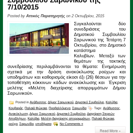
7/10/2015
Posted by
Αττικός Παρατηρητής
on 2 Οκτωβρίου, 2015
Συγκαλούνται δύο
συνεδριάσεις του
Δημοτικού Συμβουλίου
Σαρωνικού της Τετάρτη 7
Οκτωβρίου, στο Δημοτικό
κατάστημα
Καλυβίων. Μεταξύ των
θεμάτων της τακτικής
συνεδρίασης περιλαμβάνονται τα θέματα: Ενημέρωση
σχετικά με την δράση ανακύκλωσης ρούχων και
υποδημάτων και καθορισμός είκοσι έξι (26) θέσεων για την
τοποθέτηση κόκκινων κάδων ανακύκλωσης και Έγκριση
μελέτης «Μελέτη διαχείρισης απορριμμάτων Δήμου
Σαρωνικού».
Posted in
Ανάβυσσος
,
Δήμος Σαρωνικού
,
Δημοτικό Συμβούλιο
,
Καλύβια
,
Κουβαράς
,
Παλαιά Φώκαια
,
Προβαλλόμενα
,
Σαρωνίδα
Tags:
Ανάβυσσος
,
Ανακύκλωση
,
Δήμος Σαρωνικού
,
Δημοτικό Συμβούλιο
,
Διαχείριση Στερεών
Αποβλήτων
,
Καλύβια
,
Μελέτη διαχείρισης απορριμμάτων
,
Παλαιά Φώκαια
,
ρούχα
,
Σαρωνίδα
,
υποδήματα
No Comments »
Read More »