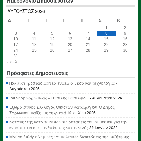
Ημερολόγιο Δημοσιεύσεων
ΑΎΓΟΥΣΤΟΣ 2026
Δ
Τ
Τ
Π
Π
Σ
Κ
1
2
3
4
5
6
7
8
9
10
11
12
13
14
15
16
17
18
19
20
21
22
23
24
25
26
27
28
29
30
31
« Ιούλ
Πρόσφατες Δημοσιεύσεις
Πολιτική Προστασία: Νέα εναέρια μέσα και τεχνολογία
7
Αυγούστου 2026
Pet Shop Σαρωνίδας – Βασίλης Βασιλείου
5 Αυγούστου 2026
Εξωραϊστικός Σύλλογος Οικιστών Καταφυγιού: Ο Δήμος
Σαρωνικού παίζει με τη φωτιά
10 Ιουλίου 2026
Καταπέλτης κατά το ΝΟΜΛ οι προτάσεις του Δημοσίου για την
κυριότητα και τις αυθαίρετες κατασκευές
29 Ιουνίου 2026
Μαύρο Λιθάρι: Νομικές και πολιτικές διαστάσεις της συζήτησης