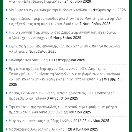
για τις «Ελεύθερες Παραλίες»
24 Ιουνίου 2026
Μαθήματα Αγγλικών με την Ιωάννα Νταΐδου
11 Φεβρουαρίου 2026
Τέμπη: Δέκα ημέρες προθεσμία στον Πάνο Ρούτσι για να ορίσει
τις εξετάσεις στη σορό του παιδιού του.
7 Νοεμβρίου 2025
Η διαχρονική παρανομία στο Δήμο Σαρωνικού δεν έχει όρια,
αλλά έχει συνένοχους
6 Νοεμβρίου 2025
Έφτασε η ώρα της εκδίωξης των καταληψιών από την παραλία
γλίστρα.
5 Νοεμβρίου 2025
Εκδίκηση και δικαίωση
19 Σεπτεμβρίου 2025
Έργα και ημέρες δημάρχου Σαρωνικού: «Ο κ. Δημήτρης
Παπαχρήστου θυσίασε τη διαφάνεια στο βωμό των κουμπάρων
και τον κολλητών» καταγγέλλει η αντιπολίτευση
7 Σεπτεμβρίου
2025
Δήμος Σαρωνικού: 29 νέες θέσεις εργασίας – Οι ειδικότητες,
προθεσμία αιτήσεων
3 Αυγούστου 2025
Την επέτειο της τραγωδίας του Ματιού, την τιμούμε με μέτρα
προστασίας των οικισμών μας;
23 Ιουλίου 2025
Η τραγική επέτειος της 23ης Ιουλίου 2018
23 Ιουλίου 2025
Νοσοκομείο Ανατολικής Αττικής!!!
28 Απριλίου 2025