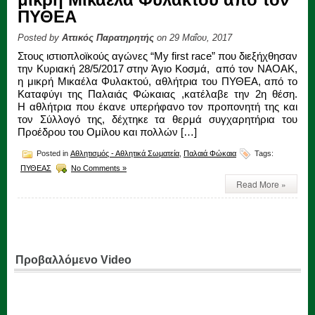
ΠΥΘΕΑ
Posted by
Αττικός Παρατηρητής
on 29 Μαΐου, 2017
Στους ιστιοπλοϊκούς αγώνες “My first race” που διεξήχθησαν
την Κυριακή 28/5/2017 στην Άγιο Κοσμά, από τον ΝΑΟΑΚ,
η μικρή Μικαέλα Φυλακτού, αθλήτρια του ΠΥΘΕΑ, από το
Καταφύγι της Παλαιάς Φώκαιας ,κατέλαβε την 2η θέση.
Η αθλήτρια που έκανε υπερήφανο τον προπονητή της και
τον Σύλλογό της, δέχτηκε τα θερμά συγχαρητήρια του
Προέδρου του Ομίλου και πολλών […]
Posted in
Αθλητισμός - Αθλητικά Σωματεία
,
Παλαιά Φώκαια
Tags:
ΠΥΘΕΑΣ
No Comments »
Read More »
Προβαλλόμενο Video