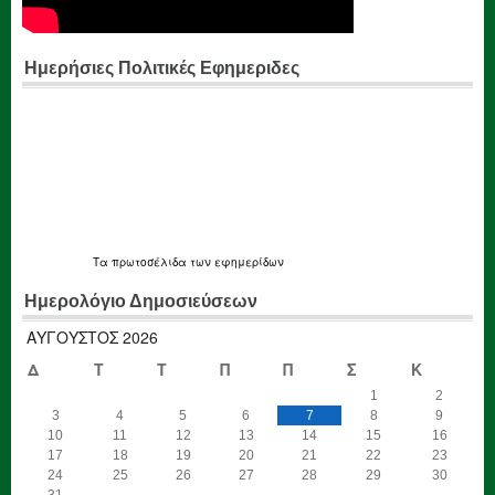
Ημερήσιες Πολιτικές Εφημεριδες
Τα
πρωτοσέλιδα
των εφημερίδων
Ημερολόγιο Δημοσιεύσεων
ΑΎΓΟΥΣΤΟΣ 2026
Δ
Τ
Τ
Π
Π
Σ
Κ
1
2
3
4
5
6
7
8
9
10
11
12
13
14
15
16
17
18
19
20
21
22
23
24
25
26
27
28
29
30
31