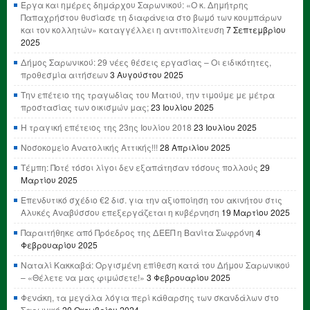
Έργα και ημέρες δημάρχου Σαρωνικού: «Ο κ. Δημήτρης
Παπαχρήστου θυσίασε τη διαφάνεια στο βωμό των κουμπάρων
και τον κολλητών» καταγγέλλει η αντιπολίτευση
7 Σεπτεμβρίου
2025
Δήμος Σαρωνικού: 29 νέες θέσεις εργασίας – Οι ειδικότητες,
προθεσμία αιτήσεων
3 Αυγούστου 2025
Την επέτειο της τραγωδίας του Ματιού, την τιμούμε με μέτρα
προστασίας των οικισμών μας;
23 Ιουλίου 2025
Η τραγική επέτειος της 23ης Ιουλίου 2018
23 Ιουλίου 2025
Νοσοκομείο Ανατολικής Αττικής!!!
28 Απριλίου 2025
Τέμπη: Ποτέ τόσοι λίγοι δεν εξαπάτησαν τόσους πολλούς
29
Μαρτίου 2025
Επενδυτικό σχέδιο €2 δισ. για την αξιοποίηση του ακινήτου στις
Αλυκές Αναβύσσου επεξεργάζεται η κυβέρνηση
19 Μαρτίου 2025
Παραιτήθηκε από Πρόεδρος της ΔΕΕΠ η Βανίτα Σωφρόνη
4
Φεβρουαρίου 2025
Ναταλί Κακκαβά: Οργισμένη επίθεση κατά του Δήμου Σαρωνικού
– «Θέλετε να μας φιμώσετε!»
3 Φεβρουαρίου 2025
Φενάκη, τα μεγάλα λόγια περί κάθαρσης των σκανδάλων στο
Σαρωνικό
20 Οκτωβρίου 2024