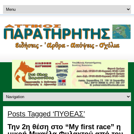
Posts Tagged ‘ΠΥΘΕΑΣ’
Την 2η θέση στο “My first race” η
μικρή Μικαέλα Φυλακτού από τον