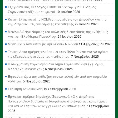
Εξωραϊστικός Σύλλογος Οικιστών Καταφυγιού: Ο Δήμος
Σαρωνικού παίζει με τη φωτιά
10 Ιουλίου 2026
Καταπέλτης κατά το ΝΟΜΛ οι προτάσεις του Δημοσίου για την
κυριότητα και τις αυθαίρετες κατασκευές
29 Ιουνίου 2026
Μαύρο Λιθάρι: Νομικές και πολιτικές διαστάσεις της συζήτησης
για τις «Ελεύθερες Παραλίες»
24 Ιουνίου 2026
Μαθήματα Αγγλικών με την Ιωάννα Νταΐδου
11 Φεβρουαρίου 2026
Τέμπη: Δέκα ημέρες προθεσμία στον Πάνο Ρούτσι για να ορίσει
τις εξετάσεις στη σορό του παιδιού του.
7 Νοεμβρίου 2025
Η διαχρονική παρανομία στο Δήμο Σαρωνικού δεν έχει όρια,
αλλά έχει συνένοχους
6 Νοεμβρίου 2025
Έφτασε η ώρα της εκδίωξης των καταληψιών από την παραλία
γλίστρα.
5 Νοεμβρίου 2025
Εκδίκηση και δικαίωση
19 Σεπτεμβρίου 2025
Έργα και ημέρες δημάρχου Σαρωνικού: «Ο κ. Δημήτρης
Παπαχρήστου θυσίασε τη διαφάνεια στο βωμό των κουμπάρων
και τον κολλητών» καταγγέλλει η αντιπολίτευση
7 Σεπτεμβρίου
2025