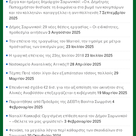
Έργα και ημέρες δημάρχου Σαρωνικού: «Ο κ. Δημήτρης
Παπαχρήστου θυσίασε τη διαφάνεια στο βωμό των κουμπάρων
και τον κολλητών» καταγγέλλει η αντιπολίτευση
7 Σεπτεμβρίου
2025
Δήμος Σαρωνικού: 29 νέες θέσεις εργασίας – Οι ειδικότητες,
προθεσμία αιτήσεων
3 Αυγούστου 2025
Την επέτειο της τραγωδίας του Ματιού, την τιμούμε με μέτρα
προστασίας των οικισμών μας;
23 Ιουλίου 2025
Η τραγική επέτειος της 23ης Ιουλίου 2018
23 Ιουλίου 2025
Νοσοκομείο Ανατολικής Αττικής!!!
28 Απριλίου 2025
Τέμπη: Ποτέ τόσοι λίγοι δεν εξαπάτησαν τόσους πολλούς
29
Μαρτίου 2025
Επενδυτικό σχέδιο €2 δισ. για την αξιοποίηση του ακινήτου στις
Αλυκές Αναβύσσου επεξεργάζεται η κυβέρνηση
19 Μαρτίου 2025
Παραιτήθηκε από Πρόεδρος της ΔΕΕΠ η Βανίτα Σωφρόνη
4
Φεβρουαρίου 2025
Ναταλί Κακκαβά: Οργισμένη επίθεση κατά του Δήμου Σαρωνικού
– «Θέλετε να μας φιμώσετε!»
3 Φεβρουαρίου 2025
Φενάκη, τα μεγάλα λόγια περί κάθαρσης των σκανδάλων στο
Σαρωνικό
20 Οκτωβρίου 2024