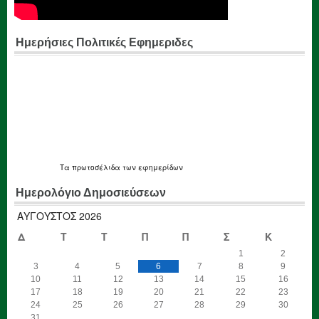
Ημερήσιες Πολιτικές Εφημεριδες
Τα
πρωτοσέλιδα
των εφημερίδων
Ημερολόγιο Δημοσιεύσεων
ΑΎΓΟΥΣΤΟΣ 2026
Δ
Τ
Τ
Π
Π
Σ
Κ
1
2
3
4
5
6
7
8
9
10
11
12
13
14
15
16
17
18
19
20
21
22
23
24
25
26
27
28
29
30
31