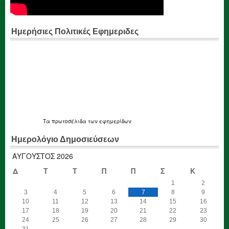
Ημερήσιες Πολιτικές Εφημεριδες
Τα
πρωτοσέλιδα
των εφημερίδων
Ημερολόγιο Δημοσιεύσεων
ΑΎΓΟΥΣΤΟΣ 2026
Δ
Τ
Τ
Π
Π
Σ
Κ
1
2
3
4
5
6
7
8
9
10
11
12
13
14
15
16
17
18
19
20
21
22
23
24
25
26
27
28
29
30
31