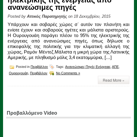
ανανεώσιμες πηγές
Posted by
Αττικός Παρατηρητής
on 18 Δεκεμβρίου, 2015
Υπάρχουν και σοβαρές χώρες σ΄ αυτόν τον πλανήτη και
ενίοτε έχουν και σοβαρούς ηγέτες και μάλιστα αριστερούς.
Η Ουρουγουάη παράγει πλέον το 95% της ηλεκτρικής της
ενέργειας από ανανεώσιμες πηγές, όπως δήλωσε ο
επικεφαλής της πολιτικής για την κλιματική αλλαγή της
χώρας, Ραμόν Μέντεζ.Μάλιστα η μικρή χώρα της Λατινικής
Αμερικής, με πληθυσμό μόλις 3,4 εκατομμύρια, […]
Posted in
Περιβάλλον
Tags:
Ανανεώσιμες Πηγές Ενέργειας
,
ΑΠΕ
,
Ουρουγουάη
,
Περιβάλλον
No Comments »
Read More »
Προβαλλόμενο Video