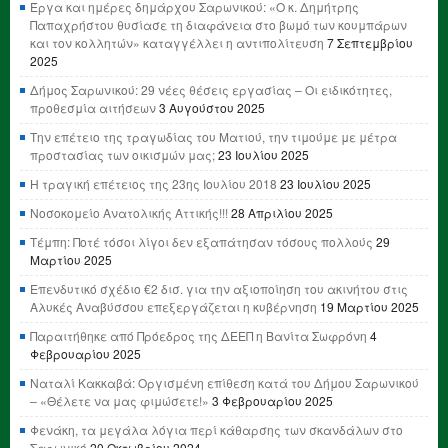
Έργα και ημέρες δημάρχου Σαρωνικού: «Ο κ. Δημήτρης
Παπαχρήστου θυσίασε τη διαφάνεια στο βωμό των κουμπάρων
και τον κολλητών» καταγγέλλει η αντιπολίτευση
7 Σεπτεμβρίου
2025
Δήμος Σαρωνικού: 29 νέες θέσεις εργασίας – Οι ειδικότητες,
προθεσμία αιτήσεων
3 Αυγούστου 2025
Την επέτειο της τραγωδίας του Ματιού, την τιμούμε με μέτρα
προστασίας των οικισμών μας;
23 Ιουλίου 2025
Η τραγική επέτειος της 23ης Ιουλίου 2018
23 Ιουλίου 2025
Νοσοκομείο Ανατολικής Αττικής!!!
28 Απριλίου 2025
Τέμπη: Ποτέ τόσοι λίγοι δεν εξαπάτησαν τόσους πολλούς
29
Μαρτίου 2025
Επενδυτικό σχέδιο €2 δισ. για την αξιοποίηση του ακινήτου στις
Αλυκές Αναβύσσου επεξεργάζεται η κυβέρνηση
19 Μαρτίου 2025
Παραιτήθηκε από Πρόεδρος της ΔΕΕΠ η Βανίτα Σωφρόνη
4
Φεβρουαρίου 2025
Ναταλί Κακκαβά: Οργισμένη επίθεση κατά του Δήμου Σαρωνικού
– «Θέλετε να μας φιμώσετε!»
3 Φεβρουαρίου 2025
Φενάκη, τα μεγάλα λόγια περί κάθαρσης των σκανδάλων στο
Σαρωνικό
20 Οκτωβρίου 2024