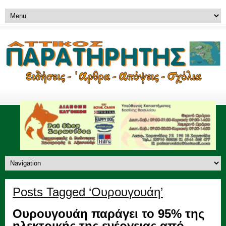
Posts Tagged ‘Ουρουγουάη’
Ουρουγουάη παράγει το 95% της
ηλεκτρικής της ενέργειας από