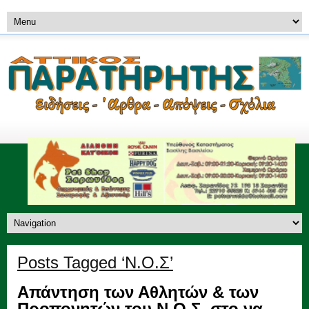
Posts Tagged ‘Ν.Ο.Σ’
Απάντηση των Αθλητών & των
Προπονητών του Ν.Ο.Σ. στο να