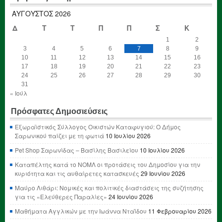
ΑΎΓΟΥΣΤΟΣ 2026
Δ
Τ
Τ
Π
Π
Σ
Κ
1
2
3
4
5
6
7
8
9
10
11
12
13
14
15
16
17
18
19
20
21
22
23
24
25
26
27
28
29
30
31
« Ιούλ
Πρόσφατες Δημοσιεύσεις
Εξωραϊστικός Σύλλογος Οικιστών Καταφυγιού: Ο Δήμος
Σαρωνικού παίζει με τη φωτιά
10 Ιουλίου 2026
Pet Shop Σαρωνίδας – Βασίλης Βασιλείου
10 Ιουλίου 2026
Καταπέλτης κατά το ΝΟΜΛ οι προτάσεις του Δημοσίου για την
κυριότητα και τις αυθαίρετες κατασκευές
29 Ιουνίου 2026
Μαύρο Λιθάρι: Νομικές και πολιτικές διαστάσεις της συζήτησης
για τις «Ελεύθερες Παραλίες»
24 Ιουνίου 2026
Μαθήματα Αγγλικών με την Ιωάννα Νταΐδου
11 Φεβρουαρίου 2026