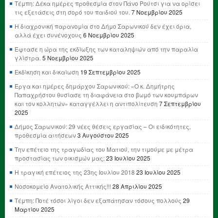
Τέμπη: Δέκα ημέρες προθεσμία στον Πάνο Ρούτσι για να ορίσει
τις εξετάσεις στη σορό του παιδιού του.
7 Νοεμβρίου 2025
Η διαχρονική παρανομία στο Δήμο Σαρωνικού δεν έχει όρια,
αλλά έχει συνένοχους
6 Νοεμβρίου 2025
Έφτασε η ώρα της εκδίωξης των καταληψιών από την παραλία
γλίστρα.
5 Νοεμβρίου 2025
Εκδίκηση και δικαίωση
19 Σεπτεμβρίου 2025
Έργα και ημέρες δημάρχου Σαρωνικού: «Ο κ. Δημήτρης
Παπαχρήστου θυσίασε τη διαφάνεια στο βωμό των κουμπάρων
και τον κολλητών» καταγγέλλει η αντιπολίτευση
7 Σεπτεμβρίου
2025
Δήμος Σαρωνικού: 29 νέες θέσεις εργασίας – Οι ειδικότητες,
προθεσμία αιτήσεων
3 Αυγούστου 2025
Την επέτειο της τραγωδίας του Ματιού, την τιμούμε με μέτρα
προστασίας των οικισμών μας;
23 Ιουλίου 2025
Η τραγική επέτειος της 23ης Ιουλίου 2018
23 Ιουλίου 2025
Νοσοκομείο Ανατολικής Αττικής!!!
28 Απριλίου 2025
Τέμπη: Ποτέ τόσοι λίγοι δεν εξαπάτησαν τόσους πολλούς
29
Μαρτίου 2025