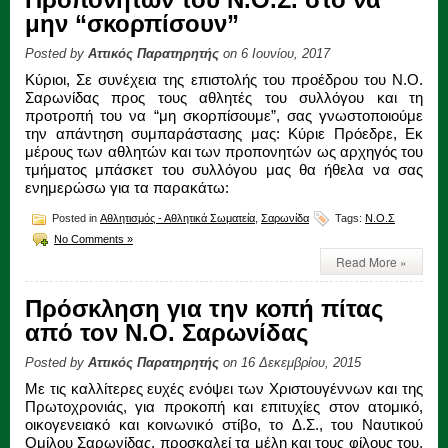
μην “σκορπίσουν”
Posted by
Αττικός Παρατηρητής
on 6 Ιουνίου, 2017
Κύριοι, Σε συνέχεια της επιστολής του προέδρου του Ν.Ο.
Σαρωνίδας προς τους αθλητές του συλλόγου και τη
προτροπή του να “μη σκορπίσουμε”, σας γνωστοποιούμε
την απάντηση συμπαράστασης μας: Κύριε Πρόεδρε, Εκ
μέρους των αθλητών και των προπονητών ως αρχηγός του
τμήματος μπάσκετ του συλλόγου μας θα ήθελα να σας
ενημερώσω για τα παρακάτω:
Posted in
Αθλητισμός - Αθλητικά Σωματεία
,
Σαρωνίδα
Tags:
Ν.Ο.Σ
No Comments »
Read More »
Πρόσκληση για την κοπή πίτας
από τον Ν.Ο. Σαρωνίδας
Posted by
Αττικός Παρατηρητής
on 16 Δεκεμβρίου, 2015
Με τις καλλίτερες ευχές ενόψει των Χριστουγέννων και της
Πρωτοχρονιάς, για προκοπή και επιτυχίες στον ατομικό,
οικογενειακό και κοινωνικό στίβο, το Δ.Σ., του Ναυτικού
Ομίλου Σαρωνίδας, προσκαλεί τα μέλη και τους φίλους του,