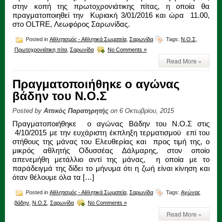
στην κοπή της πρωτοχρονιάτικης πίτας, η οποία θα
πραγματοποιηθεί την Κυριακή 3/01/2016 και ώρα 11.00,
στο OLTRE, Λεωφόρος Σαρωνίδας.
Posted in
Αθλητισμός - Αθλητικά Σωματεία
,
Σαρωνίδα
Tags:
Ν.Ο.Σ
,
Πρωτοχρονιάτικη πίτα
,
Σαρωνίδα
No Comments »
Read More »
Πραγματοποιήθηκε ο αγώνας
βάδην του Ν.Ο.Σ
Posted by
Αττικός Παρατηρητής
on 6 Οκτωβρίου, 2015
Πραγματοποιήθηκε ο αγώνας Βάδην του Ν.Ο.Σ στις
4/10/2015 με την ευχάριστη έκπληξη τερματισμού επί του
στήθους της μάνας του Ελευθερίας και προς τιμή της, ο
μικρός αθλητής Οδυσσέας Δάλμαρης, στον οποίο
απενεμήθη μετάλλιο αντί της μάνας, η οποία με το
παράδειγμά της δίδει το μήνυμα ότι η ζωή είναι κίνηση και
όταν θέλουμε όλα τα […]
Posted in
Αθλητισμός - Αθλητικά Σωματεία
,
Σαρωνίδα
Tags:
Αγώνας
βάδην
,
Ν.Ο.Σ
,
Σαρωνίδα
No Comments »
Read More »