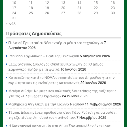
10
11
12
13
14
15
16
17
18
19
20
21
22
23
24
25
26
27
28
29
30
31
« Ιούλ
Πρόσφατες Δημοσιεύσεις
Πολιτική Προστασία: Νέα εναέρια μέσα και τεχνολογία
7
Αυγούστου 2026
Pet Shop Σαρωνίδας – Βασίλης Βασιλείου
5 Αυγούστου 2026
Εξωραϊστικός Σύλλογος Οικιστών Καταφυγιού: Ο Δήμος
Σαρωνικού παίζει με τη φωτιά
10 Ιουλίου 2026
Καταπέλτης κατά το ΝΟΜΛ οι προτάσεις του Δημοσίου για την
κυριότητα και τις αυθαίρετες κατασκευές
29 Ιουνίου 2026
Μαύρο Λιθάρι: Νομικές και πολιτικές διαστάσεις της συζήτησης
για τις «Ελεύθερες Παραλίες»
24 Ιουνίου 2026
Μαθήματα Αγγλικών με την Ιωάννα Νταΐδου
11 Φεβρουαρίου 2026
Τέμπη: Δέκα ημέρες προθεσμία στον Πάνο Ρούτσι για να ορίσει
τις εξετάσεις στη σορό του παιδιού του.
7 Νοεμβρίου 2025
Η διαχρονική παρανομία στο Δήμο Σαρωνικού δεν έχει όρια,