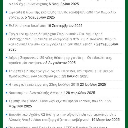
αλλά έχει συνένοχους
6 Νοεμβρίου 2025
Έφτασε η ώρα της εκδίωξης των καταληψιών από την παραλία
γλίστρα.
5 Νοεμβρίου 2025
Εκδίκηση και δικαίωση
19 Σεπτεμβρίου 2025
Έργα και ημέρες δημάρχου Σαρωνικού: «Ο κ. Δημήτρης
Παπαχρήστου θυσίασε τη διαφάνεια στο βωμό των κουμπάρων
και τον κολλητών» καταγγέλλει η αντιπολίτευση
7 Σεπτεμβρίου
2025
Δήμος Σαρωνικού: 29 νέες θέσεις εργασίας – Οι ειδικότητες,
προθεσμία αιτήσεων
3 Αυγούστου 2025
Την επέτειο της τραγωδίας του Ματιού, την τιμούμε με μέτρα
προστασίας των οικισμών μας;
23 Ιουλίου 2025
Η τραγική επέτειος της 23ης Ιουλίου 2018
23 Ιουλίου 2025
Νοσοκομείο Ανατολικής Αττικής!!!
28 Απριλίου 2025
Τέμπη: Ποτέ τόσοι λίγοι δεν εξαπάτησαν τόσους πολλούς
29
Μαρτίου 2025
Επενδυτικό σχέδιο €2 δισ. για την αξιοποίηση του ακινήτου στις
Αλυκές Αναβύσσου επεξεργάζεται η κυβέρνηση
19 Μαρτίου 2025
Παραιτήθηκε από Πρόεδρος της ΔΕΕΠ η Βανίτα Σωφρόνη
4