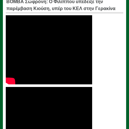
ΒΟΜΒΑ Σωφρόνη: Ο Φιλίππου υπέδειξε την
παρέμβαση Κιούση, υπέρ του ΚΕΛ στην Γερακίνα