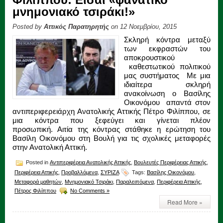
μνημονιακό τσιράκι!»
Posted by
Αττικός Παρατηρητής
on 12 Νοεμβρίου, 2015
Σκληρή κόντρα μεταξύ
των εκφραστών του
αποκρουστικού
καθεστωτικού πολιτικού
μας συστήματος Με μια
ιδιαίτερα σκληρή
ανακοίνωση ο Βασίλης
Οικονόμου απαντά στον
αντιπεριφερειάρχη Ανατολικής Αττικής Πέτρο Φιλίππου, σε
μια κόντρα που ξεφεύγει και γίνεται πλέον
προσωπική. Αιτία της κόντρας στάθηκε η ερώτηση του
Βασίλη Οικονόμου στη Βουλή για τις σχολικές μεταφορές
στην Ανατολική Αττική.
Posted in
Αντιπεριφέρεια Ανατολικής Αττικής
,
Βουλευτές Περιφέρειας Αττικής
,
Περιφέρεια Αττικής
,
Προβαλλόμενα
,
ΣΥΡΙΖΑ
Tags:
Βασίλης Οικονόμου
,
Μεταφορά μαθητών
,
Μνημονιακό Τσιράκι
,
Παραλειπόμενα
,
Περιφέρεια Αττικής
,
Πέτρος Φιλίππου
No Comments »
Read More »