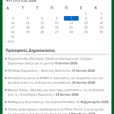
ΑΎΓΟΥΣΤΟΣ 2026
Δ
Τ
Τ
Π
Π
Σ
Κ
1
2
3
4
5
6
7
8
9
10
11
12
13
14
15
16
17
18
19
20
21
22
23
24
25
26
27
28
29
30
31
« Ιούλ
Πρόσφατες Δημοσιεύσεις
Εξωραϊστικός Σύλλογος Οικιστών Καταφυγιού: Ο Δήμος
Σαρωνικού παίζει με τη φωτιά
10 Ιουλίου 2026
Pet Shop Σαρωνίδας – Βασίλης Βασιλείου
10 Ιουλίου 2026
Καταπέλτης κατά το ΝΟΜΛ οι προτάσεις του Δημοσίου για την
κυριότητα και τις αυθαίρετες κατασκευές
29 Ιουνίου 2026
Μαύρο Λιθάρι: Νομικές και πολιτικές διαστάσεις της συζήτησης
για τις «Ελεύθερες Παραλίες»
24 Ιουνίου 2026
Μαθήματα Αγγλικών με την Ιωάννα Νταΐδου
11 Φεβρουαρίου 2026
Τέμπη: Δέκα ημέρες προθεσμία στον Πάνο Ρούτσι για να ορίσει
τις εξετάσεις στη σορό του παιδιού του.
7 Νοεμβρίου 2025