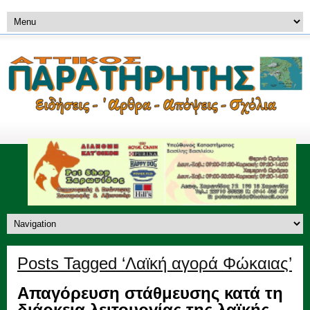
Posts Tagged ‘Λαϊκή αγορά Φώκαιας’
Απαγόρευση στάθμευσης κατά τη
διάρκεια λειτουργίας της λαϊκής