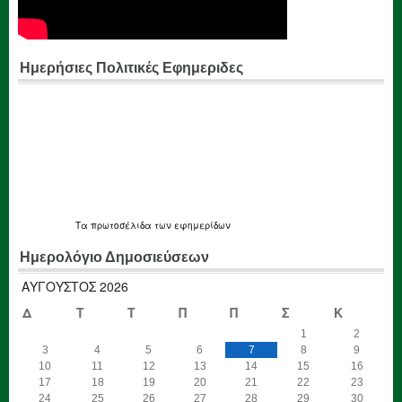
Ημερήσιες Πολιτικές Εφημεριδες
Τα
πρωτοσέλιδα
των εφημερίδων
Ημερολόγιο Δημοσιεύσεων
ΑΎΓΟΥΣΤΟΣ 2026
Δ
Τ
Τ
Π
Π
Σ
Κ
1
2
3
4
5
6
7
8
9
10
11
12
13
14
15
16
17
18
19
20
21
22
23
24
25
26
27
28
29
30