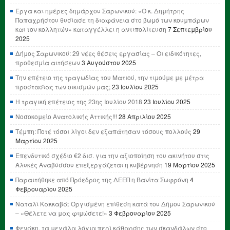
Έργα και ημέρες δημάρχου Σαρωνικού: «Ο κ. Δημήτρης
Παπαχρήστου θυσίασε τη διαφάνεια στο βωμό των κουμπάρων
και τον κολλητών» καταγγέλλει η αντιπολίτευση
7 Σεπτεμβρίου
2025
Δήμος Σαρωνικού: 29 νέες θέσεις εργασίας – Οι ειδικότητες,
προθεσμία αιτήσεων
3 Αυγούστου 2025
Την επέτειο της τραγωδίας του Ματιού, την τιμούμε με μέτρα
προστασίας των οικισμών μας;
23 Ιουλίου 2025
Η τραγική επέτειος της 23ης Ιουλίου 2018
23 Ιουλίου 2025
Νοσοκομείο Ανατολικής Αττικής!!!
28 Απριλίου 2025
Τέμπη: Ποτέ τόσοι λίγοι δεν εξαπάτησαν τόσους πολλούς
29
Μαρτίου 2025
Επενδυτικό σχέδιο €2 δισ. για την αξιοποίηση του ακινήτου στις
Αλυκές Αναβύσσου επεξεργάζεται η κυβέρνηση
19 Μαρτίου 2025
Παραιτήθηκε από Πρόεδρος της ΔΕΕΠ η Βανίτα Σωφρόνη
4
Φεβρουαρίου 2025
Ναταλί Κακκαβά: Οργισμένη επίθεση κατά του Δήμου Σαρωνικού
– «Θέλετε να μας φιμώσετε!»
3 Φεβρουαρίου 2025
Φενάκη, τα μεγάλα λόγια περί κάθαρσης των σκανδάλων στο