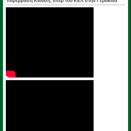
παρέμβαση Κιούση, υπέρ του ΚΕΛ στην Γερακίνα