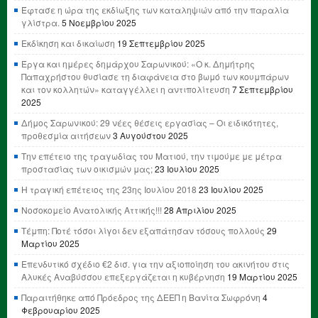
Έφτασε η ώρα της εκδίωξης των καταληψιών από την παραλία
γλίστρα.
5 Νοεμβρίου 2025
Εκδίκηση και δικαίωση
19 Σεπτεμβρίου 2025
Έργα και ημέρες δημάρχου Σαρωνικού: «Ο κ. Δημήτρης
Παπαχρήστου θυσίασε τη διαφάνεια στο βωμό των κουμπάρων
και τον κολλητών» καταγγέλλει η αντιπολίτευση
7 Σεπτεμβρίου
2025
Δήμος Σαρωνικού: 29 νέες θέσεις εργασίας – Οι ειδικότητες,
προθεσμία αιτήσεων
3 Αυγούστου 2025
Την επέτειο της τραγωδίας του Ματιού, την τιμούμε με μέτρα
προστασίας των οικισμών μας;
23 Ιουλίου 2025
Η τραγική επέτειος της 23ης Ιουλίου 2018
23 Ιουλίου 2025
Νοσοκομείο Ανατολικής Αττικής!!!
28 Απριλίου 2025
Τέμπη: Ποτέ τόσοι λίγοι δεν εξαπάτησαν τόσους πολλούς
29
Μαρτίου 2025
Επενδυτικό σχέδιο €2 δισ. για την αξιοποίηση του ακινήτου στις
Αλυκές Αναβύσσου επεξεργάζεται η κυβέρνηση
19 Μαρτίου 2025
Παραιτήθηκε από Πρόεδρος της ΔΕΕΠ η Βανίτα Σωφρόνη
4
Φεβρουαρίου 2025