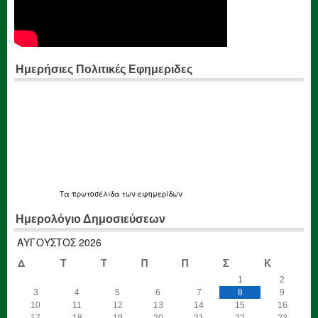
Ημερήσιες Πολιτικές Εφημεριδες
Τα
πρωτοσέλιδα
των εφημερίδων
Ημερολόγιο Δημοσιεύσεων
ΑΎΓΟΥΣΤΟΣ 2026
Δ
Τ
Τ
Π
Π
Σ
Κ
1
2
3
4
5
6
7
8
9
10
11
12
13
14
15
16
17
18
19
20
21
22
23