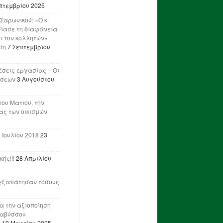
πτεμβρίου 2025
Σαρωνικού: «Ο κ.
ίασε τη διαφάνεια
ι τον κολλητών»
ση
7 Σεπτεμβρίου
έσεις εργασίας – Οι
ήσεων
3 Αυγούστου
του Ματιού, την
ας των οικισμών
 Ιουλίου 2018
23
ής!!!
28 Απριλίου
ν εξαπάτησαν τόσους
ια την αξιοποίηση
ναβύσσου
η
19 Μαρτίου 2025