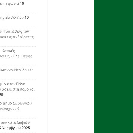
ε τη φωτιά
10
λης Βασιλείου
10
ι προτάσεις του
 και τις αυθαίρετες
πολιτικές
ια τις «Ελεύθερες
 Ιωάννα Νταΐδου
11
μία στον Πάνο
ετάσεις στη σορό του
25
ο Δήμο Σαρωνικού
υνένοχους
6
 των καταληψιών
5 Νοεμβρίου 2025