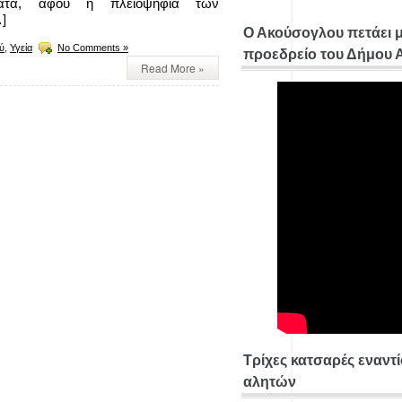
ματα, αφού η πλειοψηφία των
]
Ο Ακούσογλου πετάει 
ύ
,
Υγεία
No Comments »
προεδρείο του Δήμου
Read More »
Τρίχες κατσαρές εναντ
αλητών