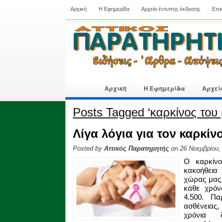
Αρχική
Η Εφημερίδα
Αρχείο έντυπης έκδοσης
Επι
Αρχική
Η Εφημερίδα
Αρχεί
Posts Tagged ‘καρκίνος του
Λίγα λόγια για τον καρκίν
Posted by
Αττικός Παρατηρητής
on 26 Νοεμβρίου,
Ο καρκίνο
κακοήθεια 
χώρας μας.
κάθε χρόν
4.500. Π
ασθένειας,
χρόνια 