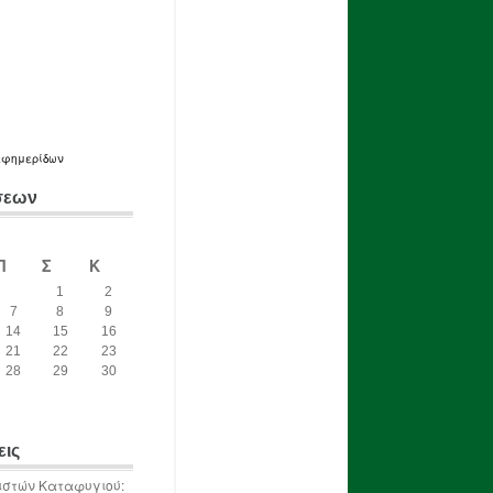
εφημερίδων
σεων
Π
Σ
Κ
1
2
7
8
9
14
15
16
21
22
23
28
29
30
εις
ιστών Καταφυγιού: