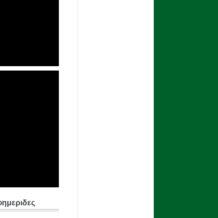
φημεριδες