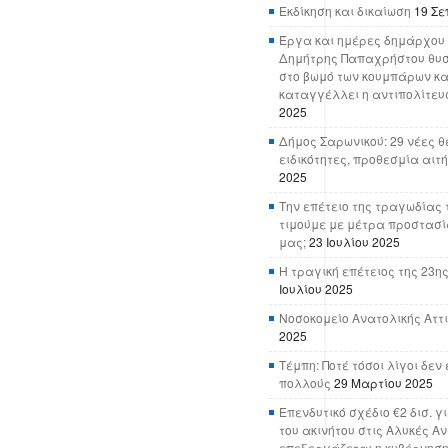
Εκδίκηση και δικαίωση
19 Σε
Έργα και ημέρες δημάρχου 
Δημήτρης Παπαχρήστου θυσ
στο βωμό των κουμπάρων κα
καταγγέλλει η αντιπολίτευ
2025
Δήμος Σαρωνικού: 29 νέες θ
ειδικότητες, προθεσμία αιτ
2025
Την επέτειο της τραγωδίας 
τιμούμε με μέτρα προστασί
μας;
23 Ιουλίου 2025
Η τραγική επέτειος της 23ης
Ιουλίου 2025
Νοσοκομείο Ανατολικής Αττικ
2025
Τέμπη: Ποτέ τόσοι λίγοι δε
πολλούς
29 Μαρτίου 2025
Επενδυτικό σχέδιο €2 δισ. γ
του ακινήτου στις Αλυκές Α
επεξεργάζεται η κυβέρνησ