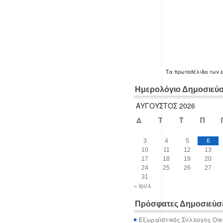
Τα
πρωτοσέλιδα
των 
Ημερολόγιο Δημοσιεύ
ΑΎΓΟΥΣΤΟΣ 2026
Δ
Τ
Τ
Π
3
4
5
6
10
11
12
13
17
18
19
20
24
25
26
27
31
« Ιούλ
Πρόσφατες Δημοσιεύσ
Εξωραϊστικός Σύλλογος Οικ