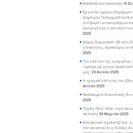
Εκδίκηση και δικαίωση
19 Σε
Έργα και ημέρες δημάρχου 
Δημήτρης Παπαχρήστου θυσ
στο βωμό των κουμπάρων κα
καταγγέλλει η αντιπολίτευ
2025
Δήμος Σαρωνικού: 29 νέες θ
ειδικότητες, προθεσμία αιτ
2025
Την επέτειο της τραγωδίας 
τιμούμε με μέτρα προστασί
μας;
23 Ιουλίου 2025
Η τραγική επέτειος της 23ης
Ιουλίου 2025
Νοσοκομείο Ανατολικής Αττικ
2025
Τέμπη: Ποτέ τόσοι λίγοι δε
πολλούς
29 Μαρτίου 2025
Επενδυτικό σχέδιο €2 δισ. γ
του ακινήτου στις Αλυκές Α
επεξεργάζεται η κυβέρνησ