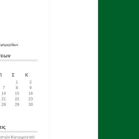
εφημερίδων
σεων
Π
Σ
Κ
1
2
7
8
9
14
15
16
21
22
23
28
29
30
εις
ιστών Καταφυγιού: