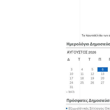
Τα
πρωτοσέλιδα
των 
Ημερολόγιο Δημοσιεύ
ΑΎΓΟΥΣΤΟΣ 2026
Δ
Τ
Τ
Π
3
4
5
6
10
11
12
13
17
18
19
20
24
25
26
27
31
« Ιούλ
Πρόσφατες Δημοσιεύσ
Εξωραϊστικός Σύλλογος Οικ