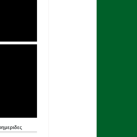
φημεριδες