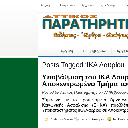
Αρχική
Η Εφημερίδα
Αρχείο έντυπης έκδοσης
Επι
Αρχική
Η Εφημερίδα
Αρχεί
Posts Tagged ‘ΙΚΑ Λαυρίου’
Υποβάθμιση του ΙΚΑ Λαυρ
Αποκεντρωμένο Τμήμα το
Posted by
Αττικός Παρατηρητής
on 22 Φεβρουαρίο
Σύμφωνα με το προτεινόμενο Οργανωτ
Κοινωνικής Ασφάλισης (ΕΦΚΑ) προβλέπ
Υποκαταστήματος ΙΚΑ Λαυρίου σε Αποκεντρ
Posted in
Λαύριο
Tags:
ΙΚΑ Λαυρίου
No Comme