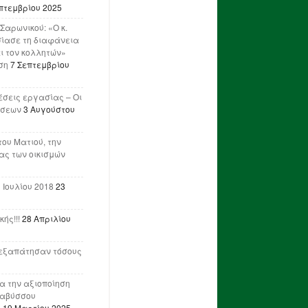
πτεμβρίου 2025
Σαρωνικού: «Ο κ.
ίασε τη διαφάνεια
ι τον κολλητών»
ση
7 Σεπτεμβρίου
έσεις εργασίας – Οι
ήσεων
3 Αυγούστου
του Ματιού, την
ας των οικισμών
 Ιουλίου 2018
23
ής!!!
28 Απριλίου
ν εξαπάτησαν τόσους
ια την αξιοποίηση
ναβύσσου
η
19 Μαρτίου 2025