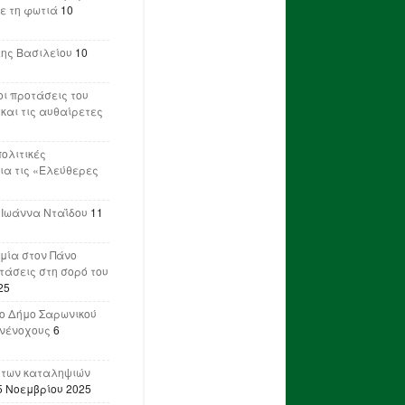
ε τη φωτιά
10
λης Βασιλείου
10
ι προτάσεις του
 και τις αυθαίρετες
πολιτικές
ια τις «Ελεύθερες
 Ιωάννα Νταΐδου
11
μία στον Πάνο
ετάσεις στη σορό του
25
ο Δήμο Σαρωνικού
υνένοχους
6
 των καταληψιών
5 Νοεμβρίου 2025